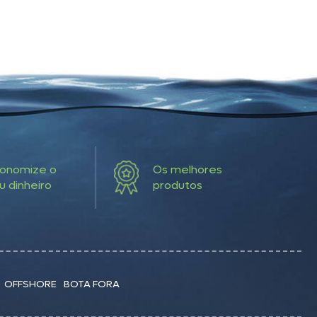
onomize o
Os melhores
u dinheiro
produtos
OFFSHORE
BOTA FORA