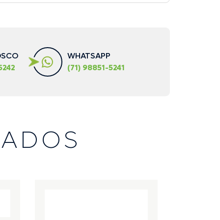
OSCO
WHATSAPP
5242
(71) 98851-5241
NADOS