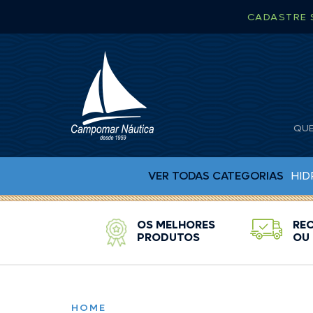
CADASTRE 
QU
VER TODAS CATEGORIAS
HID
OS MELHORES
REC
BUJÕES DE DRENO
PRODUTOS
OU 
CAPA PARA RÁDIO
CHUVEIRO
CINTA CATRACA
COLAS EPOX
HOME