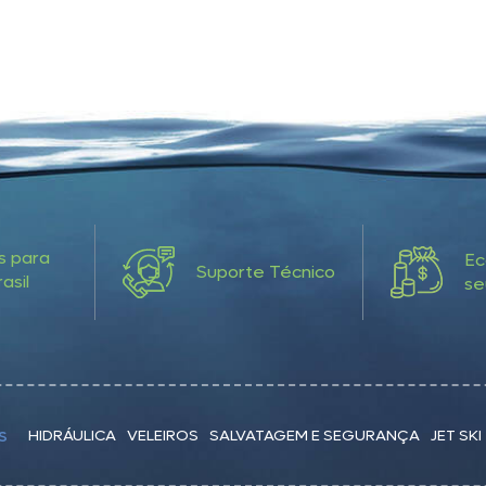
s para
Ec
Suporte Técnico
asil
se
HIDRÁULICA
VELEIROS
SALVATAGEM E SEGURANÇA
JET SKI
S