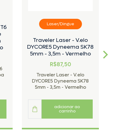
Laser/Dingue
ET6
e
Mordedo
Traveler Laser - V.elo
m
rolet
DYCORE5 Dyneema SK78
o
5mm - 3,5m - Vermelho
BOTA FOR
PIX
R$87,50
6
pa
Traveler Laser - V.elo
DYCORE5 Dyneema SK78
Mordedo
5mm - 3,5m - Vermelho
role
adicionar ao
carrinho