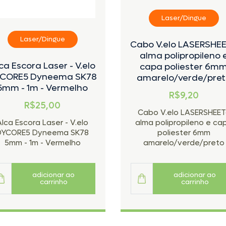
Laser/Dingue
Laser/Dingue
Cabo V.elo LASERSHE
alma polipropileno 
ca Escora Laser - V.elo
capa poliester 6m
CORE5 Dyneema SK78
amarelo/verde/pret
5mm - 1m - Vermelho
R$9,20
R$25,00
Cabo V.elo LASERSHEET
Alca Escora Laser - V.elo
alma polipropileno e ca
DYCORE5 Dyneema SK78
poliester 6mm
5mm - 1m - Vermelho
amarelo/verde/preto
adicionar ao
adicionar ao
carrinho
carrinho