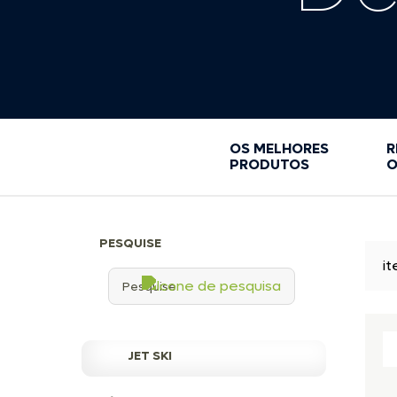
GRAXA BRANCA
KIT LIMPEZA E MANUTENÇÃO
LIMPEZA E MANUTENÇÃO
MASSA SUBQAUATICA
PORTA-COPOS
ROLETES
SACOLA ESTANQUE
OS MELHORES
R
SIKAFLEX
PRODUTOS
O
SUPORTES
TAMPAS DE INSPEÇÃO
VENTILADORES
PESQUISE
ACESSORIOS
i
JET SKI