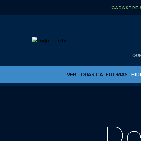
CADASTRE 
QU
VER TODAS CATEGORIAS
HID
BUJÕES DE DRENO
CAPA PARA RÁDIO
CHUVEIRO
CINTA CATRACA
De
COLAS EPOX
ESCADAS PARA LANCHA