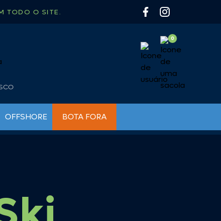
 TODO O SITE.
OSCO
OFFSHORE
BOTA FORA
BUZINAS NÁUTICAS
BOMBAS PARA INFLÁVEIS
CHAVES DE BATERIA
BÚSSOLAS
FARÓIS DE BUSCA E MILHA
CAIAQUE
LUMINÁRIAS
CAMP GÁS
Ski
LUZ DE CORTESIA
CARRETILHA
LUZ DE NAVEGAÇÃO
CHURRASQUEIRA
LUZ SUBAQUATICA
COLETE / SALVA VIDAS