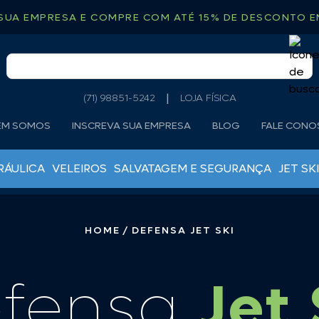
SUA EMPRESA E COMPRE COM ATÉ 15% DE DESCONTO EM
(71) 98851-5242
LOJA FÍSICA
EM SOMOS
INSCREVA SUA EMPRESA
BLOG
FALE CON
RÁULICA
VELEIROS
SALVATAGEM E SEGURANÇA
JET SKI
MOTOR DE POPA
ÂNCORAS
ÓLEOS LUBRIFICANTES
BOIAS DE ARINQUE
HOME
DEFENSA JET SKI
ÓLEOS RABETAS
CABO TORCIDO
ROTORES
CORRENTES CALIBRADAS
TANQUES DE COMBUSTÍVEL
fensa
Jet 
DEFENSAS
VELAS MOTO DE PÔPA
DESTOCEDORES
GUINCHO