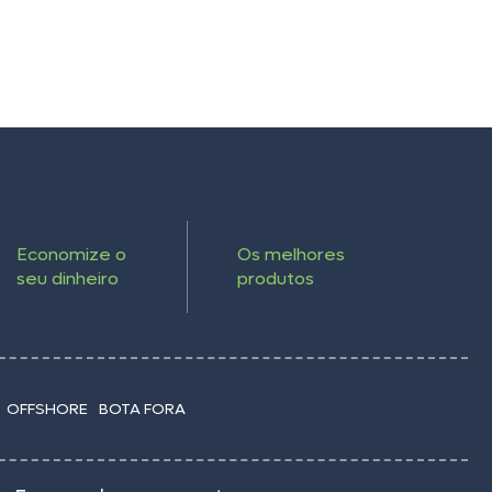
Economize o
Os melhores
seu dinheiro
produtos
OFFSHORE
BOTA FORA