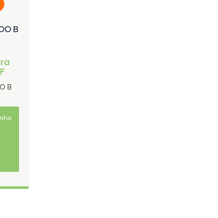
OO B
ira
FF
O B
inho