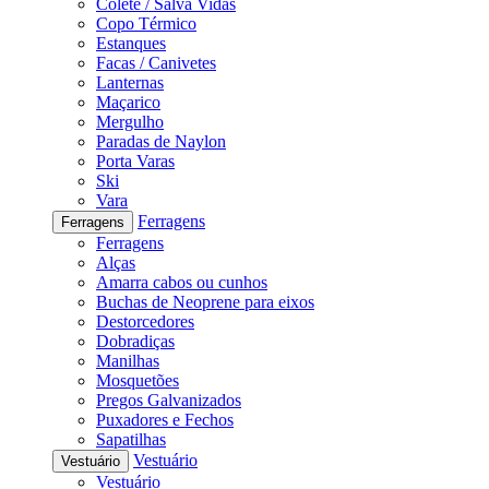
Colete / Salva Vidas
Copo Térmico
Estanques
Facas / Canivetes
Lanternas
Maçarico
Mergulho
Paradas de Naylon
Porta Varas
Ski
Vara
Ferragens
Ferragens
Ferragens
Alças
Amarra cabos ou cunhos
Buchas de Neoprene para eixos
Destorcedores
Dobradiças
Manilhas
Mosquetões
Pregos Galvanizados
Puxadores e Fechos
Sapatilhas
Vestuário
Vestuário
Vestuário