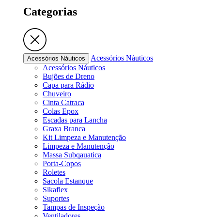
Categorias
Acessórios Náuticos
Acessórios Náuticos
Acessórios Náuticos
Bujões de Dreno
Capa para Rádio
Chuveiro
Cinta Catraca
Colas Epox
Escadas para Lancha
Graxa Branca
Kit Limpeza e Manutenção
Limpeza e Manutenção
Massa Subqauatica
Porta-Copos
Roletes
Sacola Estanque
Sikaflex
Suportes
Tampas de Inspeção
Ventiladores