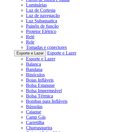
Luminárias
Luz de Cortesia
Luz de navegação
Luz Subaquatica
Painéis de função
Protetor Elétrico
Relé
Rele
Tomadas e conectores
Esporte e Lazer
Esporte e Lazer
Esporte e Lazer
Balança
Bandana
Binóculos
Boias Infláveis
Bolsa Estanque
Bolsa Impermeável
Bolsa Térmica
Bombas para Infláveis
Bússolas
Caiaque
Camp Gás
Carretilha
Churrasqueira