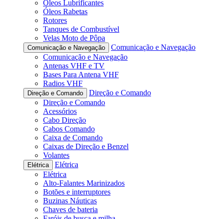
Óleos Lubrificantes
Óleos Rabetas
Rotores
Tanques de Combustível
Velas Moto de Pôpa
Comunicação e Navegação
Comunicação e Navegação
Comunicação e Navegação
Antenas VHF e TV
Bases Para Antena VHF
Radios VHF
Direção e Comando
Direção e Comando
Direção e Comando
Acessórios
Cabo Direção
Cabos Comando
Caixa de Comando
Caixas de Direção e Benzel
Volantes
Elétrica
Elétrica
Elétrica
Alto-Falantes Marinizados
Botões e interruptores
Buzinas Náuticas
Chaves de bateria
Faróis de busca e milha