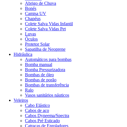
Abrigo de Chuva
Bonés
Camisa UV
Chapéus
Colete Salva Vidas Infantil
Colete Salva Vidas Pet
Luvas
Óculos
Protetor Solar
Sapatilha de Neoprene
Hidráulica
Automáticos para bombas
Bomba manual
Bomba Pressurizadora
Bombas de óleo
Bombas de porão
Bombas de transferência
Ralo
Vasos sanitários náuticos
Veleiros
Cabo Elástico
Cabos de aço
Cabos Dyneema/Spectra
Cabos Pré Esticado
Catracas de Enroladores