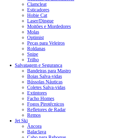
Clamcleat
Esticadores
Hobie Cat
Laser/Dingue
Moitões e Mordedores
Molas
Optimist
Peças para Veleiros
Roldanas
Snipe
Trilho
Salvatagem e Segurança
Bandeiras para Mastro
Boias Salva-vidas
Bússolas Náuticas
Coletes Salva-vidas
Extintores
Facho Homes
Fogos Pirotécnicos
Refletores de Radar
Remos
Jet Ski
Âncora
Balaclava
Cabo para Reboque