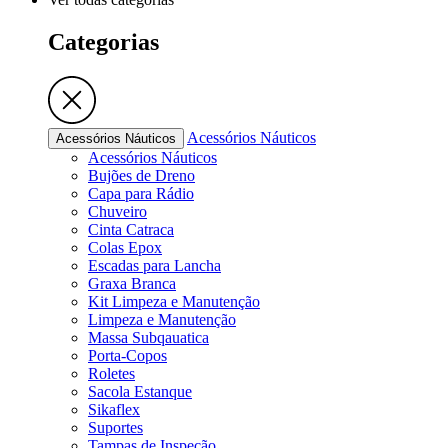
Categorias
Acessórios Náuticos
Acessórios Náuticos
Acessórios Náuticos
Bujões de Dreno
Capa para Rádio
Chuveiro
Cinta Catraca
Colas Epox
Escadas para Lancha
Graxa Branca
Kit Limpeza e Manutenção
Limpeza e Manutenção
Massa Subqauatica
Porta-Copos
Roletes
Sacola Estanque
Sikaflex
Suportes
Tampas de Inspeção