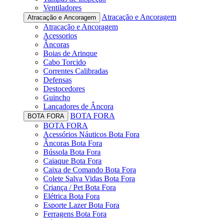
Ventiladores
Atracação e Ancoragem
Atracação e Ancoragem
Atracação e Ancoragem
Acessorios
Âncoras
Boias de Arinque
Cabo Torcido
Correntes Calibradas
Defensas
Destocedores
Guincho
Lançadores de Âncora
BOTA FORA
BOTA FORA
BOTA FORA
Acessórios Náuticos Bota Fora
Âncoras Bota Fora
Bússola Bota Fora
Caiaque Bota Fora
Caixa de Comando Bota Fora
Colete Salva Vidas Bota Fora
Criança / Pet Bota Fora
Elétrica Bota Fora
Esporte Lazer Bota Fora
Ferragens Bota Fora