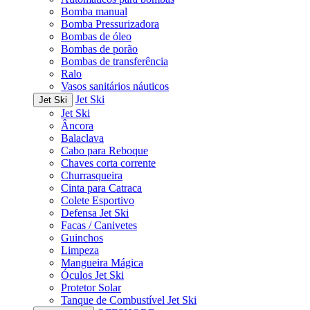
Bomba manual
Bomba Pressurizadora
Bombas de óleo
Bombas de porão
Bombas de transferência
Ralo
Vasos sanitários náuticos
Jet Ski
Jet Ski
Jet Ski
Âncora
Balaclava
Cabo para Reboque
Chaves corta corrente
Churrasqueira
Cinta para Catraca
Colete Esportivo
Defensa Jet Ski
Facas / Canivetes
Guinchos
Limpeza
Mangueira Mágica
Óculos Jet Ski
Protetor Solar
Tanque de Combustível Jet Ski