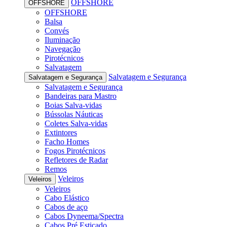
OFFSHORE
OFFSHORE
OFFSHORE
Balsa
Convés
Iluminação
Navegação
Pirotécnicos
Salvatagem
Salvatagem e Segurança
Salvatagem e Segurança
Salvatagem e Segurança
Bandeiras para Mastro
Boias Salva-vidas
Bússolas Náuticas
Coletes Salva-vidas
Extintores
Facho Homes
Fogos Pirotécnicos
Refletores de Radar
Remos
Veleiros
Veleiros
Veleiros
Cabo Elástico
Cabos de aço
Cabos Dyneema/Spectra
Cabos Pré Esticado