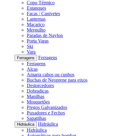
Copo Térmico
Estanques
Facas / Canivetes
Lanternas
Maçarico
Mergulho
Paradas de Naylon
Porta Varas
Ski
Vara
Ferragens
Ferragens
Ferragens
Alças
Amarra cabos ou cunhos
Buchas de Neoprene para eixos
Destorcedores
Dobradiças
Manilhas
Mosquetões
Pregos Galvanizados
Puxadores e Fechos
Sapatilhas
Hidráulica
Hidráulica
Hidráulica
Automáticos para bombas