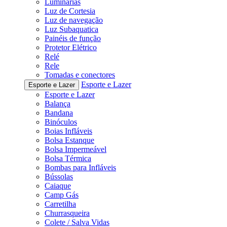
Luminárias
Luz de Cortesia
Luz de navegação
Luz Subaquatica
Painéis de função
Protetor Elétrico
Relé
Rele
Tomadas e conectores
Esporte e Lazer
Esporte e Lazer
Esporte e Lazer
Balança
Bandana
Binóculos
Boias Infláveis
Bolsa Estanque
Bolsa Impermeável
Bolsa Térmica
Bombas para Infláveis
Bússolas
Caiaque
Camp Gás
Carretilha
Churrasqueira
Colete / Salva Vidas