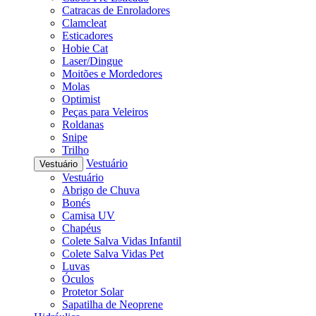
Catracas de Enroladores
Clamcleat
Esticadores
Hobie Cat
Laser/Dingue
Moitões e Mordedores
Molas
Optimist
Peças para Veleiros
Roldanas
Snipe
Trilho
Vestuário
Vestuário
Vestuário
Abrigo de Chuva
Bonés
Camisa UV
Chapéus
Colete Salva Vidas Infantil
Colete Salva Vidas Pet
Luvas
Óculos
Protetor Solar
Sapatilha de Neoprene