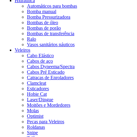
Hidráulica
Automáticos para bombas
Bomba manual
Bomba Pressurizadora
Bombas de óleo
Bombas de porão
Bombas de transferência
Ralo
Vasos sanitários náuticos
Veleiros
Cabo Elástico
Cabos de aço
Cabos Dyneema/Spectra
Cabos Pré Esticado
Catracas de Enroladores
Clamcleat
Esticadores
Hobie Cat
Laser/Dingue
Moitões e Mordedores
Molas
Optimist
Peças para Veleiros
Roldanas
Snipe