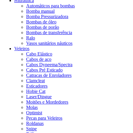
Hidráulica
Automáticos para bombas
Bomba manual
Bomba Pressurizadora
Bombas de óleo
Bombas de porão
Bombas de transferência
Ralo
Vasos sanitários náuticos
Veleiros
Cabo Elástico
Cabos de aço
Cabos Dyneema/Spectra
Cabos Pré Esticado
Catracas de Enroladores
Clamcleat
Esticadores
Hobie Cat
Laser/Dingue
Moitões e Mordedores
Molas
Optimist
Peças para Veleiros
Roldanas
Snipe