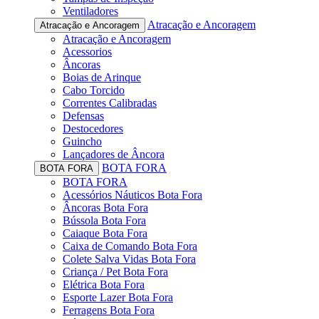
Ventiladores
Atracação e Ancoragem
Atracação e Ancoragem
Atracação e Ancoragem
Acessorios
Âncoras
Boias de Arinque
Cabo Torcido
Correntes Calibradas
Defensas
Destocedores
Guincho
Lançadores de Âncora
BOTA FORA
BOTA FORA
BOTA FORA
Acessórios Náuticos Bota Fora
Âncoras Bota Fora
Bússola Bota Fora
Caiaque Bota Fora
Caixa de Comando Bota Fora
Colete Salva Vidas Bota Fora
Criança / Pet Bota Fora
Elétrica Bota Fora
Esporte Lazer Bota Fora
Ferragens Bota Fora