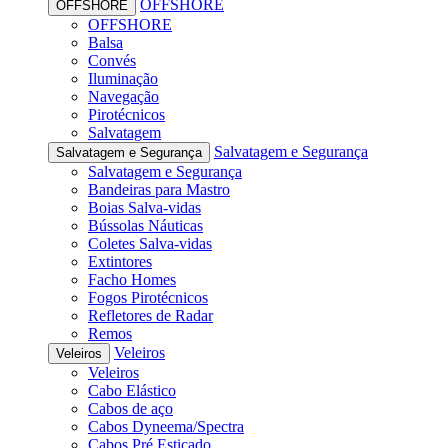
OFFSHORE
OFFSHORE
OFFSHORE
Balsa
Convés
Iluminação
Navegação
Pirotécnicos
Salvatagem
Salvatagem e Segurança
Salvatagem e Segurança
Salvatagem e Segurança
Bandeiras para Mastro
Boias Salva-vidas
Bússolas Náuticas
Coletes Salva-vidas
Extintores
Facho Homes
Fogos Pirotécnicos
Refletores de Radar
Remos
Veleiros
Veleiros
Veleiros
Cabo Elástico
Cabos de aço
Cabos Dyneema/Spectra
Cabos Pré Esticado