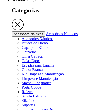
Categorias
Acessórios Náuticos
Acessórios Náuticos
Acessórios Náuticos
Bujões de Dreno
Capa para Rádio
Chuveiro
Cinta Catraca
Colas Epox
Escadas para Lancha
Graxa Branca
Kit Limpeza e Manutenção
Limpeza e Manutenção
Massa Subqauatica
Porta-Copos
Roletes
Sacola Estanque
Sikaflex
Suportes
Tampas de Inspeção