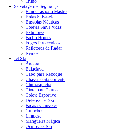
Trilho
Salvatagem e Segurança
Bandeiras para Mastro
Boias Salva-vidas
Bússolas Náuticas
Coletes Salva-vidas
Extintores
Facho Homes
Fogos Pirotécnicos
Refletores de Radar
Remos
Jet Ski
Âncora
Balaclava
Cabo para Reboque
Chaves corta corrente
Churrasqueira
Cinta para Catraca
Colete Esportivo
Defensa Jet Ski
Facas / Canivetes
Guinchos
Limpeza
Mangueira Mágica
Óculos Jet Ski