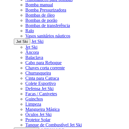
Bomba manual
Bomba Pressurizadora
Bombas de óleo
Bombas de porão
Bombas de transferência
Ralo
Vasos sanitários náuticos
Jet Ski
Jet Ski
Jet Ski
Âncora
Balaclava
Cabo para Reboque
Chaves corta corrente
Churrasqueira
Cinta para Catraca
Colete Esportivo
Defensa Jet Ski
Facas / Canivetes
Guinchos
Limpeza
Mangueira Mágica
Óculos Jet Ski
Protetor Solar
Tanque de Combustível Jet Ski