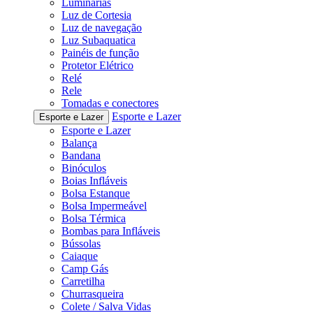
Luminárias
Luz de Cortesia
Luz de navegação
Luz Subaquatica
Painéis de função
Protetor Elétrico
Relé
Rele
Tomadas e conectores
Esporte e Lazer
Esporte e Lazer
Esporte e Lazer
Balança
Bandana
Binóculos
Boias Infláveis
Bolsa Estanque
Bolsa Impermeável
Bolsa Térmica
Bombas para Infláveis
Bússolas
Caiaque
Camp Gás
Carretilha
Churrasqueira
Colete / Salva Vidas