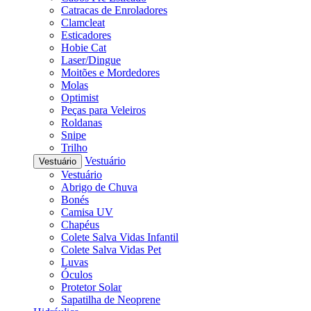
Catracas de Enroladores
Clamcleat
Esticadores
Hobie Cat
Laser/Dingue
Moitões e Mordedores
Molas
Optimist
Peças para Veleiros
Roldanas
Snipe
Trilho
Vestuário
Vestuário
Vestuário
Abrigo de Chuva
Bonés
Camisa UV
Chapéus
Colete Salva Vidas Infantil
Colete Salva Vidas Pet
Luvas
Óculos
Protetor Solar
Sapatilha de Neoprene