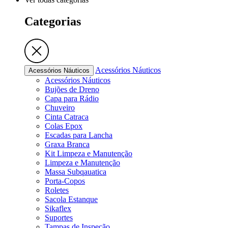
Categorias
Acessórios Náuticos
Acessórios Náuticos
Acessórios Náuticos
Bujões de Dreno
Capa para Rádio
Chuveiro
Cinta Catraca
Colas Epox
Escadas para Lancha
Graxa Branca
Kit Limpeza e Manutenção
Limpeza e Manutenção
Massa Subqauatica
Porta-Copos
Roletes
Sacola Estanque
Sikaflex
Suportes
Tampas de Inspeção