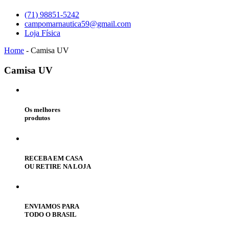
(71) 98851-5242
campomarnautica59@gmail.com
Loja Física
Home
-
Camisa UV
Camisa
UV
Os melhores
produtos
RECEBA EM CASA
OU RETIRE NA LOJA
ENVIAMOS PARA
TODO O BRASIL