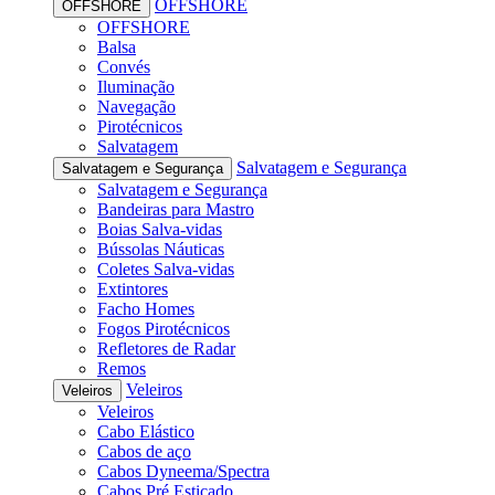
OFFSHORE
OFFSHORE
OFFSHORE
Balsa
Convés
Iluminação
Navegação
Pirotécnicos
Salvatagem
Salvatagem e Segurança
Salvatagem e Segurança
Salvatagem e Segurança
Bandeiras para Mastro
Boias Salva-vidas
Bússolas Náuticas
Coletes Salva-vidas
Extintores
Facho Homes
Fogos Pirotécnicos
Refletores de Radar
Remos
Veleiros
Veleiros
Veleiros
Cabo Elástico
Cabos de aço
Cabos Dyneema/Spectra
Cabos Pré Esticado