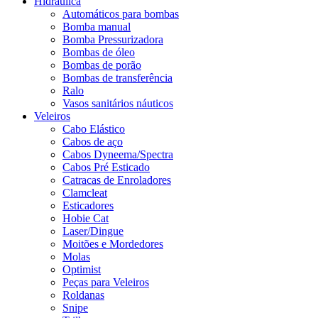
Hidráulica
Automáticos para bombas
Bomba manual
Bomba Pressurizadora
Bombas de óleo
Bombas de porão
Bombas de transferência
Ralo
Vasos sanitários náuticos
Veleiros
Cabo Elástico
Cabos de aço
Cabos Dyneema/Spectra
Cabos Pré Esticado
Catracas de Enroladores
Clamcleat
Esticadores
Hobie Cat
Laser/Dingue
Moitões e Mordedores
Molas
Optimist
Peças para Veleiros
Roldanas
Snipe