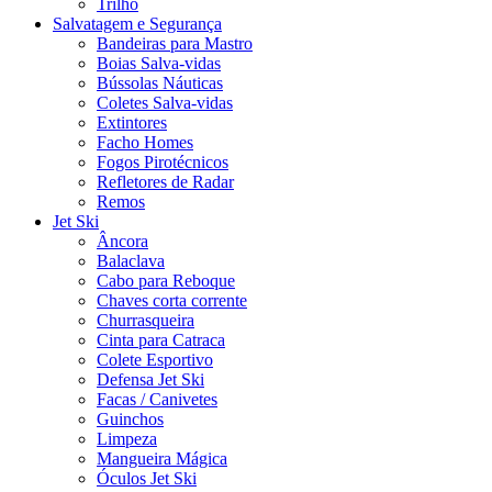
Trilho
Salvatagem e Segurança
Bandeiras para Mastro
Boias Salva-vidas
Bússolas Náuticas
Coletes Salva-vidas
Extintores
Facho Homes
Fogos Pirotécnicos
Refletores de Radar
Remos
Jet Ski
Âncora
Balaclava
Cabo para Reboque
Chaves corta corrente
Churrasqueira
Cinta para Catraca
Colete Esportivo
Defensa Jet Ski
Facas / Canivetes
Guinchos
Limpeza
Mangueira Mágica
Óculos Jet Ski