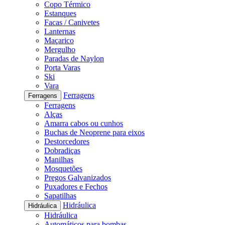
Copo Térmico
Estanques
Facas / Canivetes
Lanternas
Maçarico
Mergulho
Paradas de Naylon
Porta Varas
Ski
Vara
Ferragens
Ferragens
Ferragens
Alças
Amarra cabos ou cunhos
Buchas de Neoprene para eixos
Destorcedores
Dobradiças
Manilhas
Mosquetões
Pregos Galvanizados
Puxadores e Fechos
Sapatilhas
Hidráulica
Hidráulica
Hidráulica
Automáticos para bombas