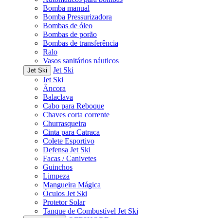
Bomba manual
Bomba Pressurizadora
Bombas de óleo
Bombas de porão
Bombas de transferência
Ralo
Vasos sanitários náuticos
Jet Ski
Jet Ski
Jet Ski
Âncora
Balaclava
Cabo para Reboque
Chaves corta corrente
Churrasqueira
Cinta para Catraca
Colete Esportivo
Defensa Jet Ski
Facas / Canivetes
Guinchos
Limpeza
Mangueira Mágica
Óculos Jet Ski
Protetor Solar
Tanque de Combustível Jet Ski