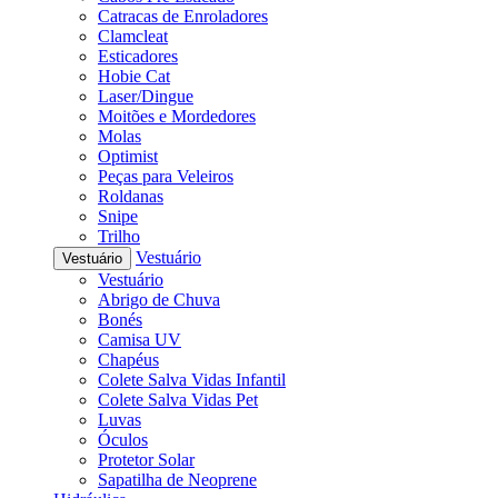
Catracas de Enroladores
Clamcleat
Esticadores
Hobie Cat
Laser/Dingue
Moitões e Mordedores
Molas
Optimist
Peças para Veleiros
Roldanas
Snipe
Trilho
Vestuário
Vestuário
Vestuário
Abrigo de Chuva
Bonés
Camisa UV
Chapéus
Colete Salva Vidas Infantil
Colete Salva Vidas Pet
Luvas
Óculos
Protetor Solar
Sapatilha de Neoprene