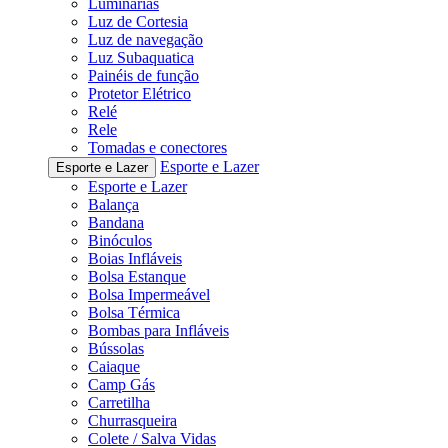
Luminárias
Luz de Cortesia
Luz de navegação
Luz Subaquatica
Painéis de função
Protetor Elétrico
Relé
Rele
Tomadas e conectores
Esporte e Lazer
Esporte e Lazer
Esporte e Lazer
Balança
Bandana
Binóculos
Boias Infláveis
Bolsa Estanque
Bolsa Impermeável
Bolsa Térmica
Bombas para Infláveis
Bússolas
Caiaque
Camp Gás
Carretilha
Churrasqueira
Colete / Salva Vidas