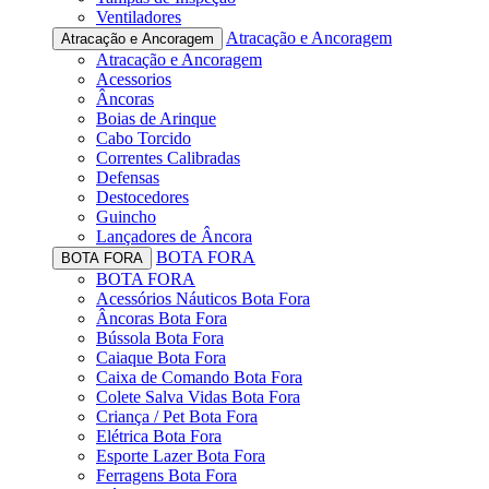
Ventiladores
Atracação e Ancoragem
Atracação e Ancoragem
Atracação e Ancoragem
Acessorios
Âncoras
Boias de Arinque
Cabo Torcido
Correntes Calibradas
Defensas
Destocedores
Guincho
Lançadores de Âncora
BOTA FORA
BOTA FORA
BOTA FORA
Acessórios Náuticos Bota Fora
Âncoras Bota Fora
Bússola Bota Fora
Caiaque Bota Fora
Caixa de Comando Bota Fora
Colete Salva Vidas Bota Fora
Criança / Pet Bota Fora
Elétrica Bota Fora
Esporte Lazer Bota Fora
Ferragens Bota Fora