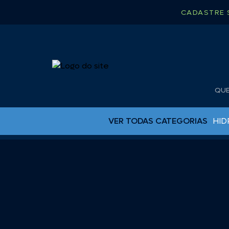
CADASTRE 
QU
VER TODAS CATEGORIAS
HID
BUJÕES DE DRENO
CAPA PARA RÁDIO
CHUVEIRO
CINTA CATRACA
COLAS EPOX
ESCADAS PARA LANCHA