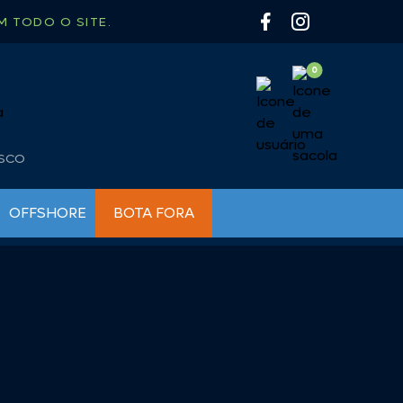
 TODO O SITE.
OSCO
OFFSHORE
BOTA FORA
BUZINAS NÁUTICAS
BOMBAS PARA INFLÁVEIS
CHAVES DE BATERIA
BÚSSOLAS
FARÓIS DE BUSCA E MILHA
CAIAQUE
LUMINÁRIAS
CAMP GÁS
LUZ DE CORTESIA
CARRETILHA
LUZ DE NAVEGAÇÃO
CHURRASQUEIRA
LUZ SUBAQUATICA
COLETE / SALVA VIDAS