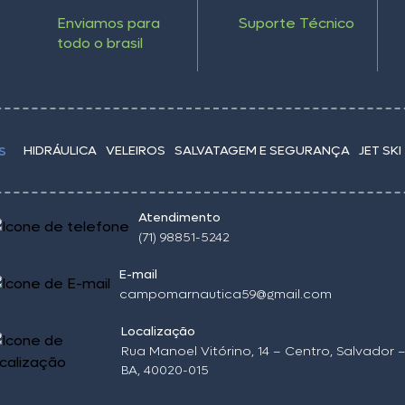
Enviamos para
Suporte Técnico
todo o brasil
HIDRÁULICA
VELEIROS
SALVATAGEM E SEGURANÇA
JET SKI
S
Atendimento
(71) 98851-5242
E-mail
campomarnautica59@gmail.com
Localização
Rua Manoel Vitórino, 14 – Centro, Salvador 
BA, 40020-015