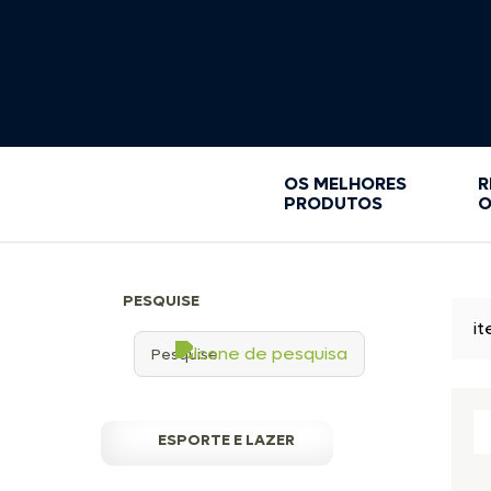
GRAXA BRANCA
KIT LIMPEZA E MANUTENÇÃO
LIMPEZA E MANUTENÇÃO
MASSA SUBQAUATICA
PORTA-COPOS
ROLETES
SACOLA ESTANQUE
OS MELHORES
R
SIKAFLEX
PRODUTOS
O
SUPORTES
TAMPAS DE INSPEÇÃO
VENTILADORES
PESQUISE
ACESSORIOS
i
ESPORTE E LAZER