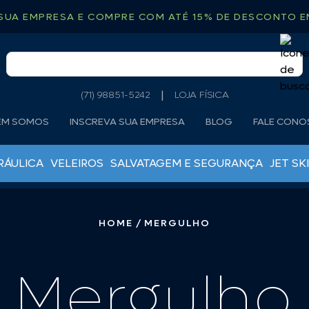
SUA EMPRESA E COMPRE COM ATÉ 15% DE DESCONTO EM
(71) 98851-5242
LOJA FÍSICA
EM SOMOS
INSCREVA SUA EMPRESA
BLOG
FALE CON
RÁULICA
VELEIROS
SALVATAGEM E SEGURANÇA
JET SKI
MOTOR DE POPA
ÂNCORAS
ÓLEOS LUBRIFICANTES
BOIAS DE ARINQUE
HOME
MERGULHO
ÓLEOS RABETAS
CABO TORCIDO
ROTORES
CORRENTES CALIBRADAS
TANQUES DE COMBUSTÍVEL
Mergulho
DEFENSAS
VELAS MOTO DE PÔPA
DESTOCEDORES
GUINCHO