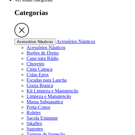
Categorias
Acessórios Náuticos
Acessórios Náuticos
Acessórios Náuticos
Bujões de Dreno
Capa para Rádio
Chuveiro
Cinta Catraca
Colas Epox
Escadas para Lancha
Graxa Branca
Kit Limpeza e Manutenção
Limpeza e Manutenção
Massa Subqauatica
Porta-Copos
Roletes
Sacola Estanque
Sikaflex
Suportes
Tampas de Inspeção