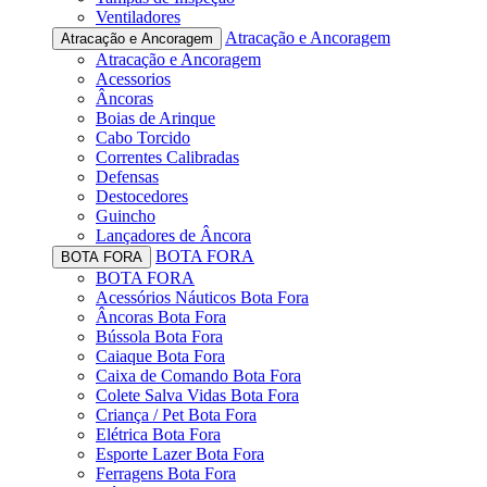
Ventiladores
Atracação e Ancoragem
Atracação e Ancoragem
Atracação e Ancoragem
Acessorios
Âncoras
Boias de Arinque
Cabo Torcido
Correntes Calibradas
Defensas
Destocedores
Guincho
Lançadores de Âncora
BOTA FORA
BOTA FORA
BOTA FORA
Acessórios Náuticos Bota Fora
Âncoras Bota Fora
Bússola Bota Fora
Caiaque Bota Fora
Caixa de Comando Bota Fora
Colete Salva Vidas Bota Fora
Criança / Pet Bota Fora
Elétrica Bota Fora
Esporte Lazer Bota Fora
Ferragens Bota Fora