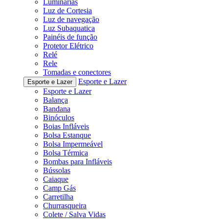
Luminárias
Luz de Cortesia
Luz de navegação
Luz Subaquatica
Painéis de função
Protetor Elétrico
Relé
Rele
Tomadas e conectores
Esporte e Lazer
Esporte e Lazer
Esporte e Lazer
Balança
Bandana
Binóculos
Boias Infláveis
Bolsa Estanque
Bolsa Impermeável
Bolsa Térmica
Bombas para Infláveis
Bússolas
Caiaque
Camp Gás
Carretilha
Churrasqueira
Colete / Salva Vidas