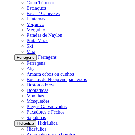
Copo Térmico
Estanques
Facas / Canivetes
Lanternas
Maçarico
Mergulho
Paradas de Naylon
Porta Varas
Ski
Vara
Ferragens
Ferragens
Ferragens
Alças
Amarra cabos ou cunhos
Buchas de Neoprene para eixos
Destorcedores
Dobradiças
Manilhas
Mosquetões
Pregos Galvanizados
Puxadores e Fechos
Sapatilhas
Hidráulica
Hidráulica
Hidráulica
Automáticos para bombas