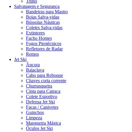
Trilho
Salvatagem e Segurança
Bandeiras para Mastro
Boias Salva-vidas
Bússolas Náuticas
Coletes Salva-vidas
Extintores
Facho Homes
Fogos Pirotécnicos
Refletores de Radar
Remos
Jet Ski
Âncora
Balaclava
Cabo para Reboque
Chaves corta corrente
Churrasqueira
Cinta para Catraca
Colete Esportivo
Defensa Jet Ski
Facas / Canivetes
Guinchos
Limpeza
Mangueira Mágica
Óculos Jet Ski