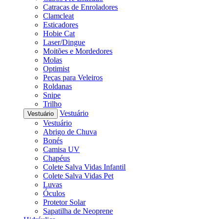
Catracas de Enroladores
Clamcleat
Esticadores
Hobie Cat
Laser/Dingue
Moitões e Mordedores
Molas
Optimist
Peças para Veleiros
Roldanas
Snipe
Trilho
Vestuário
Vestuário
Vestuário
Abrigo de Chuva
Bonés
Camisa UV
Chapéus
Colete Salva Vidas Infantil
Colete Salva Vidas Pet
Luvas
Óculos
Protetor Solar
Sapatilha de Neoprene