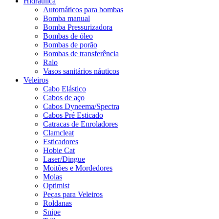
Hidráulica
Automáticos para bombas
Bomba manual
Bomba Pressurizadora
Bombas de óleo
Bombas de porão
Bombas de transferência
Ralo
Vasos sanitários náuticos
Veleiros
Cabo Elástico
Cabos de aço
Cabos Dyneema/Spectra
Cabos Pré Esticado
Catracas de Enroladores
Clamcleat
Esticadores
Hobie Cat
Laser/Dingue
Moitões e Mordedores
Molas
Optimist
Peças para Veleiros
Roldanas
Snipe