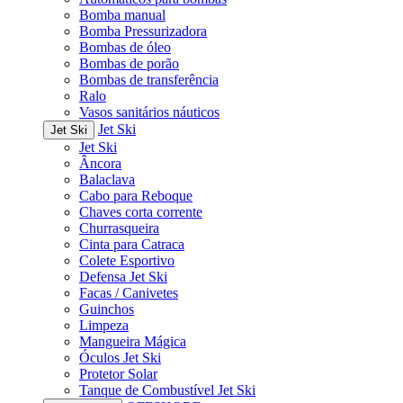
Bomba manual
Bomba Pressurizadora
Bombas de óleo
Bombas de porão
Bombas de transferência
Ralo
Vasos sanitários náuticos
Jet Ski
Jet Ski
Jet Ski
Âncora
Balaclava
Cabo para Reboque
Chaves corta corrente
Churrasqueira
Cinta para Catraca
Colete Esportivo
Defensa Jet Ski
Facas / Canivetes
Guinchos
Limpeza
Mangueira Mágica
Óculos Jet Ski
Protetor Solar
Tanque de Combustível Jet Ski