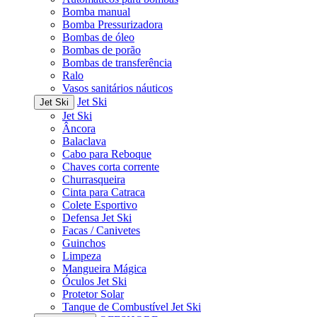
Bomba manual
Bomba Pressurizadora
Bombas de óleo
Bombas de porão
Bombas de transferência
Ralo
Vasos sanitários náuticos
Jet Ski
Jet Ski
Jet Ski
Âncora
Balaclava
Cabo para Reboque
Chaves corta corrente
Churrasqueira
Cinta para Catraca
Colete Esportivo
Defensa Jet Ski
Facas / Canivetes
Guinchos
Limpeza
Mangueira Mágica
Óculos Jet Ski
Protetor Solar
Tanque de Combustível Jet Ski