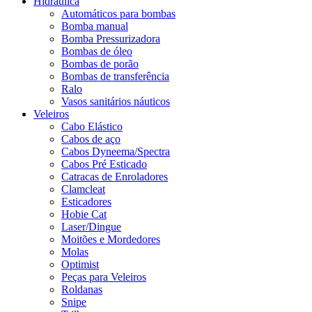
Hidráulica
Automáticos para bombas
Bomba manual
Bomba Pressurizadora
Bombas de óleo
Bombas de porão
Bombas de transferência
Ralo
Vasos sanitários náuticos
Veleiros
Cabo Elástico
Cabos de aço
Cabos Dyneema/Spectra
Cabos Pré Esticado
Catracas de Enroladores
Clamcleat
Esticadores
Hobie Cat
Laser/Dingue
Moitões e Mordedores
Molas
Optimist
Peças para Veleiros
Roldanas
Snipe