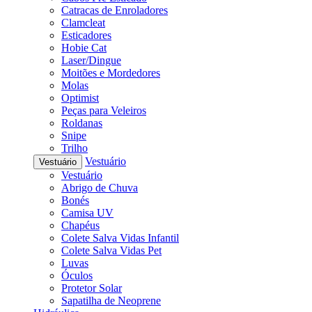
Catracas de Enroladores
Clamcleat
Esticadores
Hobie Cat
Laser/Dingue
Moitões e Mordedores
Molas
Optimist
Peças para Veleiros
Roldanas
Snipe
Trilho
Vestuário
Vestuário
Vestuário
Abrigo de Chuva
Bonés
Camisa UV
Chapéus
Colete Salva Vidas Infantil
Colete Salva Vidas Pet
Luvas
Óculos
Protetor Solar
Sapatilha de Neoprene