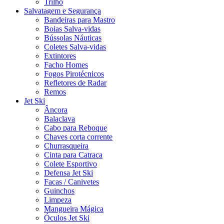
Trilho
Salvatagem e Segurança
Bandeiras para Mastro
Boias Salva-vidas
Bússolas Náuticas
Coletes Salva-vidas
Extintores
Facho Homes
Fogos Pirotécnicos
Refletores de Radar
Remos
Jet Ski
Âncora
Balaclava
Cabo para Reboque
Chaves corta corrente
Churrasqueira
Cinta para Catraca
Colete Esportivo
Defensa Jet Ski
Facas / Canivetes
Guinchos
Limpeza
Mangueira Mágica
Óculos Jet Ski