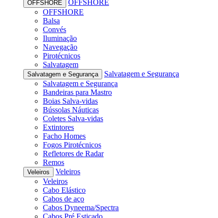
OFFSHORE
OFFSHORE
OFFSHORE
Balsa
Convés
Iluminação
Navegação
Pirotécnicos
Salvatagem
Salvatagem e Segurança
Salvatagem e Segurança
Salvatagem e Segurança
Bandeiras para Mastro
Boias Salva-vidas
Bússolas Náuticas
Coletes Salva-vidas
Extintores
Facho Homes
Fogos Pirotécnicos
Refletores de Radar
Remos
Veleiros
Veleiros
Veleiros
Cabo Elástico
Cabos de aço
Cabos Dyneema/Spectra
Cabos Pré Esticado