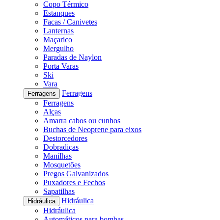
Copo Térmico
Estanques
Facas / Canivetes
Lanternas
Maçarico
Mergulho
Paradas de Naylon
Porta Varas
Ski
Vara
Ferragens
Ferragens
Ferragens
Alças
Amarra cabos ou cunhos
Buchas de Neoprene para eixos
Destorcedores
Dobradiças
Manilhas
Mosquetões
Pregos Galvanizados
Puxadores e Fechos
Sapatilhas
Hidráulica
Hidráulica
Hidráulica
Automáticos para bombas