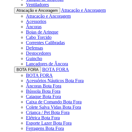
Ventiladores
Atracação e Ancoragem
Atracação e Ancoragem
Atracação e Ancoragem
Acessorios
Âncoras
Boias de Arinque
Cabo Torcido
Correntes Calibradas
Defensas
Destocedores
Guincho
Lançadores de Âncora
BOTA FORA
BOTA FORA
BOTA FORA
Acessórios Náuticos Bota Fora
Âncoras Bota Fora
Bússola Bota Fora
Caiaque Bota Fora
Caixa de Comando Bota Fora
Colete Salva Vidas Bota Fora
Criança / Pet Bota Fora
Elétrica Bota Fora
Esporte Lazer Bota Fora
Ferragens Bota Fora