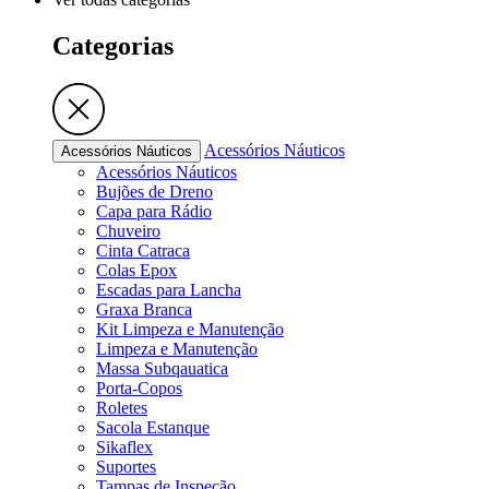
Categorias
Acessórios Náuticos
Acessórios Náuticos
Acessórios Náuticos
Bujões de Dreno
Capa para Rádio
Chuveiro
Cinta Catraca
Colas Epox
Escadas para Lancha
Graxa Branca
Kit Limpeza e Manutenção
Limpeza e Manutenção
Massa Subqauatica
Porta-Copos
Roletes
Sacola Estanque
Sikaflex
Suportes
Tampas de Inspeção