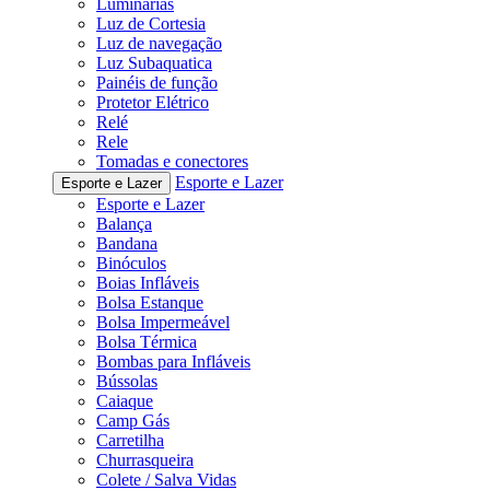
Luminárias
Luz de Cortesia
Luz de navegação
Luz Subaquatica
Painéis de função
Protetor Elétrico
Relé
Rele
Tomadas e conectores
Esporte e Lazer
Esporte e Lazer
Esporte e Lazer
Balança
Bandana
Binóculos
Boias Infláveis
Bolsa Estanque
Bolsa Impermeável
Bolsa Térmica
Bombas para Infláveis
Bússolas
Caiaque
Camp Gás
Carretilha
Churrasqueira
Colete / Salva Vidas