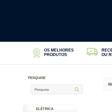
ESCADAS PARA LANCHA
GRAXA BRANCA
KIT LIMPEZA E MANUTENÇÃO
LIMPEZA E MANUTENÇÃO
MASSA SUBQAUATICA
PORTA-COPOS
ROLETES
SACOLA ESTANQUE
OS MELHORES
REC
SIKAFLEX
PRODUTOS
OU R
SUPORTES
TAMPAS DE INSPEÇÃO
VENTILADORES
PESQUISE
it
ELÉTRICA