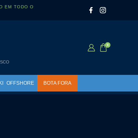
O EM TODO O
OSCO
KI
OFFSHORE
BOTA FORA
ALTO-FALANTES MARINIZADOS
BOLSA ESTANQUE
BOTÕES E INTERRUPTORES
BOLSA IMPERMEÁVEL
BUZINAS NÁUTICAS
BOLSA TÉRMICA
CHAVES DE BATERIA
BOMBAS PARA INFLÁVEIS
FARÓIS DE BUSCA E MILHA
BÚSSOLAS
LUMINÁRIAS
CAIAQUE