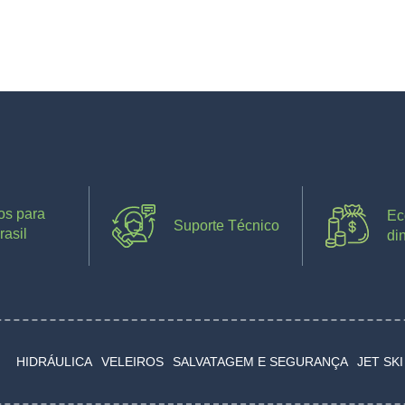
os para
Ec
Suporte Técnico
rasil
di
HIDRÁULICA
VELEIROS
SALVATAGEM E SEGURANÇA
JET SKI