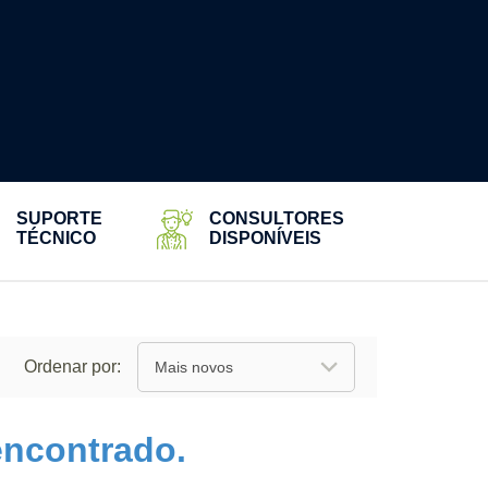
LUZ DE CORTESIA
CAMP GÁS
LUZ DE NAVEGAÇÃO
CARRETILHA
LUZ SUBAQUATICA
CHURRASQUEIRA
PAINÉIS DE FUNÇÃO
COLETE / SALVA VIDAS
PROTETOR ELÉTRICO
COPO TÉRMICO
RELÉ
ESTANQUES
RELE
FACAS / CANIVETES
TOMADAS E CONECTORES
LANTERNAS
SUPORTE
CONSULTORES
MAÇARICO
TÉCNICO
DISPONÍVEIS
BALANÇA
MERGULHO
BANDANA
PARADAS DE NAYLON
BINÓCULOS
PORTA VARAS
BOIAS INFLÁVEIS
SKI
Ordenar por:
Mais novos
ncontrado.