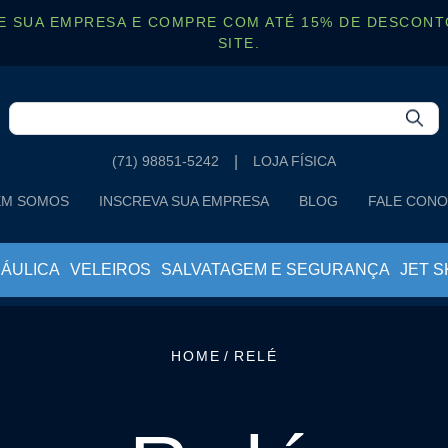
E SUA EMPRESA E COMPRE COM ATÉ 15% DE DESCONT
SITE.
(71) 98851-5242
LOJA FÍSICA
M SOMOS
INSCREVA SUA EMPRESA
BLOG
FALE CON
RÁULICA
VELEIROS
SALVATAGEM E SEGURANÇA
JET S
ACESSORIOS
MANGUEIRAS DE COMBUSTÍVEL
ÂNCORAS
MOTOR DE POPA
HOME
RELÉ
BOIAS DE ARINQUE
ÓLEOS LUBRIFICANTES
CABO TORCIDO
ÓLEOS RABETAS
CORRENTES CALIBRADAS
ROTORES
DEFENSAS
TANQUES DE COMBUSTÍVEL