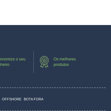
onomize o seu
Os melhores
nheiro
produtos
OFFSHORE
BOTA FORA