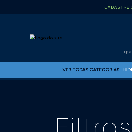
CADASTRE 
QU
VER TODAS CATEGORIAS
HID
BUJÕES DE DRENO
CAPA PARA RÁDIO
CHUVEIRO
CINTA CATRACA
Filtro
COLAS EPOX
ESCADAS PARA LANCHA