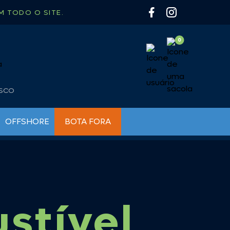
 TODO O SITE.
OSCO
OFFSHORE
BOTA FORA
BUZINAS NÁUTICAS
BOMBAS PARA INFLÁVEIS
CHAVES DE BATERIA
BÚSSOLAS
FARÓIS DE BUSCA E MILHA
CAIAQUE
LUMINÁRIAS
CAMP GÁS
stível
LUZ DE CORTESIA
CARRETILHA
LUZ DE NAVEGAÇÃO
CHURRASQUEIRA
LUZ SUBAQUATICA
COLETE / SALVA VIDAS