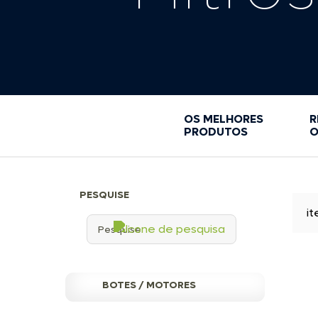
GRAXA BRANCA
KIT LIMPEZA E MANUTENÇÃO
LIMPEZA E MANUTENÇÃO
MASSA SUBQAUATICA
PORTA-COPOS
ROLETES
SACOLA ESTANQUE
OS MELHORES
R
SIKAFLEX
PRODUTOS
O
SUPORTES
TAMPAS DE INSPEÇÃO
VENTILADORES
PESQUISE
ACESSORIOS
i
BOTES / MOTORES