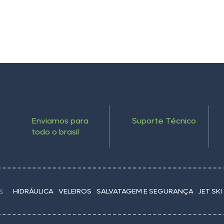
Enviamos para
Suporte Técnico
todo o brasil
HIDRÁULICA
VELEIROS
SALVATAGEM E SEGURANÇA
JET SKI
S