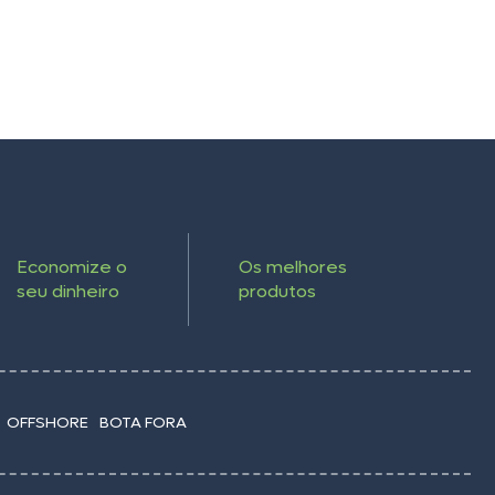
Economize o
Os melhores
seu dinheiro
produtos
OFFSHORE
BOTA FORA