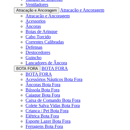
Ventiladores
Atracação e Ancoragem
Atracação e Ancoragem
Atracação e Ancoragem
Acessorios
Âncoras
Boias de Arinque
Cabo Torcido
Correntes Calibradas
Defensas
Destocedores
Guincho
Lançadores de Âncora
BOTA FORA
BOTA FORA
BOTA FORA
Acessórios Náuticos Bota Fora
Âncoras Bota Fora
Bússola Bota Fora
Caiaque Bota Fora
Caixa de Comando Bota Fora
Colete Salva Vidas Bota Fora
Criança / Pet Bota Fora
Elétrica Bota Fora
Esporte Lazer Bota Fora
Ferragens Bota Fora