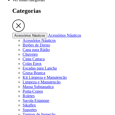
Categorias
Acessórios Náuticos
Acessórios Náuticos
Acessórios Náuticos
Bujões de Dreno
Capa para Rádio
Chuveiro
Cinta Catraca
Colas Epox
Escadas para Lancha
Graxa Branca
Kit Limpeza e Manutenção
Limpeza e Manutenção
Massa Subqauatica
Porta-Copos
Roletes
Sacola Estanque
Sikaflex
Suportes
Tampas de Inspeção