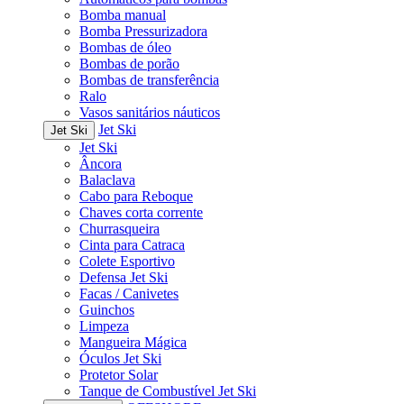
Bomba manual
Bomba Pressurizadora
Bombas de óleo
Bombas de porão
Bombas de transferência
Ralo
Vasos sanitários náuticos
Jet Ski
Jet Ski
Jet Ski
Âncora
Balaclava
Cabo para Reboque
Chaves corta corrente
Churrasqueira
Cinta para Catraca
Colete Esportivo
Defensa Jet Ski
Facas / Canivetes
Guinchos
Limpeza
Mangueira Mágica
Óculos Jet Ski
Protetor Solar
Tanque de Combustível Jet Ski