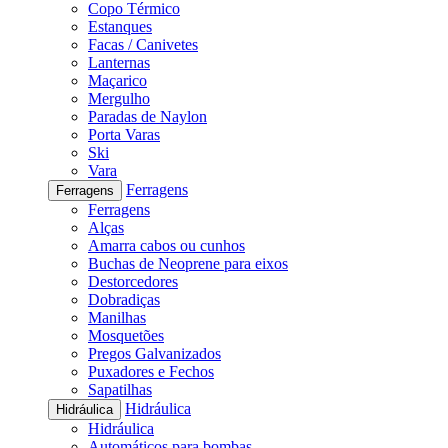
Copo Térmico
Estanques
Facas / Canivetes
Lanternas
Maçarico
Mergulho
Paradas de Naylon
Porta Varas
Ski
Vara
Ferragens
Ferragens
Ferragens
Alças
Amarra cabos ou cunhos
Buchas de Neoprene para eixos
Destorcedores
Dobradiças
Manilhas
Mosquetões
Pregos Galvanizados
Puxadores e Fechos
Sapatilhas
Hidráulica
Hidráulica
Hidráulica
Automáticos para bombas