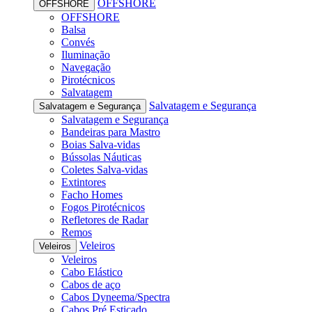
OFFSHORE
OFFSHORE
OFFSHORE
Balsa
Convés
Iluminação
Navegação
Pirotécnicos
Salvatagem
Salvatagem e Segurança
Salvatagem e Segurança
Salvatagem e Segurança
Bandeiras para Mastro
Boias Salva-vidas
Bússolas Náuticas
Coletes Salva-vidas
Extintores
Facho Homes
Fogos Pirotécnicos
Refletores de Radar
Remos
Veleiros
Veleiros
Veleiros
Cabo Elástico
Cabos de aço
Cabos Dyneema/Spectra
Cabos Pré Esticado