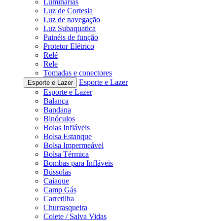
Luminárias
Luz de Cortesia
Luz de navegação
Luz Subaquatica
Painéis de função
Protetor Elétrico
Relé
Rele
Tomadas e conectores
Esporte e Lazer
Esporte e Lazer
Esporte e Lazer
Balança
Bandana
Binóculos
Boias Infláveis
Bolsa Estanque
Bolsa Impermeável
Bolsa Térmica
Bombas para Infláveis
Bússolas
Caiaque
Camp Gás
Carretilha
Churrasqueira
Colete / Salva Vidas