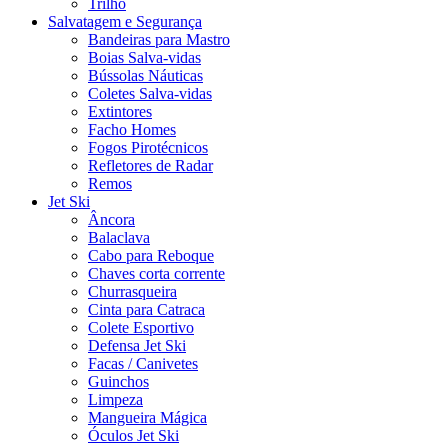
Trilho
Salvatagem e Segurança
Bandeiras para Mastro
Boias Salva-vidas
Bússolas Náuticas
Coletes Salva-vidas
Extintores
Facho Homes
Fogos Pirotécnicos
Refletores de Radar
Remos
Jet Ski
Âncora
Balaclava
Cabo para Reboque
Chaves corta corrente
Churrasqueira
Cinta para Catraca
Colete Esportivo
Defensa Jet Ski
Facas / Canivetes
Guinchos
Limpeza
Mangueira Mágica
Óculos Jet Ski