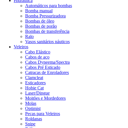
Hidráulica
Automáticos para bombas
Bomba manual
Bomba Pressurizadora
Bombas de óleo
Bombas de porão
Bombas de transferência
Ralo
Vasos sanitários náuticos
Veleiros
Cabo Elástico
Cabos de aço
Cabos Dyneema/Spectra
Cabos Pré Esticado
Catracas de Enroladores
Clamcleat
Esticadores
Hobie Cat
Laser/Dingue
Moitões e Mordedores
Molas
Optimist
Peças para Veleiros
Roldanas
Snipe