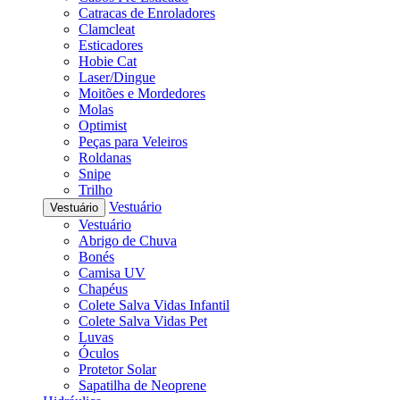
Catracas de Enroladores
Clamcleat
Esticadores
Hobie Cat
Laser/Dingue
Moitões e Mordedores
Molas
Optimist
Peças para Veleiros
Roldanas
Snipe
Trilho
Vestuário
Vestuário
Vestuário
Abrigo de Chuva
Bonés
Camisa UV
Chapéus
Colete Salva Vidas Infantil
Colete Salva Vidas Pet
Luvas
Óculos
Protetor Solar
Sapatilha de Neoprene