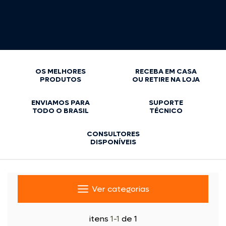
PESQUISE
OS MELHORES
RECEBA EM CASA
PRODUTOS
OU RETIRE NA LOJA
ENVIAMOS PARA
SUPORTE
TODO O BRASIL
TÉCNICO
JET SKI
CONSULTORES
DISPONÍVEIS
Âncora
Balaclava
Ver categorias
Cabo para Reboque
Chaves corta corrente
itens
1-1
de 1
Churrasqueira