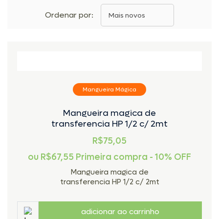
Cinta para Catraca
Ordenar por:
Mais novos
Colete Esportivo
Defensa Jet Ski
Facas / Canivetes
Guinchos
Limpeza
Mangueira Mágica
Mangueira Mágica
Óculos Jet Ski
Mangueira magica de
Protetor Solar
transferencia HP 1/2 c/ 2mt
Tanque de Combustível Jet Ski
R$75,05
ou
R$67,55
Primeira compra - 10% OFF
Mangueira magica de
transferencia HP 1/2 c/ 2mt
adicionar ao carrinho