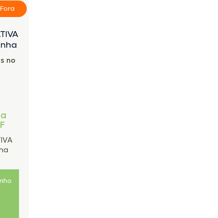
 Fora
ATIVA
inha
s no
ra
FF
TIVA
nha
inho