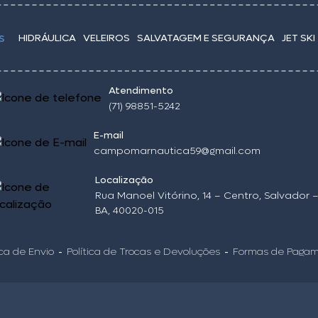
HIDRÁULICA
VELEIROS
SALVATAGEM E SEGURANÇA
JET SKI
S
Atendimento
(71) 98851-5242
E-mail
campomarnautica59@gmail.com
Localização
Rua Manoel Vitórino, 14 – Centro, Salvador 
BA, 40020-015
ica de Envio
Política de Trocas e Devoluções
Formas de Paga