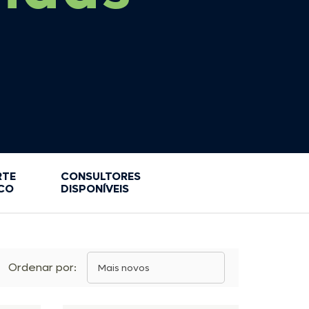
PAINÉIS DE FUNÇÃO
COPO TÉRMICO
PROTETOR ELÉTRICO
ESTANQUES
RELÉ
FACAS / CANIVETES
RELE
LANTERNAS
TOMADAS E CONECTORES
MAÇARICO
MERGULHO
BALANÇA
PARADAS DE NAYLON
BANDANA
PORTA VARAS
BINÓCULOS
SKI
BOIAS INFLÁVEIS
VARA
BOLSA ESTANQUE
RTE
CONSULTORES
CO
DISPONÍVEIS
BOLSA IMPERMEÁVEL
ALÇAS
BOLSA TÉRMICA
Ordenar por:
Mais novos