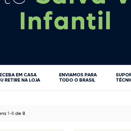
ANTENAS VHF E TV
LANÇADORES DE ÂNCORA
Infantil
BASES PARA ANTENA VHF
RADIOS VHF
ACESSÓRIOS DE BOTES E MOTORES
ADITIVOS
ACESSÓRIOS
ANODOS DE SACRIFÍCIO
CABO DIREÇÃO
BOMBAS DE GASOLINA
CABOS COMANDO
BOTÕES DE EMERGÊNCIAS
CAIXA DE COMANDO
FILTROS DE COMBUSTÍVEL
CAIXAS DE DIREÇÃO E BENZEL
HÉLICES
VOLANTES
JOGO DE JUNTA
ECEBA EM CASA
LAVA MOTORES
ENVIAMOS PARA
SUPO
ALTO-FALANTES MARINIZADOS
U RETIRE NA LOJA
TODO O BRASIL
TÉCNI
MANGUEIRAS DE COMBUSTÍVEL
BOTÕES E INTERRUPTORES
tens
1-8
de 8