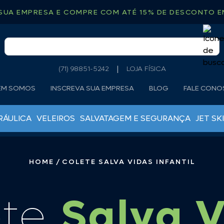
SUA EMPRESA E COMPRE COM ATÉ 15% DE DESCONTO EM
(71) 98851-5242
LOJA FÍSICA
EM SOMOS
INSCREVA SUA EMPRESA
BLOG
FALE CON
RÁULICA
VELEIROS
SALVATAGEM E SEGURANÇA
JET SKI
MOTOR DE POPA
ÂNCORAS
ÓLEOS LUBRIFICANTES
BOIAS DE ARINQUE
HOME
COLETE SALVA VIDAS INFANTIL
ÓLEOS RABETAS
CABO TORCIDO
ROTORES
CORRENTES CALIBRADAS
TANQUES DE COMBUSTÍVEL
ete
Salva 
DEFENSAS
VELAS MOTO DE PÔPA
DESTOCEDORES
GUINCHO