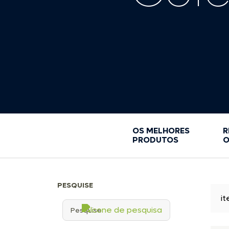
GRAXA BRANCA
KIT LIMPEZA E MANUTENÇÃO
LIMPEZA E MANUTENÇÃO
MASSA SUBQAUATICA
PORTA-COPOS
ROLETES
SACOLA ESTANQUE
SIKAFLEX
SUPORTES
TAMPAS DE INSPEÇÃO
VENTILADORES
OS MELHORES
R
PRODUTOS
O
ACESSORIOS
PESQUISE
i