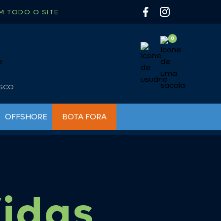
 TODO O SITE.
OSCO
OFFSHORE
BOTA FORA
BUZINAS NÁUTICAS
BOMBAS PARA INFLÁVEIS
CHAVES DE BATERIA
BÚSSOLAS
FARÓIS DE BUSCA E MILHA
CAIAQUE
LUMINÁRIAS
CAMP GÁS
Vidas
LUZ DE CORTESIA
CARRETILHA
LUZ DE NAVEGAÇÃO
CHURRASQUEIRA
LUZ SUBAQUATICA
COLETE / SALVA VIDAS