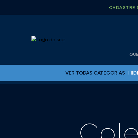
CADASTRE 
QU
VER TODAS CATEGORIAS
HID
BUJÕES DE DRENO
CAPA PARA RÁDIO
CHUVEIRO
CINTA CATRACA
Col
COLAS EPOX
ESCADAS PARA LANCHA