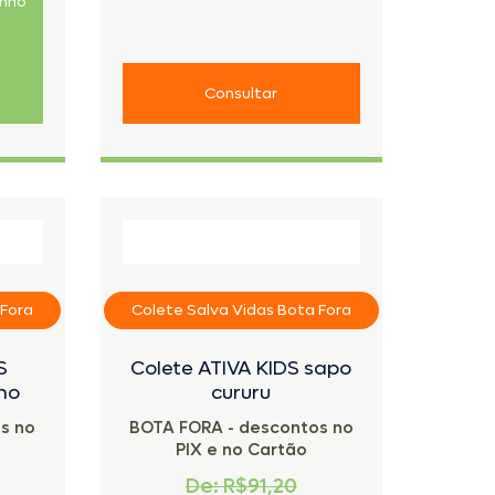
inho
Consultar
 Fora
Colete Salva Vidas Bota Fora
S
Colete ATIVA KIDS sapo
nho
cururu
s no
BOTA FORA - descontos no
PIX e no Cartão
De: R$91,20