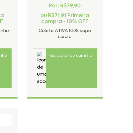
Por: R$79,90
ra
ou
R$71,91
Primeira
FF
compra - 10% OFF
inho
Colete ATIVA KIDS sapo
cururu
inho
adicionar ao carrinho