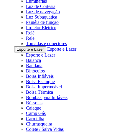
Luminárias
Luz de Cortesia
Luz de navegação
Luz Subaquatica
Painéis de função
Protetor Elétrico
Relé
Rele
Tomadas e conectores
Esporte e Lazer
Esporte e Lazer
Esporte e Lazer
Balança
Bandana
Binóculos
Boias Infláveis
Bolsa Estanque
Bolsa Impermeável
Bolsa Térmica
Bombas para Infláveis
Bússolas
Caiaque
Camp Gás
Carretilha
Churrasqueira
Colete / Salva Vidas