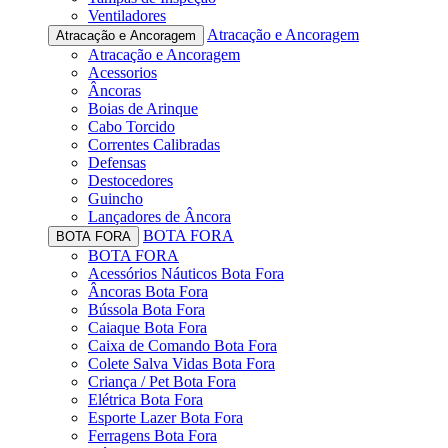
Ventiladores
Atracação e Ancoragem
Atracação e Ancoragem
Atracação e Ancoragem
Acessorios
Âncoras
Boias de Arinque
Cabo Torcido
Correntes Calibradas
Defensas
Destocedores
Guincho
Lançadores de Âncora
BOTA FORA
BOTA FORA
BOTA FORA
Acessórios Náuticos Bota Fora
Âncoras Bota Fora
Bússola Bota Fora
Caiaque Bota Fora
Caixa de Comando Bota Fora
Colete Salva Vidas Bota Fora
Criança / Pet Bota Fora
Elétrica Bota Fora
Esporte Lazer Bota Fora
Ferragens Bota Fora