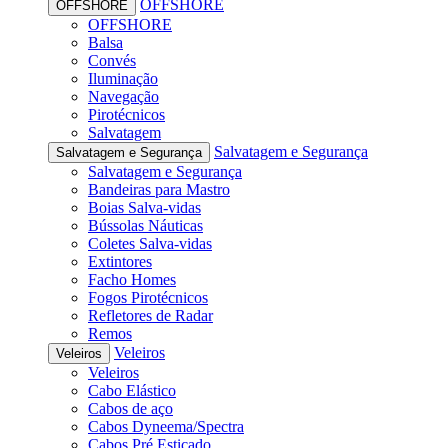
OFFSHORE
OFFSHORE
OFFSHORE
Balsa
Convés
Iluminação
Navegação
Pirotécnicos
Salvatagem
Salvatagem e Segurança
Salvatagem e Segurança
Salvatagem e Segurança
Bandeiras para Mastro
Boias Salva-vidas
Bússolas Náuticas
Coletes Salva-vidas
Extintores
Facho Homes
Fogos Pirotécnicos
Refletores de Radar
Remos
Veleiros
Veleiros
Veleiros
Cabo Elástico
Cabos de aço
Cabos Dyneema/Spectra
Cabos Pré Esticado