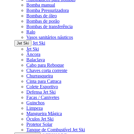
Bomba manual
Bomba Pressurizadora
Bombas de óleo
Bombas de porão
Bombas de transferência
Ralo
Vasos sanitários náuticos
Jet Ski
Jet Ski
Jet Ski
Âncora
Balaclava
Cabo para Reboque
Chaves corta corrente
Churrasqueira
Cinta para Catraca
Colete Esportivo
Defensa Jet Ski
Facas / Canivetes
Guinchos
Limpeza
Mangueira Mágica
Óculos Jet Ski
Protetor Solar
Tanque de Combustível Jet Ski