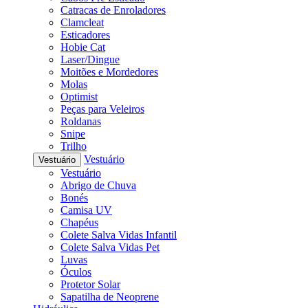
Catracas de Enroladores
Clamcleat
Esticadores
Hobie Cat
Laser/Dingue
Moitões e Mordedores
Molas
Optimist
Peças para Veleiros
Roldanas
Snipe
Trilho
Vestuário
Vestuário
Vestuário
Abrigo de Chuva
Bonés
Camisa UV
Chapéus
Colete Salva Vidas Infantil
Colete Salva Vidas Pet
Luvas
Óculos
Protetor Solar
Sapatilha de Neoprene