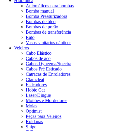
Hidráulica
Automáticos para bombas
Bomba manual
Bomba Pressurizadora
Bombas de óleo
Bombas de porão
Bombas de transferência
Ralo
Vasos sanitários náuticos
Veleiros
Cabo Elástico
Cabos de aço
Cabos Dyneema/Spectra
Cabos Pré Esticado
Catracas de Enroladores
Clamcleat
Esticadores
Hobie Cat
Laser/Dingue
Moitões e Mordedores
Molas
Optimist
Peças para Veleiros
Roldanas
Snipe