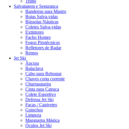
Trilho
Salvatagem e Segurança
Bandeiras para Mastro
Boias Salva-vidas
Bússolas Náuticas
Coletes Salva-vidas
Extintores
Facho Homes
Fogos Pirotécnicos
Refletores de Radar
Remos
Jet Ski
Âncora
Balaclava
Cabo para Reboque
Chaves corta corrente
Churrasqueira
Cinta para Catraca
Colete Esportivo
Defensa Jet Ski
Facas / Canivetes
Guinchos
Limpeza
Mangueira Mágica
Óculos Jet Ski