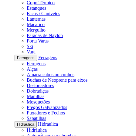
Copo Térmico
Estanques
Facas / Canivetes
Lanternas
Maçarico
Mergulho
Paradas de Naylon
Porta Varas
Ski
Vara
Ferragens
Ferragens
Ferragens
Alças
Amarra cabos ou cunhos
Buchas de Neoprene para eixos
Destorcedores
Dobradiças
Manilhas
Mosquetões
Pregos Galvanizados
Puxadores e Fechos
Sapatilhas
Hidráulica
Hidráulica
Hidráulica
Automáticos para bombas