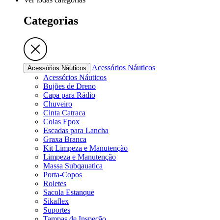
Categorias
Acessórios Náuticos
Acessórios Náuticos
Acessórios Náuticos
Bujões de Dreno
Capa para Rádio
Chuveiro
Cinta Catraca
Colas Epox
Escadas para Lancha
Graxa Branca
Kit Limpeza e Manutenção
Limpeza e Manutenção
Massa Subqauatica
Porta-Copos
Roletes
Sacola Estanque
Sikaflex
Suportes
Tampas de Inspeção