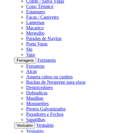
Colete / Salva Vidas
Copo Térmico
Estanques
Facas / Canivetes
Lanternas
Maçarico
Mergulho
Paradas de Naylon
Porta Varas
Ski
Vara
Ferragens
Ferragens
Ferragens
Alças
Amarra cabos ou cunhos
Buchas de Neoprene para eixos
Destorcedores
Dobradiças
Manilhas
Mosquetões
Pregos Galvanizados
Puxadores e Fechos
Sapatilhas
Vestuário
Vestuário
Vestuário