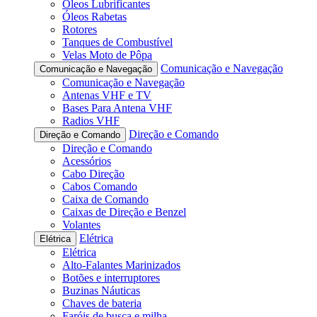
Óleos Lubrificantes
Óleos Rabetas
Rotores
Tanques de Combustível
Velas Moto de Pôpa
Comunicação e Navegação
Comunicação e Navegação
Comunicação e Navegação
Antenas VHF e TV
Bases Para Antena VHF
Radios VHF
Direção e Comando
Direção e Comando
Direção e Comando
Acessórios
Cabo Direção
Cabos Comando
Caixa de Comando
Caixas de Direção e Benzel
Volantes
Elétrica
Elétrica
Elétrica
Alto-Falantes Marinizados
Botões e interruptores
Buzinas Náuticas
Chaves de bateria
Faróis de busca e milha