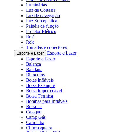
Luminárias
Luz de Cortesia
Luz de navegação
Luz Subaquatica
Painéis de função
Protetor Elétrico
Relé
Rele
Tomadas e conectores
Esporte e Lazer
Esporte e Lazer
Esporte e Lazer
Balança
Bandana
Binóculos
Boias Infláveis
Bolsa Estanque
Bolsa Impermeável
Bolsa Térmica
Bombas para Infláveis
Bússolas
Caiaque
Camp Gás
Carretilha
Churrasqueira