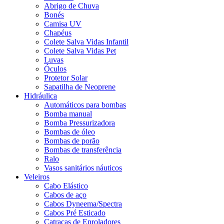
Abrigo de Chuva
Bonés
Camisa UV
Chapéus
Colete Salva Vidas Infantil
Colete Salva Vidas Pet
Luvas
Óculos
Protetor Solar
Sapatilha de Neoprene
Hidráulica
Automáticos para bombas
Bomba manual
Bomba Pressurizadora
Bombas de óleo
Bombas de porão
Bombas de transferência
Ralo
Vasos sanitários náuticos
Veleiros
Cabo Elástico
Cabos de aço
Cabos Dyneema/Spectra
Cabos Pré Esticado
Catracas de Enroladores