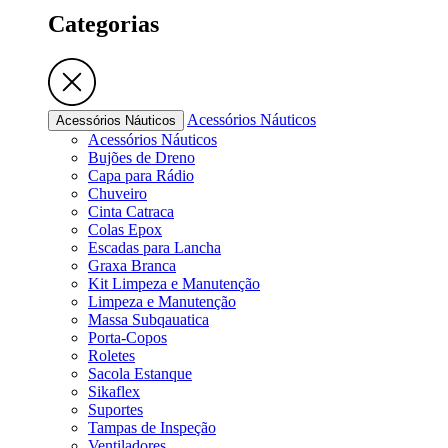
Categorias
Acessórios Náuticos
Acessórios Náuticos
Acessórios Náuticos
Bujões de Dreno
Capa para Rádio
Chuveiro
Cinta Catraca
Colas Epox
Escadas para Lancha
Graxa Branca
Kit Limpeza e Manutenção
Limpeza e Manutenção
Massa Subqauatica
Porta-Copos
Roletes
Sacola Estanque
Sikaflex
Suportes
Tampas de Inspeção
Ventiladores