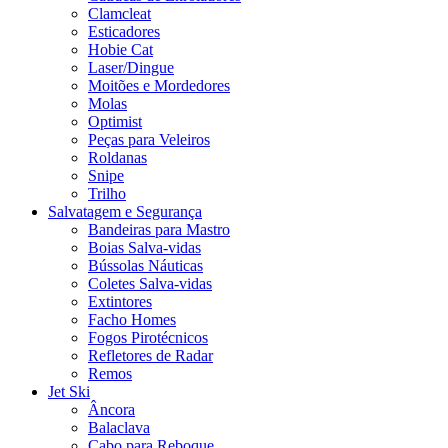
Clamcleat
Esticadores
Hobie Cat
Laser/Dingue
Moitões e Mordedores
Molas
Optimist
Peças para Veleiros
Roldanas
Snipe
Trilho
Salvatagem e Segurança
Bandeiras para Mastro
Boias Salva-vidas
Bússolas Náuticas
Coletes Salva-vidas
Extintores
Facho Homes
Fogos Pirotécnicos
Refletores de Radar
Remos
Jet Ski
Âncora
Balaclava
Cabo para Reboque