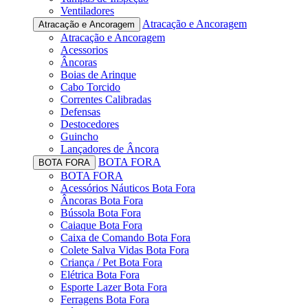
Ventiladores
Atracação e Ancoragem
Atracação e Ancoragem
Atracação e Ancoragem
Acessorios
Âncoras
Boias de Arinque
Cabo Torcido
Correntes Calibradas
Defensas
Destocedores
Guincho
Lançadores de Âncora
BOTA FORA
BOTA FORA
BOTA FORA
Acessórios Náuticos Bota Fora
Âncoras Bota Fora
Bússola Bota Fora
Caiaque Bota Fora
Caixa de Comando Bota Fora
Colete Salva Vidas Bota Fora
Criança / Pet Bota Fora
Elétrica Bota Fora
Esporte Lazer Bota Fora
Ferragens Bota Fora