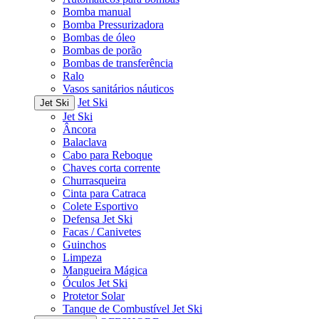
Bomba manual
Bomba Pressurizadora
Bombas de óleo
Bombas de porão
Bombas de transferência
Ralo
Vasos sanitários náuticos
Jet Ski
Jet Ski
Jet Ski
Âncora
Balaclava
Cabo para Reboque
Chaves corta corrente
Churrasqueira
Cinta para Catraca
Colete Esportivo
Defensa Jet Ski
Facas / Canivetes
Guinchos
Limpeza
Mangueira Mágica
Óculos Jet Ski
Protetor Solar
Tanque de Combustível Jet Ski