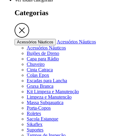
Categorias
Acessórios Náuticos
Acessórios Náuticos
Acessórios Náuticos
Bujões de Dreno
Capa para Rádio
Chuveiro
Cinta Catraca
Colas Epox
Escadas para Lancha
Graxa Branca
Kit Limpeza e Manutenção
Limpeza e Manutenção
Massa Subqauatica
Porta-Copos
Roletes
Sacola Estanque
Sikaflex
Suportes
Tampas de Inspeção