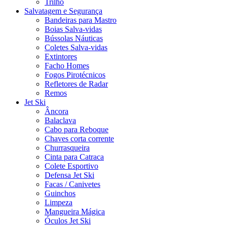
Trilho
Salvatagem e Segurança
Bandeiras para Mastro
Boias Salva-vidas
Bússolas Náuticas
Coletes Salva-vidas
Extintores
Facho Homes
Fogos Pirotécnicos
Refletores de Radar
Remos
Jet Ski
Âncora
Balaclava
Cabo para Reboque
Chaves corta corrente
Churrasqueira
Cinta para Catraca
Colete Esportivo
Defensa Jet Ski
Facas / Canivetes
Guinchos
Limpeza
Mangueira Mágica
Óculos Jet Ski