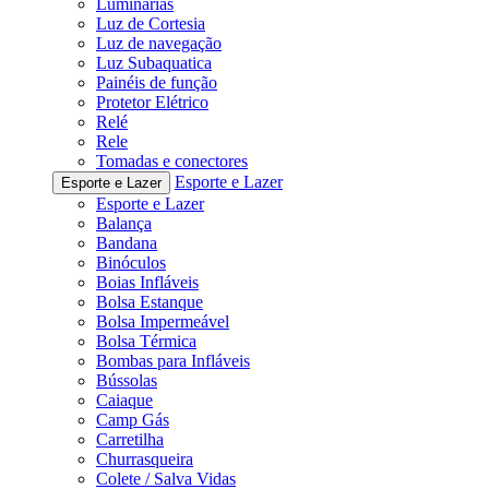
Luminárias
Luz de Cortesia
Luz de navegação
Luz Subaquatica
Painéis de função
Protetor Elétrico
Relé
Rele
Tomadas e conectores
Esporte e Lazer
Esporte e Lazer
Esporte e Lazer
Balança
Bandana
Binóculos
Boias Infláveis
Bolsa Estanque
Bolsa Impermeável
Bolsa Térmica
Bombas para Infláveis
Bússolas
Caiaque
Camp Gás
Carretilha
Churrasqueira
Colete / Salva Vidas