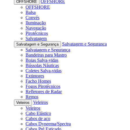
OFFSHORE
OFFSHORE
OFFSHORE
Balsa
Convés
Iluminação
Navegação
Pirotécnicos
Salvatagem
Salvatagem e Segurança
Salvatagem e Segurança
Salvatagem e Segurança
Bandeiras para Mastro
Boias Salva-vidas
Bússolas Náuticas
Coletes Salva-vidas
Extintores
Facho Homes
Fogos Pirotécnicos
Refletores de Radar
Remos
Veleiros
Veleiros
Veleiros
Cabo Elástico
Cabos de aço
Cabos Dyneema/Spectra
Cabos Pré Esticado