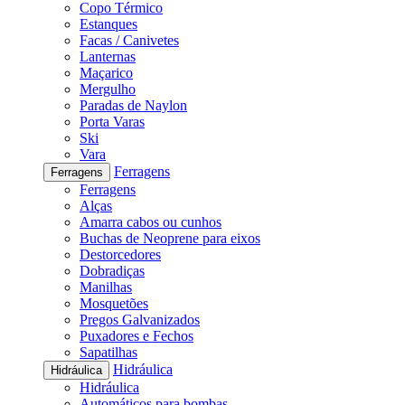
Copo Térmico
Estanques
Facas / Canivetes
Lanternas
Maçarico
Mergulho
Paradas de Naylon
Porta Varas
Ski
Vara
Ferragens
Ferragens
Ferragens
Alças
Amarra cabos ou cunhos
Buchas de Neoprene para eixos
Destorcedores
Dobradiças
Manilhas
Mosquetões
Pregos Galvanizados
Puxadores e Fechos
Sapatilhas
Hidráulica
Hidráulica
Hidráulica
Automáticos para bombas