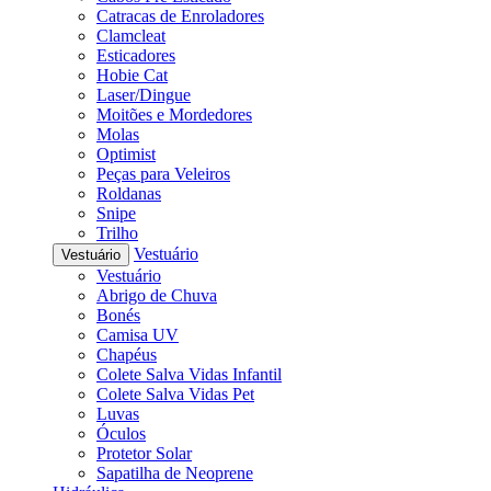
Catracas de Enroladores
Clamcleat
Esticadores
Hobie Cat
Laser/Dingue
Moitões e Mordedores
Molas
Optimist
Peças para Veleiros
Roldanas
Snipe
Trilho
Vestuário
Vestuário
Vestuário
Abrigo de Chuva
Bonés
Camisa UV
Chapéus
Colete Salva Vidas Infantil
Colete Salva Vidas Pet
Luvas
Óculos
Protetor Solar
Sapatilha de Neoprene