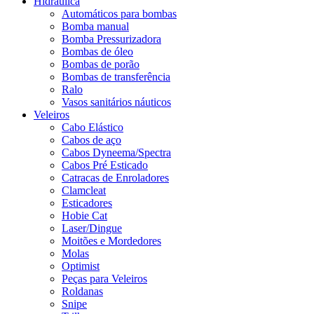
Hidráulica
Automáticos para bombas
Bomba manual
Bomba Pressurizadora
Bombas de óleo
Bombas de porão
Bombas de transferência
Ralo
Vasos sanitários náuticos
Veleiros
Cabo Elástico
Cabos de aço
Cabos Dyneema/Spectra
Cabos Pré Esticado
Catracas de Enroladores
Clamcleat
Esticadores
Hobie Cat
Laser/Dingue
Moitões e Mordedores
Molas
Optimist
Peças para Veleiros
Roldanas
Snipe