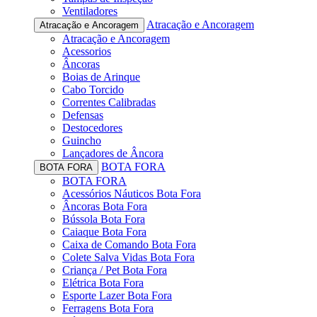
Ventiladores
Atracação e Ancoragem
Atracação e Ancoragem
Atracação e Ancoragem
Acessorios
Âncoras
Boias de Arinque
Cabo Torcido
Correntes Calibradas
Defensas
Destocedores
Guincho
Lançadores de Âncora
BOTA FORA
BOTA FORA
BOTA FORA
Acessórios Náuticos Bota Fora
Âncoras Bota Fora
Bússola Bota Fora
Caiaque Bota Fora
Caixa de Comando Bota Fora
Colete Salva Vidas Bota Fora
Criança / Pet Bota Fora
Elétrica Bota Fora
Esporte Lazer Bota Fora
Ferragens Bota Fora