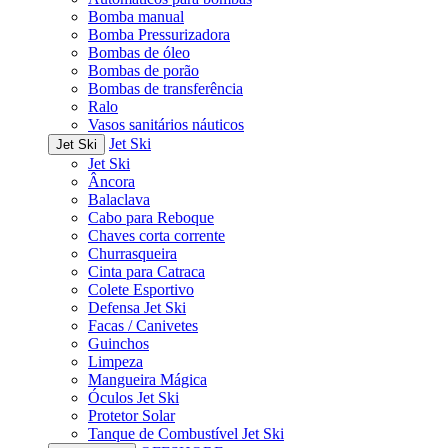
Bomba manual
Bomba Pressurizadora
Bombas de óleo
Bombas de porão
Bombas de transferência
Ralo
Vasos sanitários náuticos
Jet Ski
Jet Ski
Jet Ski
Âncora
Balaclava
Cabo para Reboque
Chaves corta corrente
Churrasqueira
Cinta para Catraca
Colete Esportivo
Defensa Jet Ski
Facas / Canivetes
Guinchos
Limpeza
Mangueira Mágica
Óculos Jet Ski
Protetor Solar
Tanque de Combustível Jet Ski