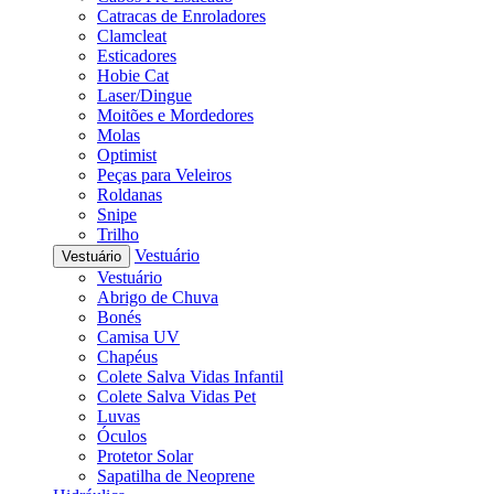
Catracas de Enroladores
Clamcleat
Esticadores
Hobie Cat
Laser/Dingue
Moitões e Mordedores
Molas
Optimist
Peças para Veleiros
Roldanas
Snipe
Trilho
Vestuário
Vestuário
Vestuário
Abrigo de Chuva
Bonés
Camisa UV
Chapéus
Colete Salva Vidas Infantil
Colete Salva Vidas Pet
Luvas
Óculos
Protetor Solar
Sapatilha de Neoprene