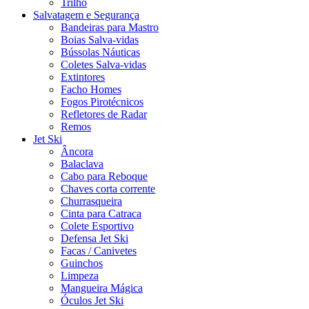
Trilho
Salvatagem e Segurança
Bandeiras para Mastro
Boias Salva-vidas
Bússolas Náuticas
Coletes Salva-vidas
Extintores
Facho Homes
Fogos Pirotécnicos
Refletores de Radar
Remos
Jet Ski
Âncora
Balaclava
Cabo para Reboque
Chaves corta corrente
Churrasqueira
Cinta para Catraca
Colete Esportivo
Defensa Jet Ski
Facas / Canivetes
Guinchos
Limpeza
Mangueira Mágica
Óculos Jet Ski