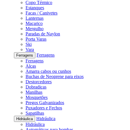
Copo Térmico
Estanques
Facas / Canivetes
Lanternas
Maçarico
Mergulho
Paradas de Naylon
Porta Varas
Ski
Vara
Ferragens
Ferragens
Ferragens
Alças
Amarra cabos ou cunhos
Buchas de Neoprene para eixos
Destorcedores
Dobradiças
Manilhas
Mosquetões
Pregos Galvanizados
Puxadores e Fechos
Sapatilhas
Hidráulica
Hidráulica
Hidráulica
Automáticos para bombas