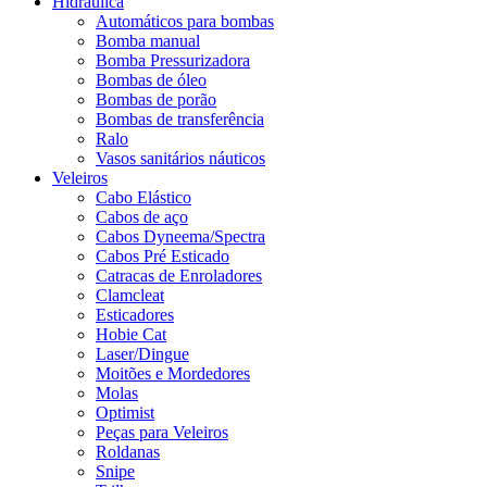
Hidráulica
Automáticos para bombas
Bomba manual
Bomba Pressurizadora
Bombas de óleo
Bombas de porão
Bombas de transferência
Ralo
Vasos sanitários náuticos
Veleiros
Cabo Elástico
Cabos de aço
Cabos Dyneema/Spectra
Cabos Pré Esticado
Catracas de Enroladores
Clamcleat
Esticadores
Hobie Cat
Laser/Dingue
Moitões e Mordedores
Molas
Optimist
Peças para Veleiros
Roldanas
Snipe