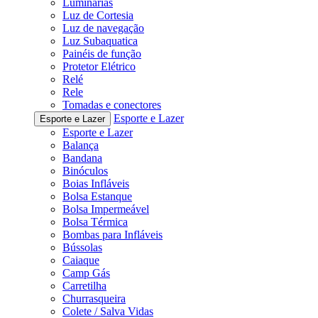
Luminárias
Luz de Cortesia
Luz de navegação
Luz Subaquatica
Painéis de função
Protetor Elétrico
Relé
Rele
Tomadas e conectores
Esporte e Lazer
Esporte e Lazer
Esporte e Lazer
Balança
Bandana
Binóculos
Boias Infláveis
Bolsa Estanque
Bolsa Impermeável
Bolsa Térmica
Bombas para Infláveis
Bússolas
Caiaque
Camp Gás
Carretilha
Churrasqueira
Colete / Salva Vidas