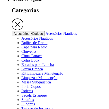
Categorias
Acessórios Náuticos
Acessórios Náuticos
Acessórios Náuticos
Bujões de Dreno
Capa para Rádio
Chuveiro
Cinta Catraca
Colas Epox
Escadas para Lancha
Graxa Branca
Kit Limpeza e Manutenção
Limpeza e Manutenção
Massa Subqauatica
Porta-Copos
Roletes
Sacola Estanque
Sikaflex
Suportes
Tampas de Inspeção