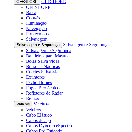
OFFSHORE
OFFSHORE
OFFSHORE
Balsa
Convés
Iluminação
Navegação
Pirotécnicos
Salvatagem
Salvatagem e Segurança
Salvatagem e Segurança
Salvatagem e Segurança
Bandeiras para Mastro
Boias Salva-vidas
Bússolas Náuticas
Coletes Salva-vidas
Extintores
Facho Homes
Fogos Pirotécnicos
Refletores de Radar
Remos
Veleiros
Veleiros
Veleiros
Cabo Elástico
Cabos de aço
Cabos Dyneema/Spectra
Cabos Pré Esticado