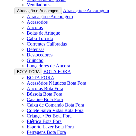
Ventiladores
Atracação e Ancoragem
Atracação e Ancoragem
Atracação e Ancoragem
Acessorios
Âncoras
Boias de Arinque
Cabo Torcido
Correntes Calibradas
Defensas
Destocedores
Guincho
Lançadores de Âncora
BOTA FORA
BOTA FORA
BOTA FORA
Acessórios Náuticos Bota Fora
Âncoras Bota Fora
Bússola Bota Fora
Caiaque Bota Fora
Caixa de Comando Bota Fora
Colete Salva Vidas Bota Fora
Criança / Pet Bota Fora
Elétrica Bota Fora
Esporte Lazer Bota Fora
Ferragens Bota Fora