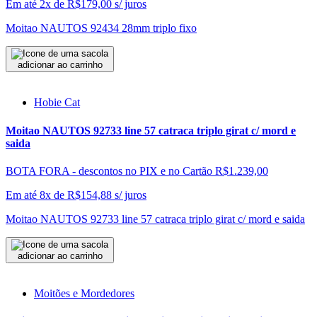
Em até 2x de
R$
179,00
s/ juros
Moitao NAUTOS 92434 28mm triplo fixo
adicionar ao carrinho
Hobie Cat
Moitao NAUTOS 92733 line 57 catraca triplo girat c/ mord e
saida
BOTA FORA - descontos no PIX e no Cartão
R$1.239,00
Em até 8x de
R$
154,88
s/ juros
Moitao NAUTOS 92733 line 57 catraca triplo girat c/ mord e saida
adicionar ao carrinho
Moitões e Mordedores