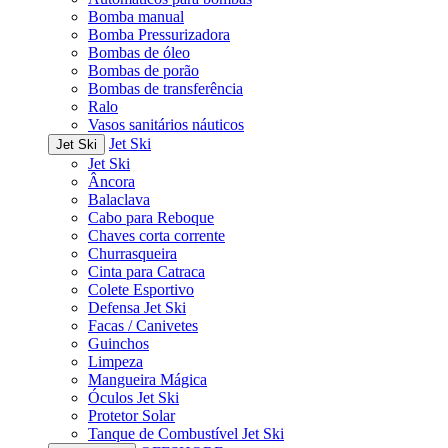
Bomba manual
Bomba Pressurizadora
Bombas de óleo
Bombas de porão
Bombas de transferência
Ralo
Vasos sanitários náuticos
Jet Ski
Jet Ski
Jet Ski
Âncora
Balaclava
Cabo para Reboque
Chaves corta corrente
Churrasqueira
Cinta para Catraca
Colete Esportivo
Defensa Jet Ski
Facas / Canivetes
Guinchos
Limpeza
Mangueira Mágica
Óculos Jet Ski
Protetor Solar
Tanque de Combustível Jet Ski