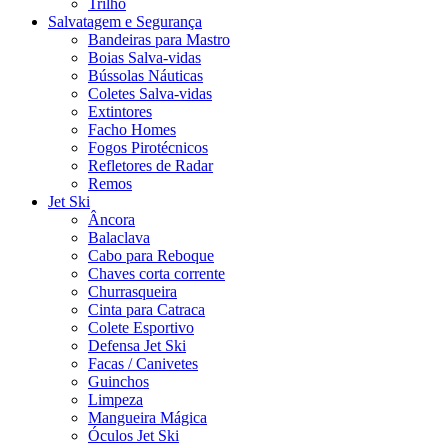
Trilho
Salvatagem e Segurança
Bandeiras para Mastro
Boias Salva-vidas
Bússolas Náuticas
Coletes Salva-vidas
Extintores
Facho Homes
Fogos Pirotécnicos
Refletores de Radar
Remos
Jet Ski
Âncora
Balaclava
Cabo para Reboque
Chaves corta corrente
Churrasqueira
Cinta para Catraca
Colete Esportivo
Defensa Jet Ski
Facas / Canivetes
Guinchos
Limpeza
Mangueira Mágica
Óculos Jet Ski