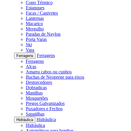
Copo Térmico
Estanques
Facas / Canivetes
Lanternas
Maçarico
Mergulho
Paradas de Naylon
Porta Varas
Ski
Vara
Ferragens
Ferragens
Ferragens
Alças
Amarra cabos ou cunhos
Buchas de Neoprene para eixos
Destorcedores
Dobradiças
Manilhas
Mosquetões
Pregos Galvanizados
Puxadores e Fechos
Sapatilhas
Hidráulica
Hidráulica
Hidráulica
Automáticos para bombas