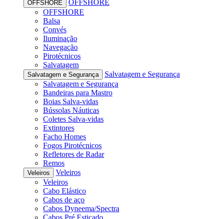
OFFSHORE
OFFSHORE
OFFSHORE
Balsa
Convés
Iluminação
Navegação
Pirotécnicos
Salvatagem
Salvatagem e Segurança
Salvatagem e Segurança
Salvatagem e Segurança
Bandeiras para Mastro
Boias Salva-vidas
Bússolas Náuticas
Coletes Salva-vidas
Extintores
Facho Homes
Fogos Pirotécnicos
Refletores de Radar
Remos
Veleiros
Veleiros
Veleiros
Cabo Elástico
Cabos de aço
Cabos Dyneema/Spectra
Cabos Pré Esticado