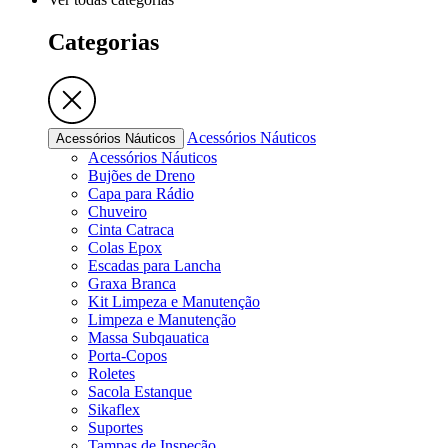
Categorias
Acessórios Náuticos
Acessórios Náuticos
Acessórios Náuticos
Bujões de Dreno
Capa para Rádio
Chuveiro
Cinta Catraca
Colas Epox
Escadas para Lancha
Graxa Branca
Kit Limpeza e Manutenção
Limpeza e Manutenção
Massa Subqauatica
Porta-Copos
Roletes
Sacola Estanque
Sikaflex
Suportes
Tampas de Inspeção