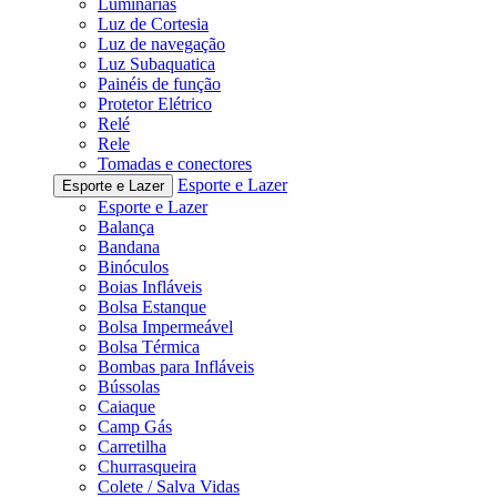
Luminárias
Luz de Cortesia
Luz de navegação
Luz Subaquatica
Painéis de função
Protetor Elétrico
Relé
Rele
Tomadas e conectores
Esporte e Lazer
Esporte e Lazer
Esporte e Lazer
Balança
Bandana
Binóculos
Boias Infláveis
Bolsa Estanque
Bolsa Impermeável
Bolsa Térmica
Bombas para Infláveis
Bússolas
Caiaque
Camp Gás
Carretilha
Churrasqueira
Colete / Salva Vidas