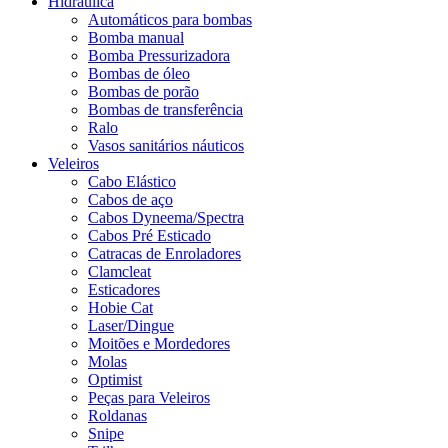
Hidráulica
Automáticos para bombas
Bomba manual
Bomba Pressurizadora
Bombas de óleo
Bombas de porão
Bombas de transferência
Ralo
Vasos sanitários náuticos
Veleiros
Cabo Elástico
Cabos de aço
Cabos Dyneema/Spectra
Cabos Pré Esticado
Catracas de Enroladores
Clamcleat
Esticadores
Hobie Cat
Laser/Dingue
Moitões e Mordedores
Molas
Optimist
Peças para Veleiros
Roldanas
Snipe