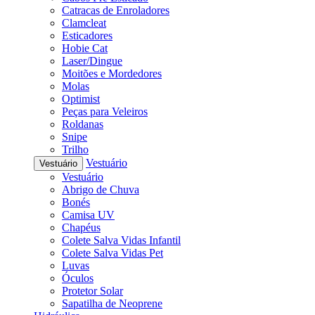
Catracas de Enroladores
Clamcleat
Esticadores
Hobie Cat
Laser/Dingue
Moitões e Mordedores
Molas
Optimist
Peças para Veleiros
Roldanas
Snipe
Trilho
Vestuário
Vestuário
Vestuário
Abrigo de Chuva
Bonés
Camisa UV
Chapéus
Colete Salva Vidas Infantil
Colete Salva Vidas Pet
Luvas
Óculos
Protetor Solar
Sapatilha de Neoprene