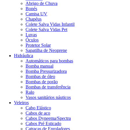
Abrigo de Chuva
Bonés
Camisa UV
Chapéus
Colete Salva Vidas Infantil
Colete Salva Vidas Pet
Luvas
Óculos
Protetor Solar
Sapatilha de Neoprene
Hidráulica
Automáticos para bombas
Bomba manual
Bomba Pressurizadora
Bombas de óleo
Bombas de porão
Bombas de transferência
Ralo
Vasos sanitários náuticos
Veleiros
Cabo Elástico
Cabos de aço
Cabos Dyneema/Spectra
Cabos Pré Esticado
Catracas de Enroladores