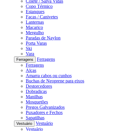
Colete / Salva Vidas
Copo Térmico
Estanques
Facas / Canivetes
Lanternas
Maçarico
Mergulho
Paradas de Naylon
Porta Varas
Ski
Vara
Ferragens
Ferragens
Ferragens
Alças
Amarra cabos ou cunhos
Buchas de Neoprene para eixos
Destorcedores
Dobradiças
Manilhas
Mosquetões
Pregos Galvanizados
Puxadores e Fechos
Sapatilhas
Vestuário
Vestuário
Vestuário