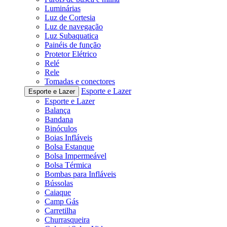
Luminárias
Luz de Cortesia
Luz de navegação
Luz Subaquatica
Painéis de função
Protetor Elétrico
Relé
Rele
Tomadas e conectores
Esporte e Lazer
Esporte e Lazer
Esporte e Lazer
Balança
Bandana
Binóculos
Boias Infláveis
Bolsa Estanque
Bolsa Impermeável
Bolsa Térmica
Bombas para Infláveis
Bússolas
Caiaque
Camp Gás
Carretilha
Churrasqueira