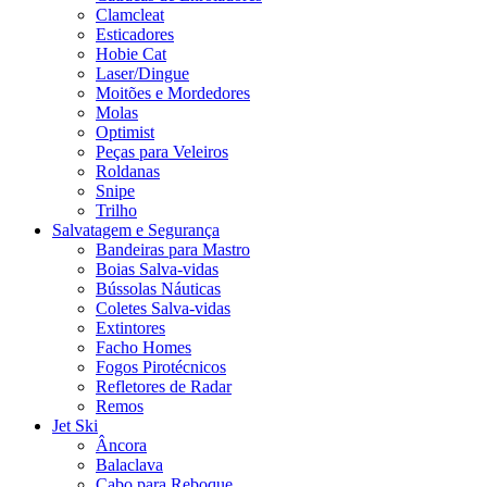
Clamcleat
Esticadores
Hobie Cat
Laser/Dingue
Moitões e Mordedores
Molas
Optimist
Peças para Veleiros
Roldanas
Snipe
Trilho
Salvatagem e Segurança
Bandeiras para Mastro
Boias Salva-vidas
Bússolas Náuticas
Coletes Salva-vidas
Extintores
Facho Homes
Fogos Pirotécnicos
Refletores de Radar
Remos
Jet Ski
Âncora
Balaclava
Cabo para Reboque