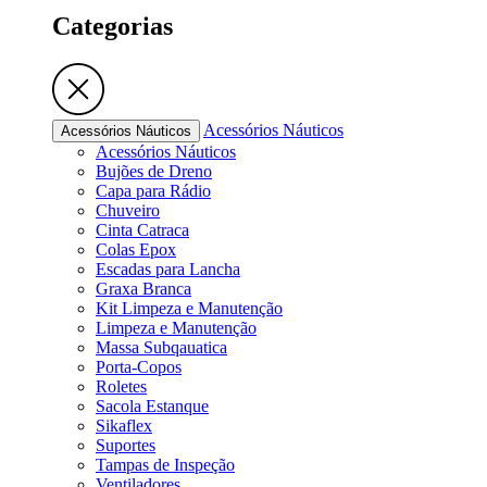
Categorias
Acessórios Náuticos
Acessórios Náuticos
Acessórios Náuticos
Bujões de Dreno
Capa para Rádio
Chuveiro
Cinta Catraca
Colas Epox
Escadas para Lancha
Graxa Branca
Kit Limpeza e Manutenção
Limpeza e Manutenção
Massa Subqauatica
Porta-Copos
Roletes
Sacola Estanque
Sikaflex
Suportes
Tampas de Inspeção
Ventiladores