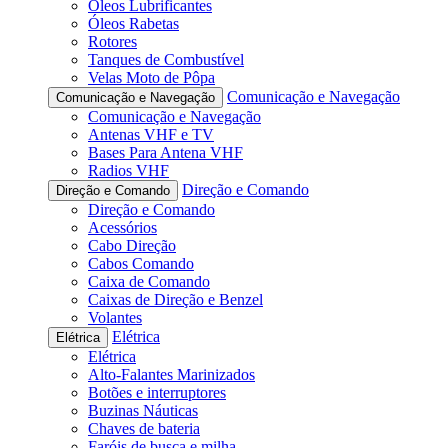
Óleos Lubrificantes
Óleos Rabetas
Rotores
Tanques de Combustível
Velas Moto de Pôpa
Comunicação e Navegação
Comunicação e Navegação
Comunicação e Navegação
Antenas VHF e TV
Bases Para Antena VHF
Radios VHF
Direção e Comando
Direção e Comando
Direção e Comando
Acessórios
Cabo Direção
Cabos Comando
Caixa de Comando
Caixas de Direção e Benzel
Volantes
Elétrica
Elétrica
Elétrica
Alto-Falantes Marinizados
Botões e interruptores
Buzinas Náuticas
Chaves de bateria
Faróis de busca e milha