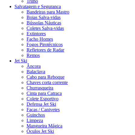
Trilho
Salvatagem e Segurança
Bandeiras para Mastro
Boias Salva-vidas
Bússolas Náuticas
Coletes Salva-vidas
Extintores
Facho Homes
Fogos Pirotécnicos
Refletores de Radar
Remos
Jet Ski
Âncora
Balaclava
Cabo para Reboque
Chaves corta corrente
Churrasqueira
Cinta para Catraca
Colete Esportivo
Defensa Jet Ski
Facas / Canivetes
Guinchos
Limpeza
Mangueira Mágica
Óculos Jet Ski