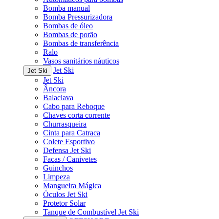
Bomba manual
Bomba Pressurizadora
Bombas de óleo
Bombas de porão
Bombas de transferência
Ralo
Vasos sanitários náuticos
Jet Ski
Jet Ski
Jet Ski
Âncora
Balaclava
Cabo para Reboque
Chaves corta corrente
Churrasqueira
Cinta para Catraca
Colete Esportivo
Defensa Jet Ski
Facas / Canivetes
Guinchos
Limpeza
Mangueira Mágica
Óculos Jet Ski
Protetor Solar
Tanque de Combustível Jet Ski