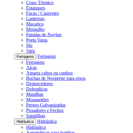
Copo Térmico
Estanques
Facas / Canivetes
Lanternas
Maçarico
Mergulho
Paradas de Naylon
Porta Varas
Ski
Vara
Ferragens
Ferragens
Ferragens
Alças
Amarra cabos ou cunhos
Buchas de Neoprene para eixos
Destorcedores
Dobradiças
Manilhas
Mosquetões
Pregos Galvanizados
Puxadores e Fechos
Sapatilhas
Hidráulica
Hidráulica
Hidráulica
Automáticos para bombas