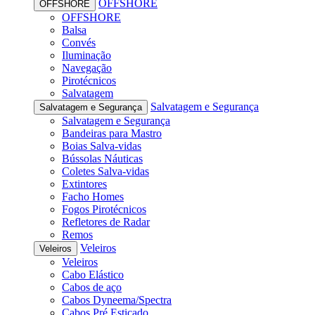
OFFSHORE
OFFSHORE
OFFSHORE
Balsa
Convés
Iluminação
Navegação
Pirotécnicos
Salvatagem
Salvatagem e Segurança
Salvatagem e Segurança
Salvatagem e Segurança
Bandeiras para Mastro
Boias Salva-vidas
Bússolas Náuticas
Coletes Salva-vidas
Extintores
Facho Homes
Fogos Pirotécnicos
Refletores de Radar
Remos
Veleiros
Veleiros
Veleiros
Cabo Elástico
Cabos de aço
Cabos Dyneema/Spectra
Cabos Pré Esticado