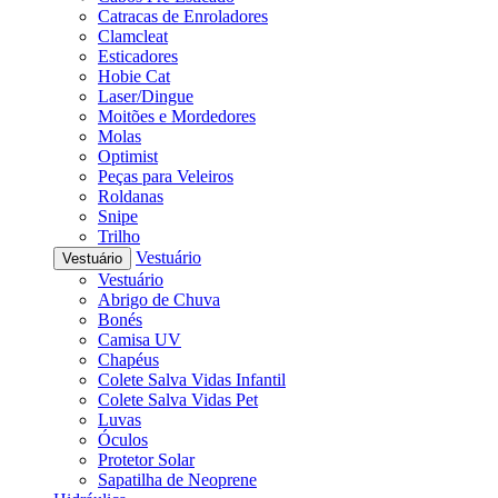
Catracas de Enroladores
Clamcleat
Esticadores
Hobie Cat
Laser/Dingue
Moitões e Mordedores
Molas
Optimist
Peças para Veleiros
Roldanas
Snipe
Trilho
Vestuário
Vestuário
Vestuário
Abrigo de Chuva
Bonés
Camisa UV
Chapéus
Colete Salva Vidas Infantil
Colete Salva Vidas Pet
Luvas
Óculos
Protetor Solar
Sapatilha de Neoprene