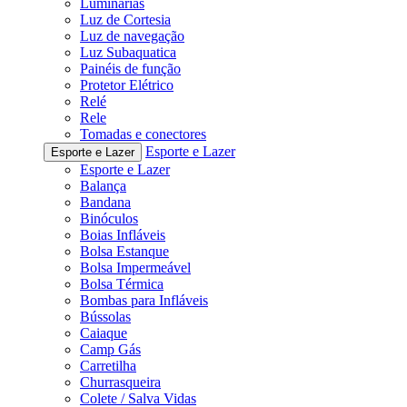
Luminárias
Luz de Cortesia
Luz de navegação
Luz Subaquatica
Painéis de função
Protetor Elétrico
Relé
Rele
Tomadas e conectores
Esporte e Lazer
Esporte e Lazer
Esporte e Lazer
Balança
Bandana
Binóculos
Boias Infláveis
Bolsa Estanque
Bolsa Impermeável
Bolsa Térmica
Bombas para Infláveis
Bússolas
Caiaque
Camp Gás
Carretilha
Churrasqueira
Colete / Salva Vidas