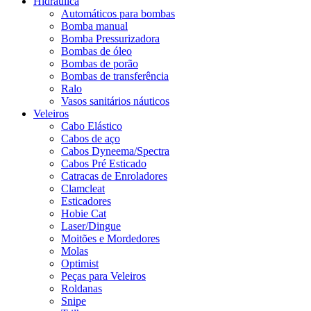
Hidráulica
Automáticos para bombas
Bomba manual
Bomba Pressurizadora
Bombas de óleo
Bombas de porão
Bombas de transferência
Ralo
Vasos sanitários náuticos
Veleiros
Cabo Elástico
Cabos de aço
Cabos Dyneema/Spectra
Cabos Pré Esticado
Catracas de Enroladores
Clamcleat
Esticadores
Hobie Cat
Laser/Dingue
Moitões e Mordedores
Molas
Optimist
Peças para Veleiros
Roldanas
Snipe