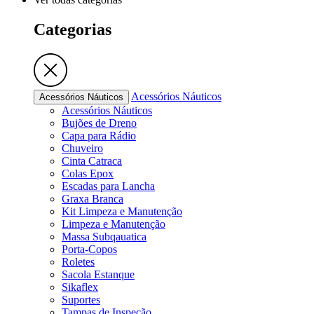
Categorias
Acessórios Náuticos
Acessórios Náuticos
Acessórios Náuticos
Bujões de Dreno
Capa para Rádio
Chuveiro
Cinta Catraca
Colas Epox
Escadas para Lancha
Graxa Branca
Kit Limpeza e Manutenção
Limpeza e Manutenção
Massa Subqauatica
Porta-Copos
Roletes
Sacola Estanque
Sikaflex
Suportes
Tampas de Inspeção