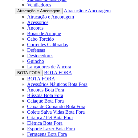
Ventiladores
Atracação e Ancoragem
Atracação e Ancoragem
Atracação e Ancoragem
Acessorios
Âncoras
Boias de Arinque
Cabo Torcido
Correntes Calibradas
Defensas
Destocedores
Guincho
Lançadores de Âncora
BOTA FORA
BOTA FORA
BOTA FORA
Acessórios Náuticos Bota Fora
Âncoras Bota Fora
Bússola Bota Fora
Caiaque Bota Fora
Caixa de Comando Bota Fora
Colete Salva Vidas Bota Fora
Criança / Pet Bota Fora
Elétrica Bota Fora
Esporte Lazer Bota Fora
Ferragens Bota Fora