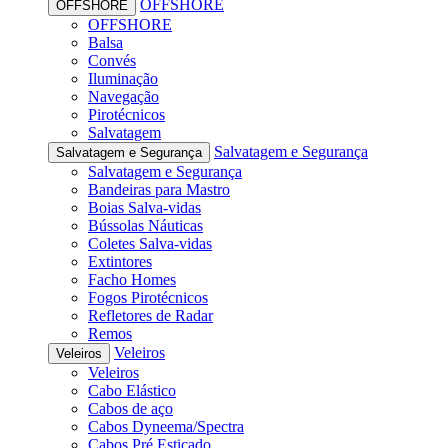
OFFSHORE
OFFSHORE
OFFSHORE
Balsa
Convés
Iluminação
Navegação
Pirotécnicos
Salvatagem
Salvatagem e Segurança
Salvatagem e Segurança
Salvatagem e Segurança
Bandeiras para Mastro
Boias Salva-vidas
Bússolas Náuticas
Coletes Salva-vidas
Extintores
Facho Homes
Fogos Pirotécnicos
Refletores de Radar
Remos
Veleiros
Veleiros
Veleiros
Cabo Elástico
Cabos de aço
Cabos Dyneema/Spectra
Cabos Pré Esticado