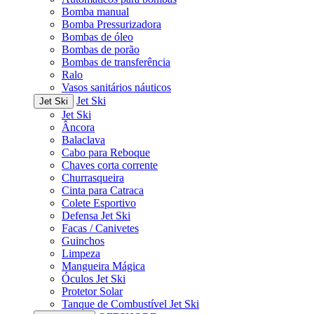
Bomba manual
Bomba Pressurizadora
Bombas de óleo
Bombas de porão
Bombas de transferência
Ralo
Vasos sanitários náuticos
Jet Ski
Jet Ski
Jet Ski
Âncora
Balaclava
Cabo para Reboque
Chaves corta corrente
Churrasqueira
Cinta para Catraca
Colete Esportivo
Defensa Jet Ski
Facas / Canivetes
Guinchos
Limpeza
Mangueira Mágica
Óculos Jet Ski
Protetor Solar
Tanque de Combustível Jet Ski