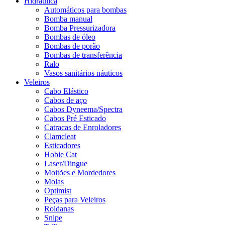
Hidráulica
Automáticos para bombas
Bomba manual
Bomba Pressurizadora
Bombas de óleo
Bombas de porão
Bombas de transferência
Ralo
Vasos sanitários náuticos
Veleiros
Cabo Elástico
Cabos de aço
Cabos Dyneema/Spectra
Cabos Pré Esticado
Catracas de Enroladores
Clamcleat
Esticadores
Hobie Cat
Laser/Dingue
Moitões e Mordedores
Molas
Optimist
Peças para Veleiros
Roldanas
Snipe