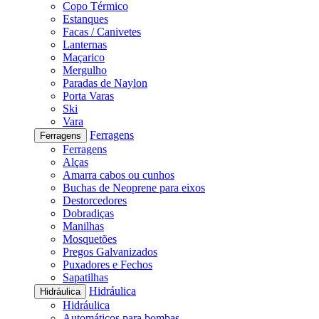
Copo Térmico
Estanques
Facas / Canivetes
Lanternas
Maçarico
Mergulho
Paradas de Naylon
Porta Varas
Ski
Vara
Ferragens
Ferragens
Ferragens
Alças
Amarra cabos ou cunhos
Buchas de Neoprene para eixos
Destorcedores
Dobradiças
Manilhas
Mosquetões
Pregos Galvanizados
Puxadores e Fechos
Sapatilhas
Hidráulica
Hidráulica
Hidráulica
Automáticos para bombas