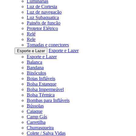
Luminárias
Luz de Cortesia
Luz de navegação
Luz Subaquatica
Painéis de função
Protetor Elétrico
Relé
Rele
Tomadas e conectores
Esporte e Lazer
Esporte e Lazer
Esporte e Lazer
Balança
Bandana
Binóculos
Boias Infláveis
Bolsa Estanque
Bolsa Impermeável
Bolsa Térmica
Bombas para Infláveis
Bússolas
Caiaque
Camp Gás
Carretilha
Churrasqueira
Colete / Salva Vidas