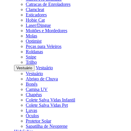
Catracas de Enroladores
Clamcleat
Esticadores
Hobie Cat
Laser/Dingue
Moitões e Mordedores
Molas
Optimist
Peças para Veleiros
Roldanas
Snipe
Trilho
Vestuário
Vestuário
Vestuário
Abrigo de Chuva
Bonés
Camisa UV
Chapéus
Colete Salva Vidas Infantil
Colete Salva Vidas Pet
Luvas
Óculos
Protetor Solar
Sapatilha de Neoprene