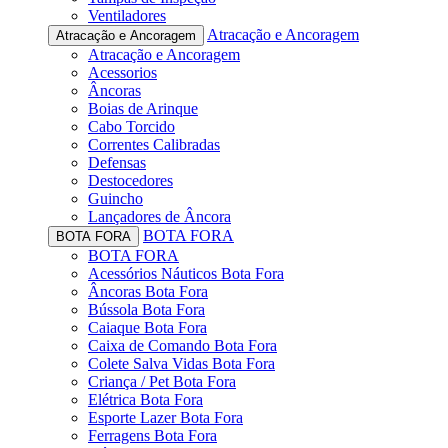
Ventiladores
Atracação e Ancoragem
Atracação e Ancoragem
Atracação e Ancoragem
Acessorios
Âncoras
Boias de Arinque
Cabo Torcido
Correntes Calibradas
Defensas
Destocedores
Guincho
Lançadores de Âncora
BOTA FORA
BOTA FORA
BOTA FORA
Acessórios Náuticos Bota Fora
Âncoras Bota Fora
Bússola Bota Fora
Caiaque Bota Fora
Caixa de Comando Bota Fora
Colete Salva Vidas Bota Fora
Criança / Pet Bota Fora
Elétrica Bota Fora
Esporte Lazer Bota Fora
Ferragens Bota Fora