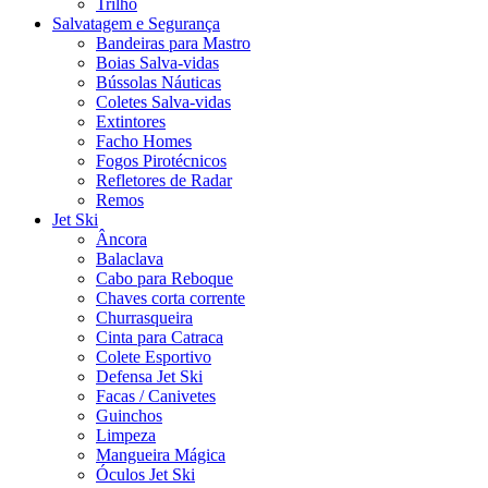
Trilho
Salvatagem e Segurança
Bandeiras para Mastro
Boias Salva-vidas
Bússolas Náuticas
Coletes Salva-vidas
Extintores
Facho Homes
Fogos Pirotécnicos
Refletores de Radar
Remos
Jet Ski
Âncora
Balaclava
Cabo para Reboque
Chaves corta corrente
Churrasqueira
Cinta para Catraca
Colete Esportivo
Defensa Jet Ski
Facas / Canivetes
Guinchos
Limpeza
Mangueira Mágica
Óculos Jet Ski