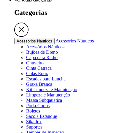
Categorias
Acessórios Náuticos
Acessórios Náuticos
Acessórios Náuticos
Bujões de Dreno
Capa para Rádio
Chuveiro
Cinta Catraca
Colas Epox
Escadas para Lancha
Graxa Branca
Kit Limpeza e Manutenção
Limpeza e Manutenção
Massa Subqauatica
Porta-Copos
Roletes
Sacola Estanque
Sikaflex
Suportes
Tampas de Inspeção