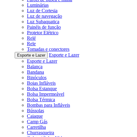
Luminárias
Luz de Cortesia
Luz de navegação
Luz Subaquatica
Painéis de função
Protetor Elétrico
Relé
Rele
Tomadas e conectores
Esporte e Lazer
Esporte e Lazer
Esporte e Lazer
Balança
Bandana
Binóculos
Boias Infláveis
Bolsa Estanque
Bolsa Impermeável
Bolsa Térmica
Bombas para Infláveis
Bússolas
Caiaque
Camp Gás
Carretilha
Churrasqueira