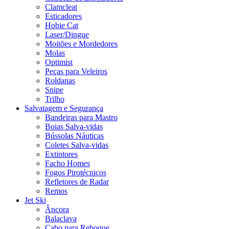
Clamcleat
Esticadores
Hobie Cat
Laser/Dingue
Moitões e Mordedores
Molas
Optimist
Peças para Veleiros
Roldanas
Snipe
Trilho
Salvatagem e Segurança
Bandeiras para Mastro
Boias Salva-vidas
Bússolas Náuticas
Coletes Salva-vidas
Extintores
Facho Homes
Fogos Pirotécnicos
Refletores de Radar
Remos
Jet Ski
Âncora
Balaclava
Cabo para Reboque