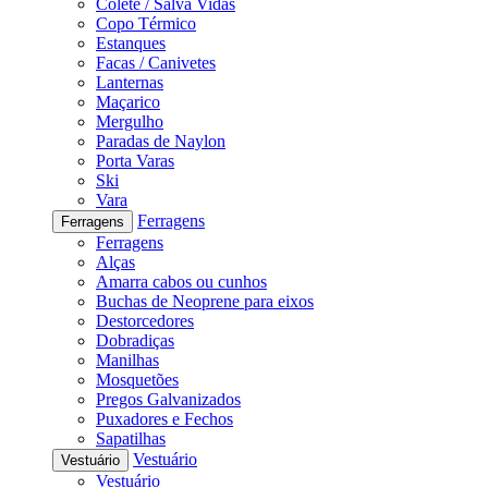
Colete / Salva Vidas
Copo Térmico
Estanques
Facas / Canivetes
Lanternas
Maçarico
Mergulho
Paradas de Naylon
Porta Varas
Ski
Vara
Ferragens
Ferragens
Ferragens
Alças
Amarra cabos ou cunhos
Buchas de Neoprene para eixos
Destorcedores
Dobradiças
Manilhas
Mosquetões
Pregos Galvanizados
Puxadores e Fechos
Sapatilhas
Vestuário
Vestuário
Vestuário