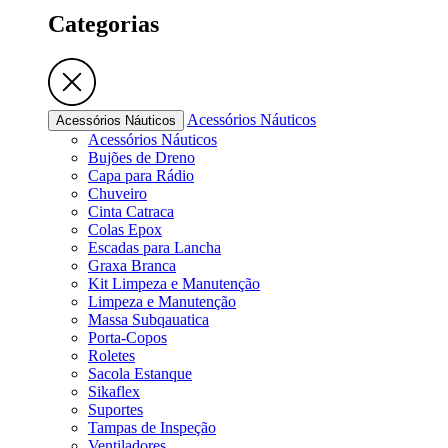
Categorias
Acessórios Náuticos
Acessórios Náuticos
Acessórios Náuticos
Bujões de Dreno
Capa para Rádio
Chuveiro
Cinta Catraca
Colas Epox
Escadas para Lancha
Graxa Branca
Kit Limpeza e Manutenção
Limpeza e Manutenção
Massa Subqauatica
Porta-Copos
Roletes
Sacola Estanque
Sikaflex
Suportes
Tampas de Inspeção
Ventiladores