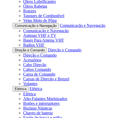
Óleos Lubrificantes
Óleos Rabetas
Rotores
Tanques de Combustível
Velas Moto de Pôpa
Comunicação e Navegação
Comunicação e Navegação
Comunicação e Navegação
Antenas VHF e TV
Bases Para Antena VHF
Radios VHF
Direção e Comando
Direção e Comando
Direção e Comando
Acessórios
Cabo Direção
Cabos Comando
Caixa de Comando
Caixas de Direção e Benzel
Volantes
Elétrica
Elétrica
Elétrica
Alto-Falantes Marinizados
Botões e interruptores
Buzinas Náuticas
Chaves de bateria
Faróis de busca e milha