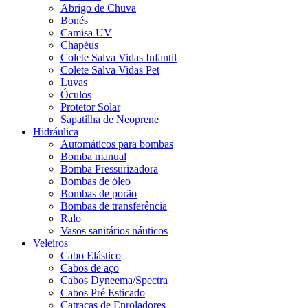
Abrigo de Chuva
Bonés
Camisa UV
Chapéus
Colete Salva Vidas Infantil
Colete Salva Vidas Pet
Luvas
Óculos
Protetor Solar
Sapatilha de Neoprene
Hidráulica
Automáticos para bombas
Bomba manual
Bomba Pressurizadora
Bombas de óleo
Bombas de porão
Bombas de transferência
Ralo
Vasos sanitários náuticos
Veleiros
Cabo Elástico
Cabos de aço
Cabos Dyneema/Spectra
Cabos Pré Esticado
Catracas de Enroladores