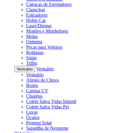
Catracas de Enroladores
Clamcleat
Esticadores
Hobie Cat
Laser/Dingue
Moitões e Mordedores
Molas
Optimist
Peças para Veleiros
Roldanas
Snipe
Trilho
Vestuário
Vestuário
Vestuário
Abrigo de Chuva
Bonés
Camisa UV
Chapéus
Colete Salva Vidas Infantil
Colete Salva Vidas Pet
Luvas
Óculos
Protetor Solar
Sapatilha de Neoprene