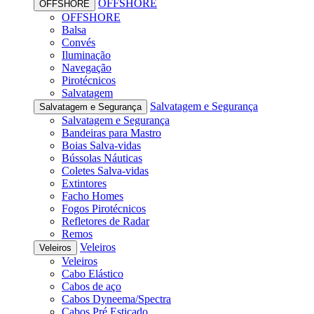
OFFSHORE
OFFSHORE
OFFSHORE
Balsa
Convés
Iluminação
Navegação
Pirotécnicos
Salvatagem
Salvatagem e Segurança
Salvatagem e Segurança
Salvatagem e Segurança
Bandeiras para Mastro
Boias Salva-vidas
Bússolas Náuticas
Coletes Salva-vidas
Extintores
Facho Homes
Fogos Pirotécnicos
Refletores de Radar
Remos
Veleiros
Veleiros
Veleiros
Cabo Elástico
Cabos de aço
Cabos Dyneema/Spectra
Cabos Pré Esticado