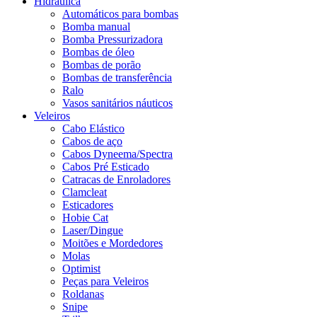
Hidráulica
Automáticos para bombas
Bomba manual
Bomba Pressurizadora
Bombas de óleo
Bombas de porão
Bombas de transferência
Ralo
Vasos sanitários náuticos
Veleiros
Cabo Elástico
Cabos de aço
Cabos Dyneema/Spectra
Cabos Pré Esticado
Catracas de Enroladores
Clamcleat
Esticadores
Hobie Cat
Laser/Dingue
Moitões e Mordedores
Molas
Optimist
Peças para Veleiros
Roldanas
Snipe