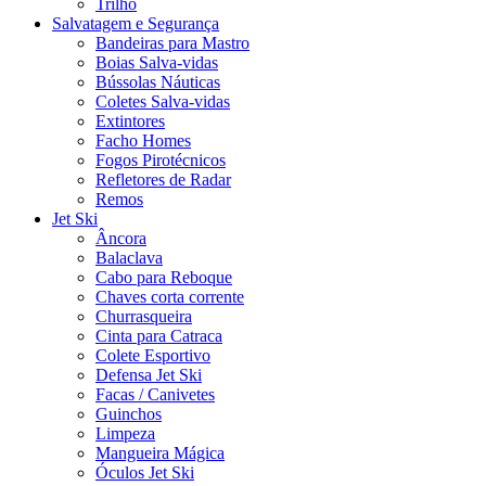
Trilho
Salvatagem e Segurança
Bandeiras para Mastro
Boias Salva-vidas
Bússolas Náuticas
Coletes Salva-vidas
Extintores
Facho Homes
Fogos Pirotécnicos
Refletores de Radar
Remos
Jet Ski
Âncora
Balaclava
Cabo para Reboque
Chaves corta corrente
Churrasqueira
Cinta para Catraca
Colete Esportivo
Defensa Jet Ski
Facas / Canivetes
Guinchos
Limpeza
Mangueira Mágica
Óculos Jet Ski