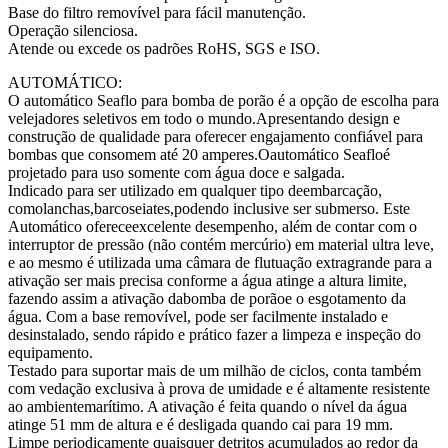
Base do filtro removível para fácil manutenção.
Operação silenciosa.
Atende ou excede os padrões RoHS, SGS e ISO.
AUTOMÁTICO:
O automático Seaflo para bomba de porão é a opção de escolha para
velejadores seletivos em todo o mundo.Apresentando design e
construção de qualidade para oferecer engajamento confiável para
bombas que consomem até 20 amperes.Oautomático Seafloé
projetado para uso somente com água doce e salgada.
Indicado para ser utilizado em qualquer tipo deembarcação,
comolanchas,barcoseiates,podendo inclusive ser submerso. Este
Automático ofereceexcelente desempenho, além de contar com o
interruptor de pressão (não contém mercúrio) em material ultra leve,
e ao mesmo é utilizada uma câmara de flutuação extragrande para a
ativação ser mais precisa conforme a água atinge a altura limite,
fazendo assim a ativação dabomba de porãoe o esgotamento da
água. Com a base removível, pode ser facilmente instalado e
desinstalado, sendo rápido e prático fazer a limpeza e inspeção do
equipamento.
Testado para suportar mais de um milhão de ciclos, conta também
com vedação exclusiva à prova de umidade e é altamente resistente
ao ambientemarítimo. A ativação é feita quando o nível da água
atinge 51 mm de altura e é desligada quando cai para 19 mm.
Limpe periodicamente quaisquer detritos acumulados ao redor da