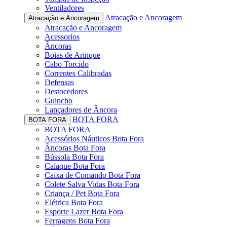
Ventiladores
Atracação e Ancoragem
Atracação e Ancoragem
Atracação e Ancoragem
Acessorios
Âncoras
Boias de Arinque
Cabo Torcido
Correntes Calibradas
Defensas
Destocedores
Guincho
Lançadores de Âncora
BOTA FORA
BOTA FORA
BOTA FORA
Acessórios Náuticos Bota Fora
Âncoras Bota Fora
Bússola Bota Fora
Caiaque Bota Fora
Caixa de Comando Bota Fora
Colete Salva Vidas Bota Fora
Criança / Pet Bota Fora
Elétrica Bota Fora
Esporte Lazer Bota Fora
Ferragens Bota Fora