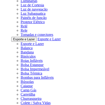
Luminárias
Luz de Cortesia
Luz de navegação
Luz Subaquatica
Painéis de função
Protetor Elétrico
Relé
Rele
Tomadas e conectores
Esporte e Lazer
Esporte e Lazer
Esporte e Lazer
Balança
Bandana
Binóculos
Boias Infláveis
Bolsa Estanque
Bolsa Impermeável
Bolsa Térmica
Bombas para Infláveis
Bússolas
Caiaque
Camp Gás
Carretilha
Churrasqueira
Colete / Salva Vidas