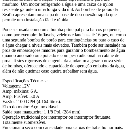
marítimo. Um motor refrigerado a água e uma caixa de nylon
resistente garantem uma longa vida útil. As bombas de porão da
Seaflo apresentam uma capa de base de desconexão rápida que
permite uma instalação fácil e rápida.
Pode ser usada como uma bomba principal para barcos pequenos,
como por exemplo: Infláveis, veleiros e lanchas até 16 pés, ou como
uma segunda bomba de porão para contingências ou para o caso de
a água chegar a níveis mais elevados. Também pode ser instalada na
proa de embarcações maiores para garantir o bombeamento de água
quando ancorado ou apoitado e com peso adicional na cabine de
proa. Testes rigorosos de engenharia ajudaram a gerar a nova série
de bombas, oferecendo a capacidade de operação embaixo da água,
além de não queimar caso queira trabalhar sem água.
Especificações Técnicas:
Voltagem: 12V.
Amp. máxima: 6 A.
Amp. Fusível: 5,0 A.
Vazão: 1100 GPH (4.164 litros).
Eixo do motor: Aço inoxidável.
Saída para mangueira: 1 1/8 Pol. (284 mm).
Operação tradicional por interruptor ou interruptor flutuante.
Totalmente submersível.
Funcionar a seco com capacidade para cargas de trabalho normais.