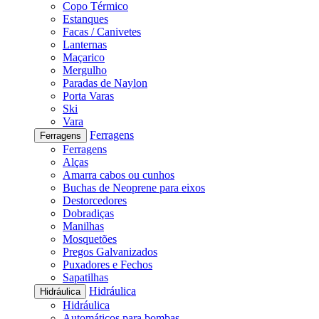
Copo Térmico
Estanques
Facas / Canivetes
Lanternas
Maçarico
Mergulho
Paradas de Naylon
Porta Varas
Ski
Vara
Ferragens
Ferragens
Ferragens
Alças
Amarra cabos ou cunhos
Buchas de Neoprene para eixos
Destorcedores
Dobradiças
Manilhas
Mosquetões
Pregos Galvanizados
Puxadores e Fechos
Sapatilhas
Hidráulica
Hidráulica
Hidráulica
Automáticos para bombas