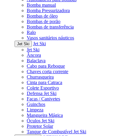
Bomba manual
Bomba Pressurizadora
Bombas de óleo
Bombas de porão
Bombas de transferência
Ralo
Vasos sanitários náuticos
Jet Ski
Jet Ski
Jet Ski
Âncora
Balaclava
Cabo para Reboque
Chaves corta corrente
Churrasqueira
Cinta para Catraca
Colete Esportivo
Defensa Jet Ski
Facas / Canivetes
Guinchos
Limpeza
Mangueira Mágica
Óculos Jet Ski
Protetor Solar
Tanque de Combustível Jet Ski