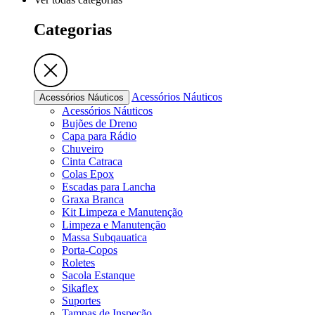
Categorias
Acessórios Náuticos
Acessórios Náuticos
Acessórios Náuticos
Bujões de Dreno
Capa para Rádio
Chuveiro
Cinta Catraca
Colas Epox
Escadas para Lancha
Graxa Branca
Kit Limpeza e Manutenção
Limpeza e Manutenção
Massa Subqauatica
Porta-Copos
Roletes
Sacola Estanque
Sikaflex
Suportes
Tampas de Inspeção