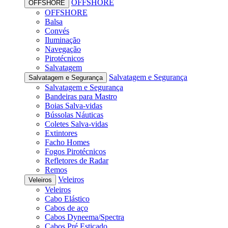
OFFSHORE
OFFSHORE
OFFSHORE
Balsa
Convés
Iluminação
Navegação
Pirotécnicos
Salvatagem
Salvatagem e Segurança
Salvatagem e Segurança
Salvatagem e Segurança
Bandeiras para Mastro
Boias Salva-vidas
Bússolas Náuticas
Coletes Salva-vidas
Extintores
Facho Homes
Fogos Pirotécnicos
Refletores de Radar
Remos
Veleiros
Veleiros
Veleiros
Cabo Elástico
Cabos de aço
Cabos Dyneema/Spectra
Cabos Pré Esticado