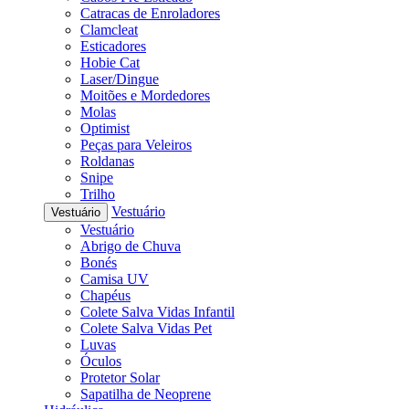
Catracas de Enroladores
Clamcleat
Esticadores
Hobie Cat
Laser/Dingue
Moitões e Mordedores
Molas
Optimist
Peças para Veleiros
Roldanas
Snipe
Trilho
Vestuário
Vestuário
Vestuário
Abrigo de Chuva
Bonés
Camisa UV
Chapéus
Colete Salva Vidas Infantil
Colete Salva Vidas Pet
Luvas
Óculos
Protetor Solar
Sapatilha de Neoprene