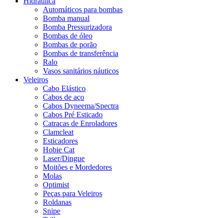
Hidráulica
Automáticos para bombas
Bomba manual
Bomba Pressurizadora
Bombas de óleo
Bombas de porão
Bombas de transferência
Ralo
Vasos sanitários náuticos
Veleiros
Cabo Elástico
Cabos de aço
Cabos Dyneema/Spectra
Cabos Pré Esticado
Catracas de Enroladores
Clamcleat
Esticadores
Hobie Cat
Laser/Dingue
Moitões e Mordedores
Molas
Optimist
Peças para Veleiros
Roldanas
Snipe