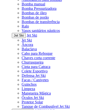
Bomba manual
Bomba Pressurizadora
Bombas de óleo
Bombas de porão
Bombas de transferência
Ralo
Vasos sanitários náuticos
Jet Ski
Jet Ski
Jet Ski
Âncora
Balaclava
Cabo para Reboque
Chaves corta corrente
Churrasqueira
Cinta para Catraca
Colete Esportivo
Defensa Jet Ski
Facas / Canivetes
Guinchos
Limpeza
Mangueira Mágica
Óculos Jet Ski
Protetor Solar
Tanque de Combustível Jet Ski