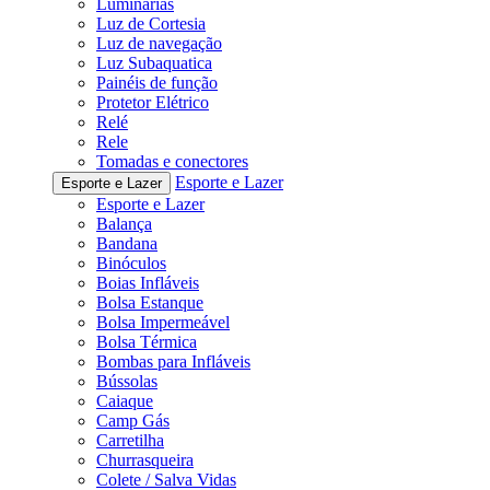
Luminárias
Luz de Cortesia
Luz de navegação
Luz Subaquatica
Painéis de função
Protetor Elétrico
Relé
Rele
Tomadas e conectores
Esporte e Lazer
Esporte e Lazer
Esporte e Lazer
Balança
Bandana
Binóculos
Boias Infláveis
Bolsa Estanque
Bolsa Impermeável
Bolsa Térmica
Bombas para Infláveis
Bússolas
Caiaque
Camp Gás
Carretilha
Churrasqueira
Colete / Salva Vidas