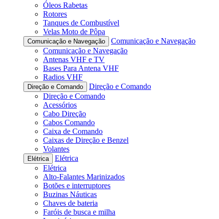
Óleos Rabetas
Rotores
Tanques de Combustível
Velas Moto de Pôpa
Comunicação e Navegação
Comunicação e Navegação
Comunicação e Navegação
Antenas VHF e TV
Bases Para Antena VHF
Radios VHF
Direção e Comando
Direção e Comando
Direção e Comando
Acessórios
Cabo Direção
Cabos Comando
Caixa de Comando
Caixas de Direção e Benzel
Volantes
Elétrica
Elétrica
Elétrica
Alto-Falantes Marinizados
Botões e interruptores
Buzinas Náuticas
Chaves de bateria
Faróis de busca e milha