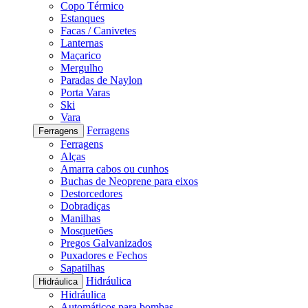
Copo Térmico
Estanques
Facas / Canivetes
Lanternas
Maçarico
Mergulho
Paradas de Naylon
Porta Varas
Ski
Vara
Ferragens
Ferragens
Ferragens
Alças
Amarra cabos ou cunhos
Buchas de Neoprene para eixos
Destorcedores
Dobradiças
Manilhas
Mosquetões
Pregos Galvanizados
Puxadores e Fechos
Sapatilhas
Hidráulica
Hidráulica
Hidráulica
Automáticos para bombas