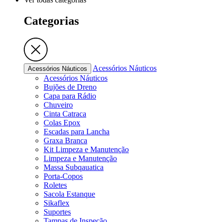
Categorias
Acessórios Náuticos
Acessórios Náuticos
Acessórios Náuticos
Bujões de Dreno
Capa para Rádio
Chuveiro
Cinta Catraca
Colas Epox
Escadas para Lancha
Graxa Branca
Kit Limpeza e Manutenção
Limpeza e Manutenção
Massa Subqauatica
Porta-Copos
Roletes
Sacola Estanque
Sikaflex
Suportes
Tampas de Inspeção