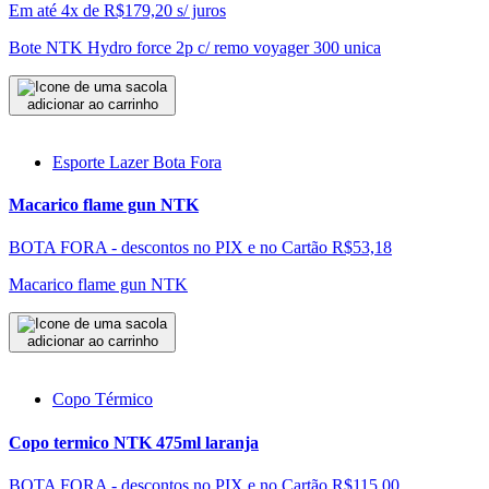
Em até 4x de
R$
179,20
s/ juros
Bote NTK Hydro force 2p c/ remo voyager 300 unica
adicionar ao carrinho
Esporte Lazer Bota Fora
Macarico flame gun NTK
BOTA FORA - descontos no PIX e no Cartão
R$53,18
Macarico flame gun NTK
adicionar ao carrinho
Copo Térmico
Copo termico NTK 475ml laranja
BOTA FORA - descontos no PIX e no Cartão
R$115,00