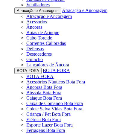
Ventiladores
Atracação e Ancoragem
Atracação e Ancoragem
Atracação e Ancoragem
Acessorios
Âncoras
Boias de Arinque
Cabo Torcido
Correntes Calibradas
Defensas
Destocedores
Guincho
Lançadores de Âncora
BOTA FORA
BOTA FORA
BOTA FORA
Acessórios Náuticos Bota Fora
Âncoras Bota Fora
Bússola Bota Fora
Caiaque Bota Fora
Caixa de Comando Bota Fora
Colete Salva Vidas Bota Fora
Criança / Pet Bota Fora
Elétrica Bota Fora
Esporte Lazer Bota Fora
Ferragens Bota Fora