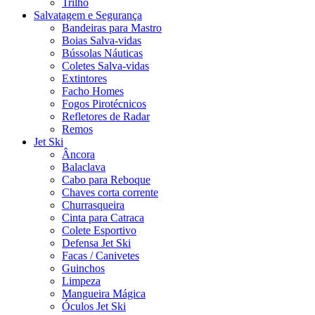
Trilho
Salvatagem e Segurança
Bandeiras para Mastro
Boias Salva-vidas
Bússolas Náuticas
Coletes Salva-vidas
Extintores
Facho Homes
Fogos Pirotécnicos
Refletores de Radar
Remos
Jet Ski
Âncora
Balaclava
Cabo para Reboque
Chaves corta corrente
Churrasqueira
Cinta para Catraca
Colete Esportivo
Defensa Jet Ski
Facas / Canivetes
Guinchos
Limpeza
Mangueira Mágica
Óculos Jet Ski