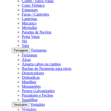
Colete / Salva Vidas
Copo Térmico
Estanques
Facas / Canivetes
Lanternas
Maçarico
Mergulho
Paradas de Naylon
Porta Varas
Ski
Vara
Ferragens
Ferragens
Ferragens
Alças
Amarra cabos ou cunhos
Buchas de Neoprene para eixos
Destorcedores
Dobradiças
Manilhas
Mosquetões
Pregos Galvanizados
Puxadores e Fechos
Sapatilhas
Vestuário
Vestuário
Vestuário