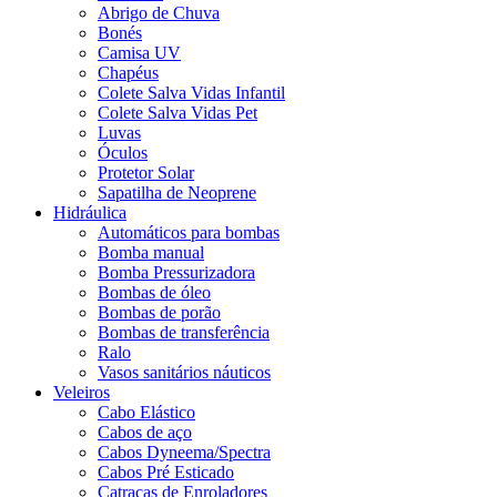
Abrigo de Chuva
Bonés
Camisa UV
Chapéus
Colete Salva Vidas Infantil
Colete Salva Vidas Pet
Luvas
Óculos
Protetor Solar
Sapatilha de Neoprene
Hidráulica
Automáticos para bombas
Bomba manual
Bomba Pressurizadora
Bombas de óleo
Bombas de porão
Bombas de transferência
Ralo
Vasos sanitários náuticos
Veleiros
Cabo Elástico
Cabos de aço
Cabos Dyneema/Spectra
Cabos Pré Esticado
Catracas de Enroladores