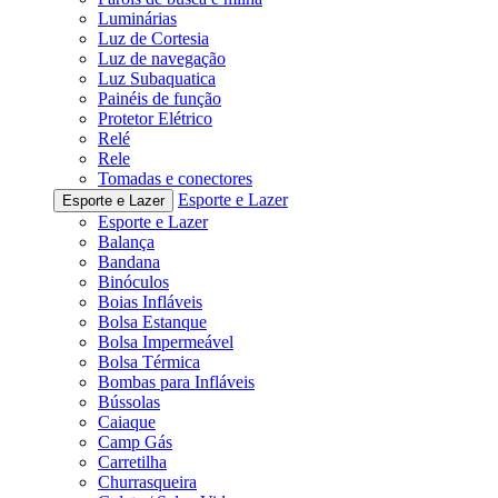
Luminárias
Luz de Cortesia
Luz de navegação
Luz Subaquatica
Painéis de função
Protetor Elétrico
Relé
Rele
Tomadas e conectores
Esporte e Lazer
Esporte e Lazer
Esporte e Lazer
Balança
Bandana
Binóculos
Boias Infláveis
Bolsa Estanque
Bolsa Impermeável
Bolsa Térmica
Bombas para Infláveis
Bússolas
Caiaque
Camp Gás
Carretilha
Churrasqueira