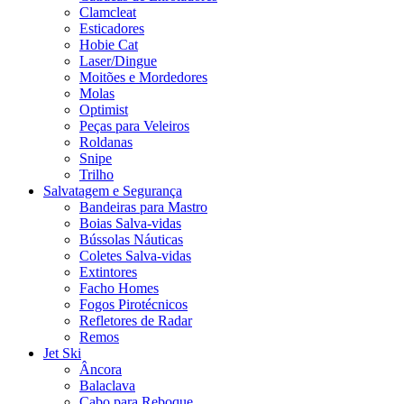
Clamcleat
Esticadores
Hobie Cat
Laser/Dingue
Moitões e Mordedores
Molas
Optimist
Peças para Veleiros
Roldanas
Snipe
Trilho
Salvatagem e Segurança
Bandeiras para Mastro
Boias Salva-vidas
Bússolas Náuticas
Coletes Salva-vidas
Extintores
Facho Homes
Fogos Pirotécnicos
Refletores de Radar
Remos
Jet Ski
Âncora
Balaclava
Cabo para Reboque