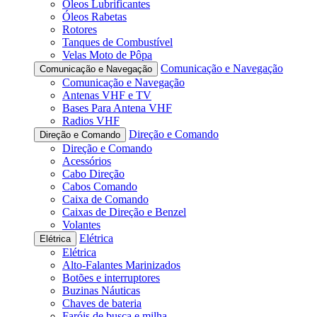
Óleos Lubrificantes
Óleos Rabetas
Rotores
Tanques de Combustível
Velas Moto de Pôpa
Comunicação e Navegação
Comunicação e Navegação
Comunicação e Navegação
Antenas VHF e TV
Bases Para Antena VHF
Radios VHF
Direção e Comando
Direção e Comando
Direção e Comando
Acessórios
Cabo Direção
Cabos Comando
Caixa de Comando
Caixas de Direção e Benzel
Volantes
Elétrica
Elétrica
Elétrica
Alto-Falantes Marinizados
Botões e interruptores
Buzinas Náuticas
Chaves de bateria
Faróis de busca e milha