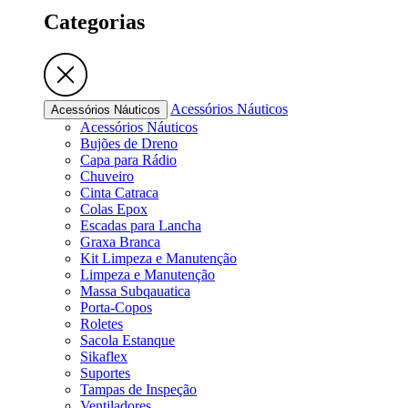
Categorias
Acessórios Náuticos
Acessórios Náuticos
Acessórios Náuticos
Bujões de Dreno
Capa para Rádio
Chuveiro
Cinta Catraca
Colas Epox
Escadas para Lancha
Graxa Branca
Kit Limpeza e Manutenção
Limpeza e Manutenção
Massa Subqauatica
Porta-Copos
Roletes
Sacola Estanque
Sikaflex
Suportes
Tampas de Inspeção
Ventiladores