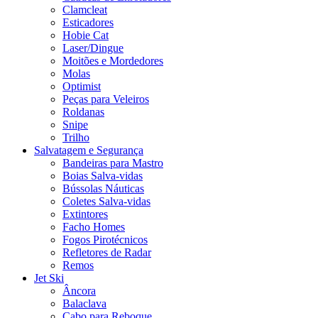
Clamcleat
Esticadores
Hobie Cat
Laser/Dingue
Moitões e Mordedores
Molas
Optimist
Peças para Veleiros
Roldanas
Snipe
Trilho
Salvatagem e Segurança
Bandeiras para Mastro
Boias Salva-vidas
Bússolas Náuticas
Coletes Salva-vidas
Extintores
Facho Homes
Fogos Pirotécnicos
Refletores de Radar
Remos
Jet Ski
Âncora
Balaclava
Cabo para Reboque