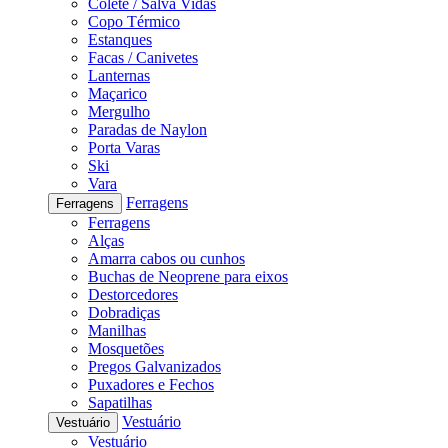
Colete / Salva Vidas
Copo Térmico
Estanques
Facas / Canivetes
Lanternas
Maçarico
Mergulho
Paradas de Naylon
Porta Varas
Ski
Vara
Ferragens
Ferragens
Ferragens
Alças
Amarra cabos ou cunhos
Buchas de Neoprene para eixos
Destorcedores
Dobradiças
Manilhas
Mosquetões
Pregos Galvanizados
Puxadores e Fechos
Sapatilhas
Vestuário
Vestuário
Vestuário