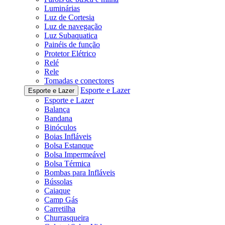
Luminárias
Luz de Cortesia
Luz de navegação
Luz Subaquatica
Painéis de função
Protetor Elétrico
Relé
Rele
Tomadas e conectores
Esporte e Lazer
Esporte e Lazer
Esporte e Lazer
Balança
Bandana
Binóculos
Boias Infláveis
Bolsa Estanque
Bolsa Impermeável
Bolsa Térmica
Bombas para Infláveis
Bússolas
Caiaque
Camp Gás
Carretilha
Churrasqueira