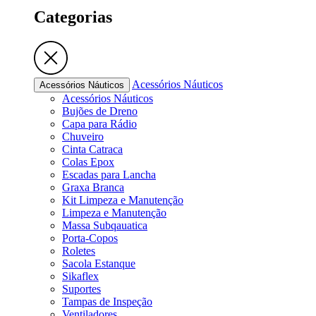
Categorias
Acessórios Náuticos
Acessórios Náuticos
Acessórios Náuticos
Bujões de Dreno
Capa para Rádio
Chuveiro
Cinta Catraca
Colas Epox
Escadas para Lancha
Graxa Branca
Kit Limpeza e Manutenção
Limpeza e Manutenção
Massa Subqauatica
Porta-Copos
Roletes
Sacola Estanque
Sikaflex
Suportes
Tampas de Inspeção
Ventiladores