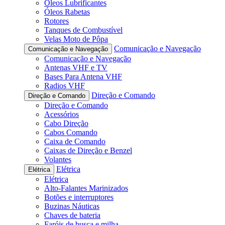
Óleos Lubrificantes
Óleos Rabetas
Rotores
Tanques de Combustível
Velas Moto de Pôpa
Comunicação e Navegação
Comunicação e Navegação
Comunicação e Navegação
Antenas VHF e TV
Bases Para Antena VHF
Radios VHF
Direção e Comando
Direção e Comando
Direção e Comando
Acessórios
Cabo Direção
Cabos Comando
Caixa de Comando
Caixas de Direção e Benzel
Volantes
Elétrica
Elétrica
Elétrica
Alto-Falantes Marinizados
Botões e interruptores
Buzinas Náuticas
Chaves de bateria
Faróis de busca e milha