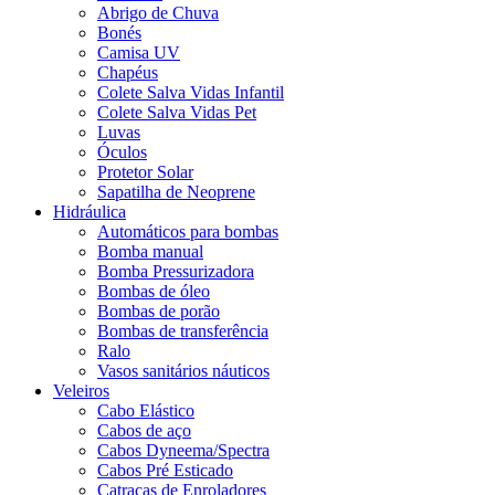
Abrigo de Chuva
Bonés
Camisa UV
Chapéus
Colete Salva Vidas Infantil
Colete Salva Vidas Pet
Luvas
Óculos
Protetor Solar
Sapatilha de Neoprene
Hidráulica
Automáticos para bombas
Bomba manual
Bomba Pressurizadora
Bombas de óleo
Bombas de porão
Bombas de transferência
Ralo
Vasos sanitários náuticos
Veleiros
Cabo Elástico
Cabos de aço
Cabos Dyneema/Spectra
Cabos Pré Esticado
Catracas de Enroladores