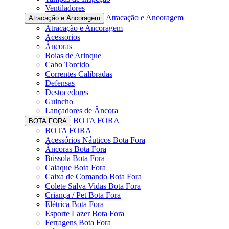
Ventiladores
Atracação e Ancoragem
Atracação e Ancoragem
Atracação e Ancoragem
Acessorios
Âncoras
Boias de Arinque
Cabo Torcido
Correntes Calibradas
Defensas
Destocedores
Guincho
Lançadores de Âncora
BOTA FORA
BOTA FORA
BOTA FORA
Acessórios Náuticos Bota Fora
Âncoras Bota Fora
Bússola Bota Fora
Caiaque Bota Fora
Caixa de Comando Bota Fora
Colete Salva Vidas Bota Fora
Criança / Pet Bota Fora
Elétrica Bota Fora
Esporte Lazer Bota Fora
Ferragens Bota Fora