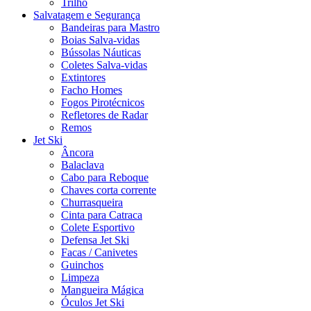
Trilho
Salvatagem e Segurança
Bandeiras para Mastro
Boias Salva-vidas
Bússolas Náuticas
Coletes Salva-vidas
Extintores
Facho Homes
Fogos Pirotécnicos
Refletores de Radar
Remos
Jet Ski
Âncora
Balaclava
Cabo para Reboque
Chaves corta corrente
Churrasqueira
Cinta para Catraca
Colete Esportivo
Defensa Jet Ski
Facas / Canivetes
Guinchos
Limpeza
Mangueira Mágica
Óculos Jet Ski