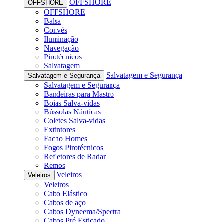
OFFSHORE
OFFSHORE
OFFSHORE
Balsa
Convés
Iluminação
Navegação
Pirotécnicos
Salvatagem
Salvatagem e Segurança
Salvatagem e Segurança
Salvatagem e Segurança
Bandeiras para Mastro
Boias Salva-vidas
Bússolas Náuticas
Coletes Salva-vidas
Extintores
Facho Homes
Fogos Pirotécnicos
Refletores de Radar
Remos
Veleiros
Veleiros
Veleiros
Cabo Elástico
Cabos de aço
Cabos Dyneema/Spectra
Cabos Pré Esticado