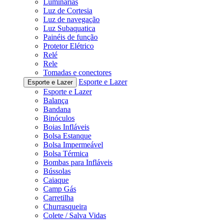
Luminárias
Luz de Cortesia
Luz de navegação
Luz Subaquatica
Painéis de função
Protetor Elétrico
Relé
Rele
Tomadas e conectores
Esporte e Lazer
Esporte e Lazer
Esporte e Lazer
Balança
Bandana
Binóculos
Boias Infláveis
Bolsa Estanque
Bolsa Impermeável
Bolsa Térmica
Bombas para Infláveis
Bússolas
Caiaque
Camp Gás
Carretilha
Churrasqueira
Colete / Salva Vidas