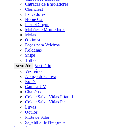
Catracas de Enroladores
Clamcleat
Esticadores
Hobie Cat
Laser/Dingue
Moitões e Mordedores
Molas
Optimist
Peças para Veleiros
Roldanas
Snipe
Trilho
Vestuário
Vestuário
Vestuário
Abrigo de Chuva
Bonés
Camisa UV
Chapéus
Colete Salva Vidas Infantil
Colete Salva Vidas Pet
Luvas
Óculos
Protetor Solar
Sapatilha de Neoprene