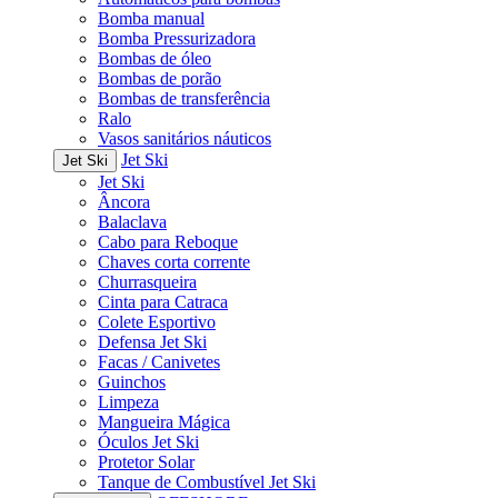
Bomba manual
Bomba Pressurizadora
Bombas de óleo
Bombas de porão
Bombas de transferência
Ralo
Vasos sanitários náuticos
Jet Ski
Jet Ski
Jet Ski
Âncora
Balaclava
Cabo para Reboque
Chaves corta corrente
Churrasqueira
Cinta para Catraca
Colete Esportivo
Defensa Jet Ski
Facas / Canivetes
Guinchos
Limpeza
Mangueira Mágica
Óculos Jet Ski
Protetor Solar
Tanque de Combustível Jet Ski