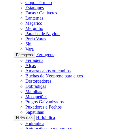
Copo Térmico
Estanques
Facas / Canivetes
Lanternas
Maçarico
Mergulho
Paradas de Naylon
Porta Varas
Ski
Vara
Ferragens
Ferragens
Ferragens
Alças
Amarra cabos ou cunhos
Buchas de Neoprene para eixos
Destorcedores
Dobradiças
Manilhas
Mosquetões
Pregos Galvanizados
Puxadores e Fechos
Sapatilhas
Hidráulica
Hidráulica
Hidráulica
Automáticos para bombas