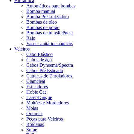
Hidráulica
Automáticos para bombas
Bomba manual
Bomba Pressurizadora
Bombas de óleo
Bombas de porão
Bombas de transferência
Ralo
Vasos sanitários náuticos
Veleiros
Cabo Elástico
Cabos de aço
Cabos Dyneema/Spectra
Cabos Pré Esticado
Catracas de Enroladores
Clamcleat
Esticadores
Hobie Cat
Laser/Dingue
Moitões e Mordedores
Molas
Optimist
Peças para Veleiros
Roldanas
Snipe