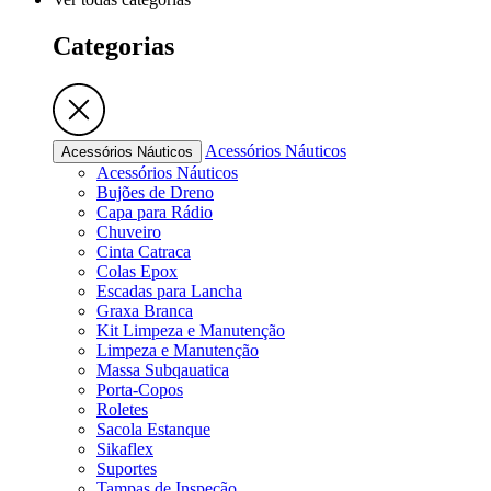
Categorias
Acessórios Náuticos
Acessórios Náuticos
Acessórios Náuticos
Bujões de Dreno
Capa para Rádio
Chuveiro
Cinta Catraca
Colas Epox
Escadas para Lancha
Graxa Branca
Kit Limpeza e Manutenção
Limpeza e Manutenção
Massa Subqauatica
Porta-Copos
Roletes
Sacola Estanque
Sikaflex
Suportes
Tampas de Inspeção