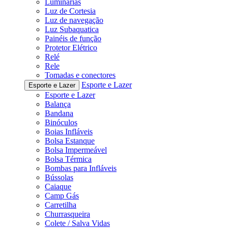
Luminárias
Luz de Cortesia
Luz de navegação
Luz Subaquatica
Painéis de função
Protetor Elétrico
Relé
Rele
Tomadas e conectores
Esporte e Lazer
Esporte e Lazer
Esporte e Lazer
Balança
Bandana
Binóculos
Boias Infláveis
Bolsa Estanque
Bolsa Impermeável
Bolsa Térmica
Bombas para Infláveis
Bússolas
Caiaque
Camp Gás
Carretilha
Churrasqueira
Colete / Salva Vidas