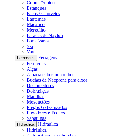
Copo Térmico
Estanques
Facas / Canivetes
Lanternas
Maçarico
Mergulho
Paradas de Naylon
Porta Varas
Ski
Vara
Ferragens
Ferragens
Ferragens
Alças
Amarra cabos ou cunhos
Buchas de Neoprene para eixos
Destorcedores
Dobradiças
Manilhas
Mosquetões
Pregos Galvanizados
Puxadores e Fechos
Sapatilhas
Hidráulica
Hidráulica
Hidráulica
Automáticos para bombas