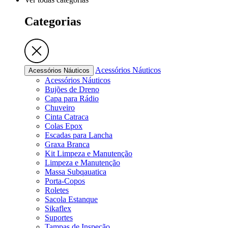
Categorias
Acessórios Náuticos
Acessórios Náuticos
Acessórios Náuticos
Bujões de Dreno
Capa para Rádio
Chuveiro
Cinta Catraca
Colas Epox
Escadas para Lancha
Graxa Branca
Kit Limpeza e Manutenção
Limpeza e Manutenção
Massa Subqauatica
Porta-Copos
Roletes
Sacola Estanque
Sikaflex
Suportes
Tampas de Inspeção