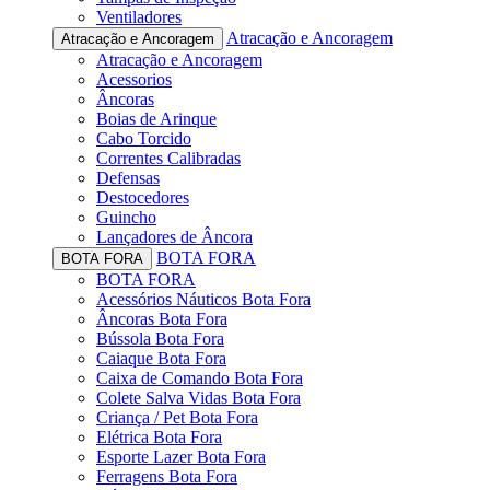
Ventiladores
Atracação e Ancoragem
Atracação e Ancoragem
Atracação e Ancoragem
Acessorios
Âncoras
Boias de Arinque
Cabo Torcido
Correntes Calibradas
Defensas
Destocedores
Guincho
Lançadores de Âncora
BOTA FORA
BOTA FORA
BOTA FORA
Acessórios Náuticos Bota Fora
Âncoras Bota Fora
Bússola Bota Fora
Caiaque Bota Fora
Caixa de Comando Bota Fora
Colete Salva Vidas Bota Fora
Criança / Pet Bota Fora
Elétrica Bota Fora
Esporte Lazer Bota Fora
Ferragens Bota Fora