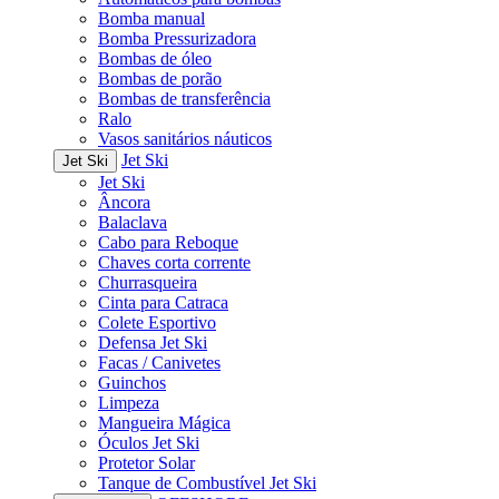
Bomba manual
Bomba Pressurizadora
Bombas de óleo
Bombas de porão
Bombas de transferência
Ralo
Vasos sanitários náuticos
Jet Ski
Jet Ski
Jet Ski
Âncora
Balaclava
Cabo para Reboque
Chaves corta corrente
Churrasqueira
Cinta para Catraca
Colete Esportivo
Defensa Jet Ski
Facas / Canivetes
Guinchos
Limpeza
Mangueira Mágica
Óculos Jet Ski
Protetor Solar
Tanque de Combustível Jet Ski