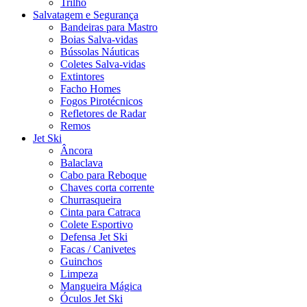
Trilho
Salvatagem e Segurança
Bandeiras para Mastro
Boias Salva-vidas
Bússolas Náuticas
Coletes Salva-vidas
Extintores
Facho Homes
Fogos Pirotécnicos
Refletores de Radar
Remos
Jet Ski
Âncora
Balaclava
Cabo para Reboque
Chaves corta corrente
Churrasqueira
Cinta para Catraca
Colete Esportivo
Defensa Jet Ski
Facas / Canivetes
Guinchos
Limpeza
Mangueira Mágica
Óculos Jet Ski