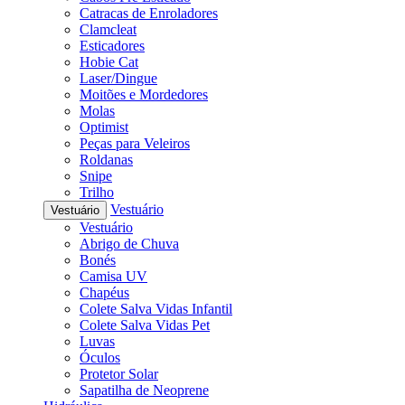
Catracas de Enroladores
Clamcleat
Esticadores
Hobie Cat
Laser/Dingue
Moitões e Mordedores
Molas
Optimist
Peças para Veleiros
Roldanas
Snipe
Trilho
Vestuário
Vestuário
Vestuário
Abrigo de Chuva
Bonés
Camisa UV
Chapéus
Colete Salva Vidas Infantil
Colete Salva Vidas Pet
Luvas
Óculos
Protetor Solar
Sapatilha de Neoprene