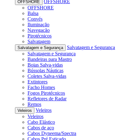
OFFSHORE
OFFSHORE
OFFSHORE
Balsa
Convés
Iluminação
Navegação
Pirotécnicos
Salvatagem
Salvatagem e Segurança
Salvatagem e Segurança
Salvatagem e Segurança
Bandeiras para Mastro
Boias Salva-vidas
Bússolas Náuticas
Coletes Salva-vidas
Extintores
Facho Homes
Fogos Pirotécnicos
Refletores de Radar
Remos
Veleiros
Veleiros
Veleiros
Cabo Elástico
Cabos de aço
Cabos Dyneema/Spectra
Cabos Pré Esticado