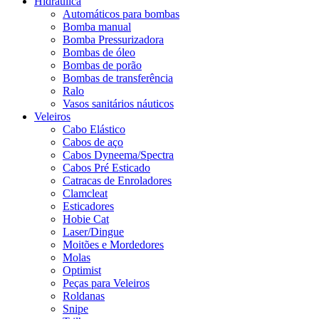
Hidráulica
Automáticos para bombas
Bomba manual
Bomba Pressurizadora
Bombas de óleo
Bombas de porão
Bombas de transferência
Ralo
Vasos sanitários náuticos
Veleiros
Cabo Elástico
Cabos de aço
Cabos Dyneema/Spectra
Cabos Pré Esticado
Catracas de Enroladores
Clamcleat
Esticadores
Hobie Cat
Laser/Dingue
Moitões e Mordedores
Molas
Optimist
Peças para Veleiros
Roldanas
Snipe