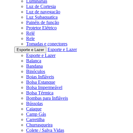
Luminárias
Luz de Cortesia
Luz de navegação
Luz Subaquatica
Painéis de função
Protetor Elétrico
Relé
Rele
Tomadas e conectores
Esporte e Lazer
Esporte e Lazer
Esporte e Lazer
Balança
Bandana
Binóculos
Boias Infláveis
Bolsa Estanque
Bolsa Impermeável
Bolsa Térmica
Bombas para Infláveis
Bússolas
Caiaque
Camp Gás
Carretilha
Churrasqueira
Colete / Salva Vidas