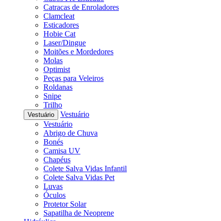
Catracas de Enroladores
Clamcleat
Esticadores
Hobie Cat
Laser/Dingue
Moitões e Mordedores
Molas
Optimist
Peças para Veleiros
Roldanas
Snipe
Trilho
Vestuário
Vestuário
Vestuário
Abrigo de Chuva
Bonés
Camisa UV
Chapéus
Colete Salva Vidas Infantil
Colete Salva Vidas Pet
Luvas
Óculos
Protetor Solar
Sapatilha de Neoprene