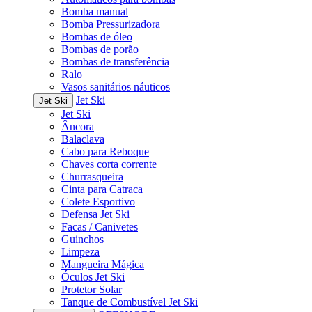
Bomba manual
Bomba Pressurizadora
Bombas de óleo
Bombas de porão
Bombas de transferência
Ralo
Vasos sanitários náuticos
Jet Ski
Jet Ski
Jet Ski
Âncora
Balaclava
Cabo para Reboque
Chaves corta corrente
Churrasqueira
Cinta para Catraca
Colete Esportivo
Defensa Jet Ski
Facas / Canivetes
Guinchos
Limpeza
Mangueira Mágica
Óculos Jet Ski
Protetor Solar
Tanque de Combustível Jet Ski