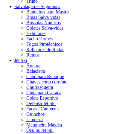
Trilho
Salvatagem e Segurança
Bandeiras para Mastro
Boias Salva-vidas
Bússolas Náuticas
Coletes Salva-vidas
Extintores
Facho Homes
Fogos Pirotécnicos
Refletores de Radar
Remos
Jet Ski
Âncora
Balaclava
Cabo para Reboque
Chaves corta corrente
Churrasqueira
Cinta para Catraca
Colete Esportivo
Defensa Jet Ski
Facas / Canivetes
Guinchos
Limpeza
Mangueira Mágica
Óculos Jet Ski