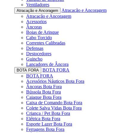
Ventiladores
Atracação e Ancoragem
Atracação e Ancoragem
Atracação e Ancoragem
Acessorios
Âncoras
Boias de Arinque
Cabo Torcido
Correntes Calibradas
Defensas
Destocedores
Guincho
Lançadores de Âncora
BOTA FORA
BOTA FORA
BOTA FORA
Acessórios Náuticos Bota Fora
Âncoras Bota Fora
Bússola Bota Fora
Caiaque Bota Fora
Caixa de Comando Bota Fora
Colete Salva Vidas Bota Fora
Criança / Pet Bota Fora
Elétrica Bota Fora
Esporte Lazer Bota Fora
Ferragens Bota Fora