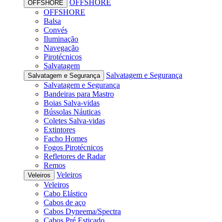
OFFSHORE
OFFSHORE
OFFSHORE
Balsa
Convés
Iluminação
Navegação
Pirotécnicos
Salvatagem
Salvatagem e Segurança
Salvatagem e Segurança
Salvatagem e Segurança
Bandeiras para Mastro
Boias Salva-vidas
Bússolas Náuticas
Coletes Salva-vidas
Extintores
Facho Homes
Fogos Pirotécnicos
Refletores de Radar
Remos
Veleiros
Veleiros
Veleiros
Cabo Elástico
Cabos de aço
Cabos Dyneema/Spectra
Cabos Pré Esticado