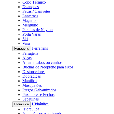
Copo Térmico
Estanques
Facas / Canivetes
Lanternas
Maçarico
Mergulho
Paradas de Naylon
Porta Varas
Ski
Vara
Ferragens
Ferragens
Ferragens
Alças
Amarra cabos ou cunhos
Buchas de Neoprene para eixos
Destorcedores
Dobradiças
Manilhas
Mosquetões
Pregos Galvanizados
Puxadores e Fechos
Sapatilhas
Hidráulica
Hidráulica
Hidráulica
Automáticos para bombas