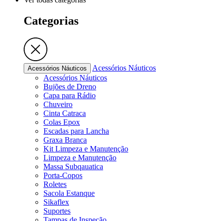
Categorias
Acessórios Náuticos
Acessórios Náuticos
Acessórios Náuticos
Bujões de Dreno
Capa para Rádio
Chuveiro
Cinta Catraca
Colas Epox
Escadas para Lancha
Graxa Branca
Kit Limpeza e Manutenção
Limpeza e Manutenção
Massa Subqauatica
Porta-Copos
Roletes
Sacola Estanque
Sikaflex
Suportes
Tampas de Inspeção