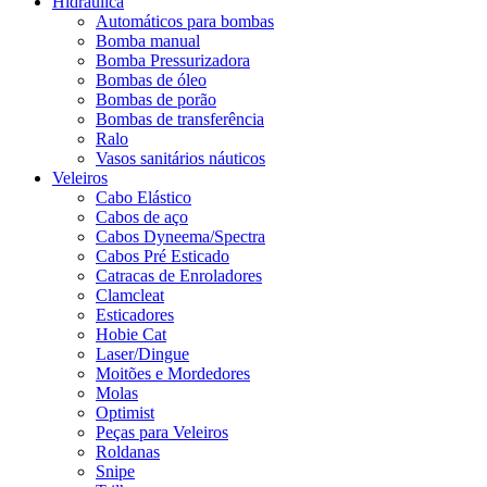
Hidráulica
Automáticos para bombas
Bomba manual
Bomba Pressurizadora
Bombas de óleo
Bombas de porão
Bombas de transferência
Ralo
Vasos sanitários náuticos
Veleiros
Cabo Elástico
Cabos de aço
Cabos Dyneema/Spectra
Cabos Pré Esticado
Catracas de Enroladores
Clamcleat
Esticadores
Hobie Cat
Laser/Dingue
Moitões e Mordedores
Molas
Optimist
Peças para Veleiros
Roldanas
Snipe