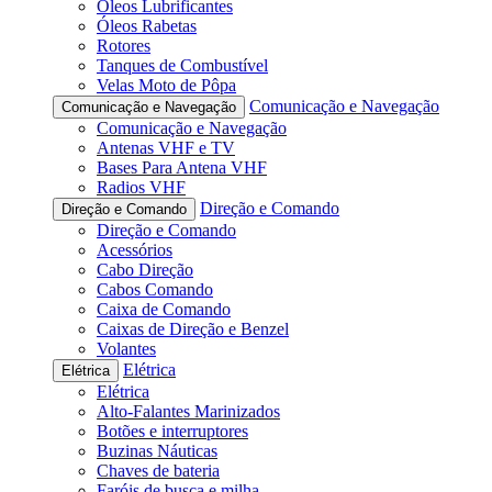
Óleos Lubrificantes
Óleos Rabetas
Rotores
Tanques de Combustível
Velas Moto de Pôpa
Comunicação e Navegação
Comunicação e Navegação
Comunicação e Navegação
Antenas VHF e TV
Bases Para Antena VHF
Radios VHF
Direção e Comando
Direção e Comando
Direção e Comando
Acessórios
Cabo Direção
Cabos Comando
Caixa de Comando
Caixas de Direção e Benzel
Volantes
Elétrica
Elétrica
Elétrica
Alto-Falantes Marinizados
Botões e interruptores
Buzinas Náuticas
Chaves de bateria
Faróis de busca e milha