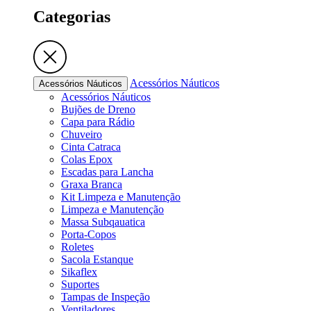
Categorias
Acessórios Náuticos
Acessórios Náuticos
Acessórios Náuticos
Bujões de Dreno
Capa para Rádio
Chuveiro
Cinta Catraca
Colas Epox
Escadas para Lancha
Graxa Branca
Kit Limpeza e Manutenção
Limpeza e Manutenção
Massa Subqauatica
Porta-Copos
Roletes
Sacola Estanque
Sikaflex
Suportes
Tampas de Inspeção
Ventiladores