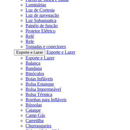
Luminárias
Luz de Cortesia
Luz de navegação
Luz Subaquatica
Painéis de função
Protetor Elétrico
Relé
Rele
Tomadas e conectores
Esporte e Lazer
Esporte e Lazer
Esporte e Lazer
Balança
Bandana
Binóculos
Boias Infláveis
Bolsa Estanque
Bolsa Impermeável
Bolsa Térmica
Bombas para Infláveis
Bússolas
Caiaque
Camp Gás
Carretilha
Churrasqueira