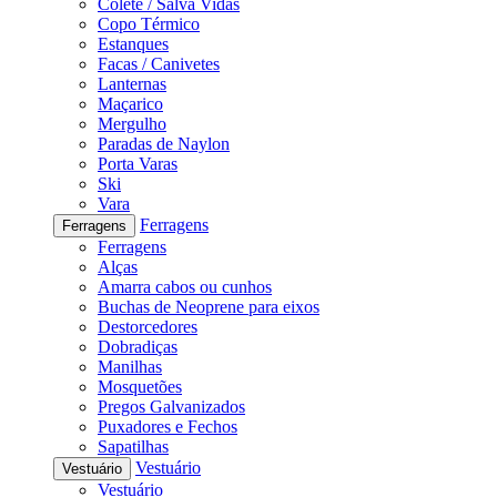
Colete / Salva Vidas
Copo Térmico
Estanques
Facas / Canivetes
Lanternas
Maçarico
Mergulho
Paradas de Naylon
Porta Varas
Ski
Vara
Ferragens
Ferragens
Ferragens
Alças
Amarra cabos ou cunhos
Buchas de Neoprene para eixos
Destorcedores
Dobradiças
Manilhas
Mosquetões
Pregos Galvanizados
Puxadores e Fechos
Sapatilhas
Vestuário
Vestuário
Vestuário