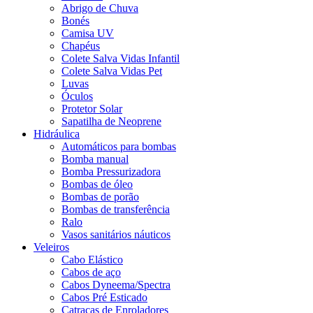
Abrigo de Chuva
Bonés
Camisa UV
Chapéus
Colete Salva Vidas Infantil
Colete Salva Vidas Pet
Luvas
Óculos
Protetor Solar
Sapatilha de Neoprene
Hidráulica
Automáticos para bombas
Bomba manual
Bomba Pressurizadora
Bombas de óleo
Bombas de porão
Bombas de transferência
Ralo
Vasos sanitários náuticos
Veleiros
Cabo Elástico
Cabos de aço
Cabos Dyneema/Spectra
Cabos Pré Esticado
Catracas de Enroladores