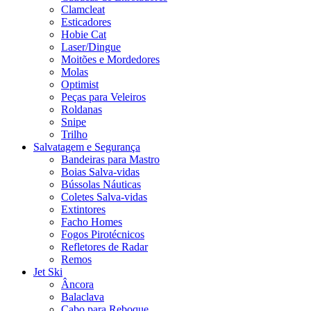
Clamcleat
Esticadores
Hobie Cat
Laser/Dingue
Moitões e Mordedores
Molas
Optimist
Peças para Veleiros
Roldanas
Snipe
Trilho
Salvatagem e Segurança
Bandeiras para Mastro
Boias Salva-vidas
Bússolas Náuticas
Coletes Salva-vidas
Extintores
Facho Homes
Fogos Pirotécnicos
Refletores de Radar
Remos
Jet Ski
Âncora
Balaclava
Cabo para Reboque