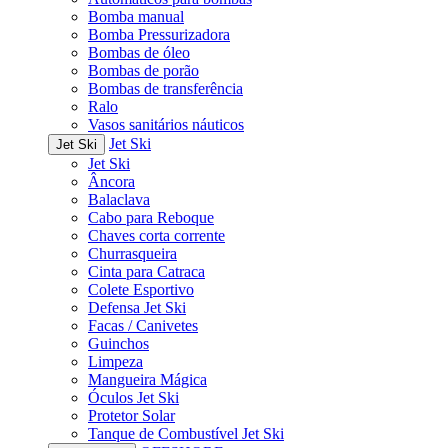
Bomba manual
Bomba Pressurizadora
Bombas de óleo
Bombas de porão
Bombas de transferência
Ralo
Vasos sanitários náuticos
Jet Ski
Jet Ski
Jet Ski
Âncora
Balaclava
Cabo para Reboque
Chaves corta corrente
Churrasqueira
Cinta para Catraca
Colete Esportivo
Defensa Jet Ski
Facas / Canivetes
Guinchos
Limpeza
Mangueira Mágica
Óculos Jet Ski
Protetor Solar
Tanque de Combustível Jet Ski