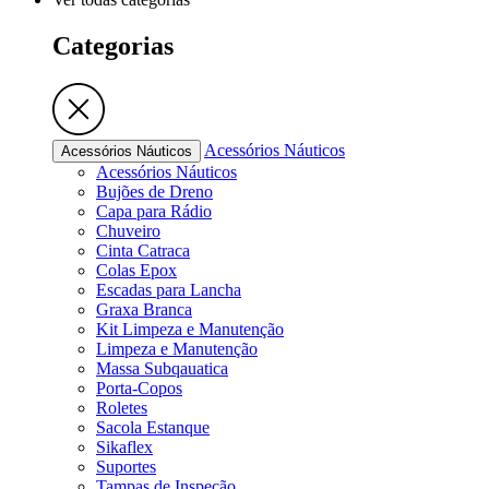
Categorias
Acessórios Náuticos
Acessórios Náuticos
Acessórios Náuticos
Bujões de Dreno
Capa para Rádio
Chuveiro
Cinta Catraca
Colas Epox
Escadas para Lancha
Graxa Branca
Kit Limpeza e Manutenção
Limpeza e Manutenção
Massa Subqauatica
Porta-Copos
Roletes
Sacola Estanque
Sikaflex
Suportes
Tampas de Inspeção