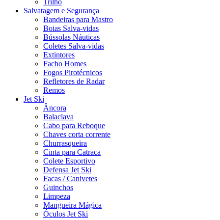
Trilho
Salvatagem e Segurança
Bandeiras para Mastro
Boias Salva-vidas
Bússolas Náuticas
Coletes Salva-vidas
Extintores
Facho Homes
Fogos Pirotécnicos
Refletores de Radar
Remos
Jet Ski
Âncora
Balaclava
Cabo para Reboque
Chaves corta corrente
Churrasqueira
Cinta para Catraca
Colete Esportivo
Defensa Jet Ski
Facas / Canivetes
Guinchos
Limpeza
Mangueira Mágica
Óculos Jet Ski