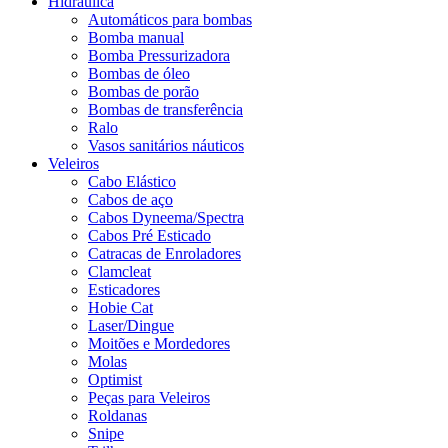
Hidráulica
Automáticos para bombas
Bomba manual
Bomba Pressurizadora
Bombas de óleo
Bombas de porão
Bombas de transferência
Ralo
Vasos sanitários náuticos
Veleiros
Cabo Elástico
Cabos de aço
Cabos Dyneema/Spectra
Cabos Pré Esticado
Catracas de Enroladores
Clamcleat
Esticadores
Hobie Cat
Laser/Dingue
Moitões e Mordedores
Molas
Optimist
Peças para Veleiros
Roldanas
Snipe