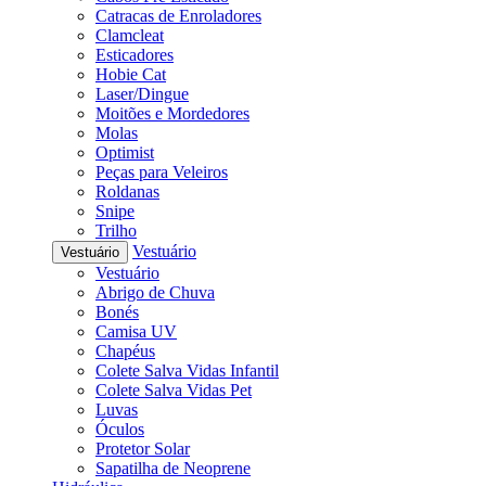
Catracas de Enroladores
Clamcleat
Esticadores
Hobie Cat
Laser/Dingue
Moitões e Mordedores
Molas
Optimist
Peças para Veleiros
Roldanas
Snipe
Trilho
Vestuário
Vestuário
Vestuário
Abrigo de Chuva
Bonés
Camisa UV
Chapéus
Colete Salva Vidas Infantil
Colete Salva Vidas Pet
Luvas
Óculos
Protetor Solar
Sapatilha de Neoprene