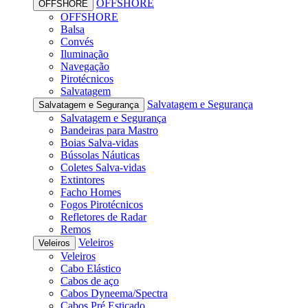
OFFSHORE
OFFSHORE
OFFSHORE
Balsa
Convés
Iluminação
Navegação
Pirotécnicos
Salvatagem
Salvatagem e Segurança
Salvatagem e Segurança
Salvatagem e Segurança
Bandeiras para Mastro
Boias Salva-vidas
Bússolas Náuticas
Coletes Salva-vidas
Extintores
Facho Homes
Fogos Pirotécnicos
Refletores de Radar
Remos
Veleiros
Veleiros
Veleiros
Cabo Elástico
Cabos de aço
Cabos Dyneema/Spectra
Cabos Pré Esticado