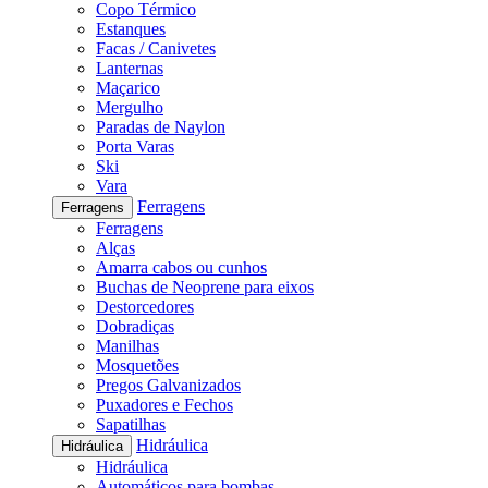
Copo Térmico
Estanques
Facas / Canivetes
Lanternas
Maçarico
Mergulho
Paradas de Naylon
Porta Varas
Ski
Vara
Ferragens
Ferragens
Ferragens
Alças
Amarra cabos ou cunhos
Buchas de Neoprene para eixos
Destorcedores
Dobradiças
Manilhas
Mosquetões
Pregos Galvanizados
Puxadores e Fechos
Sapatilhas
Hidráulica
Hidráulica
Hidráulica
Automáticos para bombas