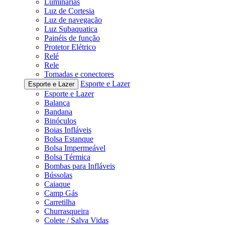
Luminárias
Luz de Cortesia
Luz de navegação
Luz Subaquatica
Painéis de função
Protetor Elétrico
Relé
Rele
Tomadas e conectores
Esporte e Lazer
Esporte e Lazer
Esporte e Lazer
Balança
Bandana
Binóculos
Boias Infláveis
Bolsa Estanque
Bolsa Impermeável
Bolsa Térmica
Bombas para Infláveis
Bússolas
Caiaque
Camp Gás
Carretilha
Churrasqueira
Colete / Salva Vidas