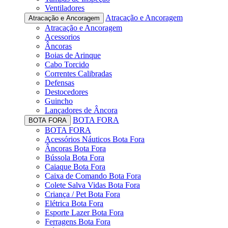
Ventiladores
Atracação e Ancoragem
Atracação e Ancoragem
Atracação e Ancoragem
Acessorios
Âncoras
Boias de Arinque
Cabo Torcido
Correntes Calibradas
Defensas
Destocedores
Guincho
Lançadores de Âncora
BOTA FORA
BOTA FORA
BOTA FORA
Acessórios Náuticos Bota Fora
Âncoras Bota Fora
Bússola Bota Fora
Caiaque Bota Fora
Caixa de Comando Bota Fora
Colete Salva Vidas Bota Fora
Criança / Pet Bota Fora
Elétrica Bota Fora
Esporte Lazer Bota Fora
Ferragens Bota Fora