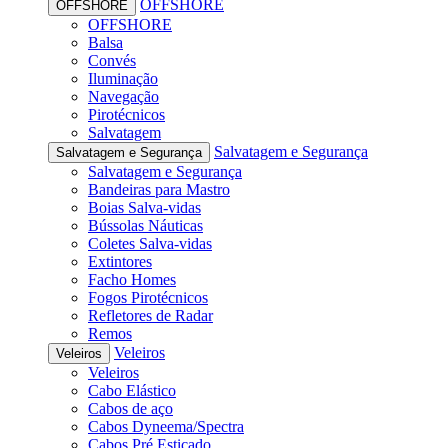
OFFSHORE
OFFSHORE
OFFSHORE
Balsa
Convés
Iluminação
Navegação
Pirotécnicos
Salvatagem
Salvatagem e Segurança
Salvatagem e Segurança
Salvatagem e Segurança
Bandeiras para Mastro
Boias Salva-vidas
Bússolas Náuticas
Coletes Salva-vidas
Extintores
Facho Homes
Fogos Pirotécnicos
Refletores de Radar
Remos
Veleiros
Veleiros
Veleiros
Cabo Elástico
Cabos de aço
Cabos Dyneema/Spectra
Cabos Pré Esticado