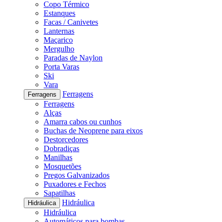
Copo Térmico
Estanques
Facas / Canivetes
Lanternas
Maçarico
Mergulho
Paradas de Naylon
Porta Varas
Ski
Vara
Ferragens
Ferragens
Ferragens
Alças
Amarra cabos ou cunhos
Buchas de Neoprene para eixos
Destorcedores
Dobradiças
Manilhas
Mosquetões
Pregos Galvanizados
Puxadores e Fechos
Sapatilhas
Hidráulica
Hidráulica
Hidráulica
Automáticos para bombas