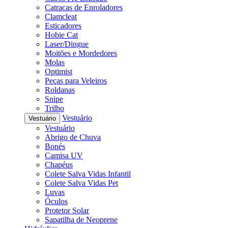
Catracas de Enroladores
Clamcleat
Esticadores
Hobie Cat
Laser/Dingue
Moitões e Mordedores
Molas
Optimist
Peças para Veleiros
Roldanas
Snipe
Trilho
Vestuário
Vestuário
Vestuário
Abrigo de Chuva
Bonés
Camisa UV
Chapéus
Colete Salva Vidas Infantil
Colete Salva Vidas Pet
Luvas
Óculos
Protetor Solar
Sapatilha de Neoprene