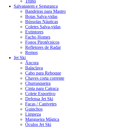
Trilho
Salvatagem e Segurança
Bandeiras para Mastro
Boias Salva-vidas
Bússolas Náuticas
Coletes Salva-vidas
Extintores
Facho Homes
Fogos Pirotécnicos
Refletores de Radar
Remos
Jet Ski
Âncora
Balaclava
Cabo para Reboque
Chaves corta corrente
Churrasqueira
Cinta para Catraca
Colete Esportivo
Defensa Jet Ski
Facas / Canivetes
Guinchos
Limpeza
Mangueira Mágica
Óculos Jet Ski