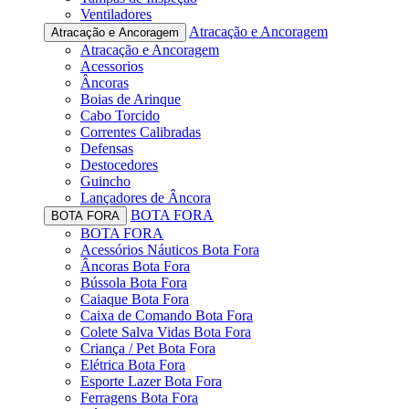
Ventiladores
Atracação e Ancoragem
Atracação e Ancoragem
Atracação e Ancoragem
Acessorios
Âncoras
Boias de Arinque
Cabo Torcido
Correntes Calibradas
Defensas
Destocedores
Guincho
Lançadores de Âncora
BOTA FORA
BOTA FORA
BOTA FORA
Acessórios Náuticos Bota Fora
Âncoras Bota Fora
Bússola Bota Fora
Caiaque Bota Fora
Caixa de Comando Bota Fora
Colete Salva Vidas Bota Fora
Criança / Pet Bota Fora
Elétrica Bota Fora
Esporte Lazer Bota Fora
Ferragens Bota Fora