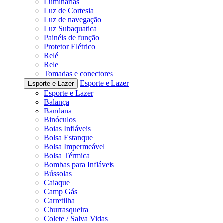
Luminárias
Luz de Cortesia
Luz de navegação
Luz Subaquatica
Painéis de função
Protetor Elétrico
Relé
Rele
Tomadas e conectores
Esporte e Lazer
Esporte e Lazer
Esporte e Lazer
Balança
Bandana
Binóculos
Boias Infláveis
Bolsa Estanque
Bolsa Impermeável
Bolsa Térmica
Bombas para Infláveis
Bússolas
Caiaque
Camp Gás
Carretilha
Churrasqueira
Colete / Salva Vidas