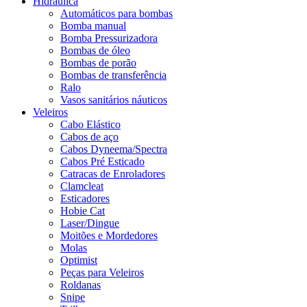
Hidráulica
Automáticos para bombas
Bomba manual
Bomba Pressurizadora
Bombas de óleo
Bombas de porão
Bombas de transferência
Ralo
Vasos sanitários náuticos
Veleiros
Cabo Elástico
Cabos de aço
Cabos Dyneema/Spectra
Cabos Pré Esticado
Catracas de Enroladores
Clamcleat
Esticadores
Hobie Cat
Laser/Dingue
Moitões e Mordedores
Molas
Optimist
Peças para Veleiros
Roldanas
Snipe