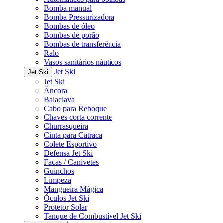
Bomba manual
Bomba Pressurizadora
Bombas de óleo
Bombas de porão
Bombas de transferência
Ralo
Vasos sanitários náuticos
Jet Ski
Jet Ski
Jet Ski
Âncora
Balaclava
Cabo para Reboque
Chaves corta corrente
Churrasqueira
Cinta para Catraca
Colete Esportivo
Defensa Jet Ski
Facas / Canivetes
Guinchos
Limpeza
Mangueira Mágica
Óculos Jet Ski
Protetor Solar
Tanque de Combustível Jet Ski