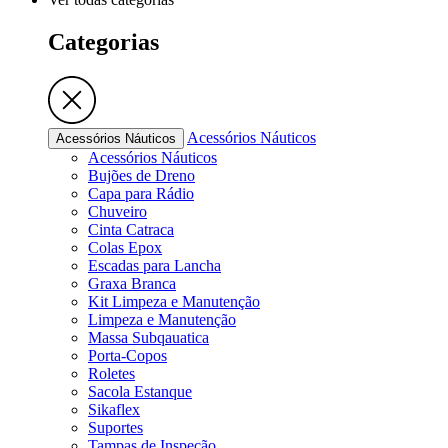
Categorias
Acessórios Náuticos
Acessórios Náuticos
Acessórios Náuticos
Bujões de Dreno
Capa para Rádio
Chuveiro
Cinta Catraca
Colas Epox
Escadas para Lancha
Graxa Branca
Kit Limpeza e Manutenção
Limpeza e Manutenção
Massa Subqauatica
Porta-Copos
Roletes
Sacola Estanque
Sikaflex
Suportes
Tampas de Inspeção