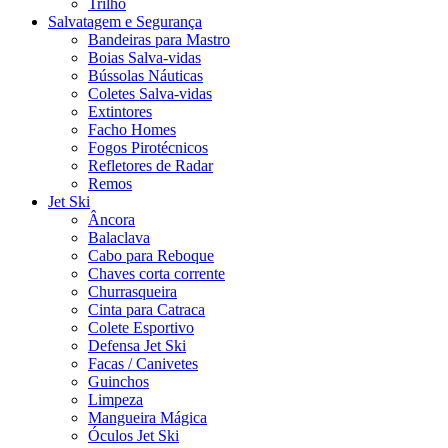
Trilho
Salvatagem e Segurança
Bandeiras para Mastro
Boias Salva-vidas
Bússolas Náuticas
Coletes Salva-vidas
Extintores
Facho Homes
Fogos Pirotécnicos
Refletores de Radar
Remos
Jet Ski
Âncora
Balaclava
Cabo para Reboque
Chaves corta corrente
Churrasqueira
Cinta para Catraca
Colete Esportivo
Defensa Jet Ski
Facas / Canivetes
Guinchos
Limpeza
Mangueira Mágica
Óculos Jet Ski