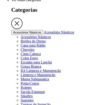
Categorias
Acessórios Náuticos
Acessórios Náuticos
Acessórios Náuticos
Bujões de Dreno
Capa para Rádio
Chuveiro
Cinta Catraca
Colas Epox
Escadas para Lancha
Graxa Branca
Kit Limpeza e Manutenção
Limpeza e Manutenção
Massa Subqauatica
Porta-Copos
Roletes
Sacola Estanque
Sikaflex
Suportes
Tampas de Inspeção