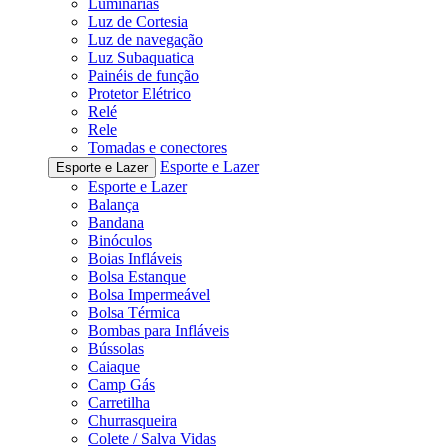
Luminárias
Luz de Cortesia
Luz de navegação
Luz Subaquatica
Painéis de função
Protetor Elétrico
Relé
Rele
Tomadas e conectores
Esporte e Lazer
Esporte e Lazer
Esporte e Lazer
Balança
Bandana
Binóculos
Boias Infláveis
Bolsa Estanque
Bolsa Impermeável
Bolsa Térmica
Bombas para Infláveis
Bússolas
Caiaque
Camp Gás
Carretilha
Churrasqueira
Colete / Salva Vidas