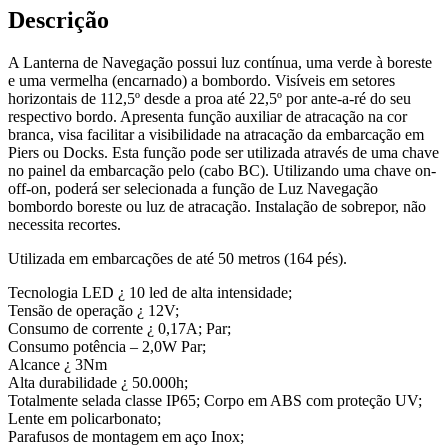
Descrição
A Lanterna de Navegação possui luz contínua, uma verde à boreste
e uma vermelha (encarnado) a bombordo. Visíveis em setores
horizontais de 112,5º desde a proa até 22,5º por ante-a-ré do seu
respectivo bordo. Apresenta função auxiliar de atracação na cor
branca, visa facilitar a visibilidade na atracação da embarcação em
Piers ou Docks. Esta função pode ser utilizada através de uma chave
no painel da embarcação pelo (cabo BC). Utilizando uma chave on-
off-on, poderá ser selecionada a função de Luz Navegação
bombordo boreste ou luz de atracação. Instalação de sobrepor, não
necessita recortes.
Utilizada em embarcações de até 50 metros (164 pés).
Tecnologia LED ¿ 10 led de alta intensidade;
Tensão de operação ¿ 12V;
Consumo de corrente ¿ 0,17A; Par;
Consumo potência – 2,0W Par;
Alcance ¿ 3Nm
Alta durabilidade ¿ 50.000h;
Totalmente selada classe IP65; Corpo em ABS com proteção UV;
Lente em policarbonato;
Parafusos de montagem em aço Inox;