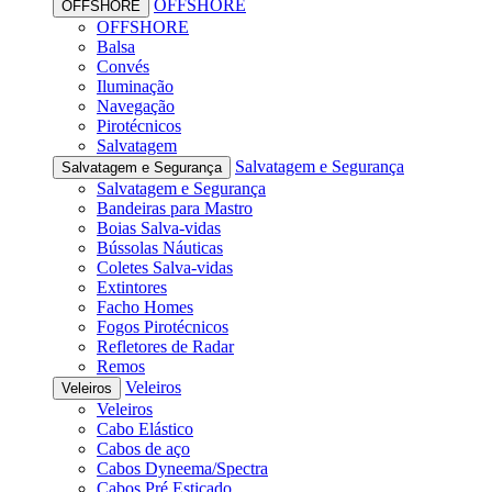
OFFSHORE
OFFSHORE
OFFSHORE
Balsa
Convés
Iluminação
Navegação
Pirotécnicos
Salvatagem
Salvatagem e Segurança
Salvatagem e Segurança
Salvatagem e Segurança
Bandeiras para Mastro
Boias Salva-vidas
Bússolas Náuticas
Coletes Salva-vidas
Extintores
Facho Homes
Fogos Pirotécnicos
Refletores de Radar
Remos
Veleiros
Veleiros
Veleiros
Cabo Elástico
Cabos de aço
Cabos Dyneema/Spectra
Cabos Pré Esticado