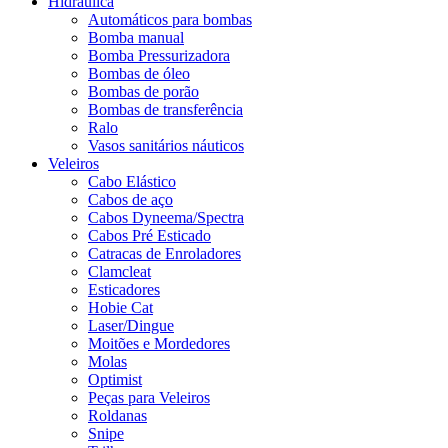
Hidráulica
Automáticos para bombas
Bomba manual
Bomba Pressurizadora
Bombas de óleo
Bombas de porão
Bombas de transferência
Ralo
Vasos sanitários náuticos
Veleiros
Cabo Elástico
Cabos de aço
Cabos Dyneema/Spectra
Cabos Pré Esticado
Catracas de Enroladores
Clamcleat
Esticadores
Hobie Cat
Laser/Dingue
Moitões e Mordedores
Molas
Optimist
Peças para Veleiros
Roldanas
Snipe