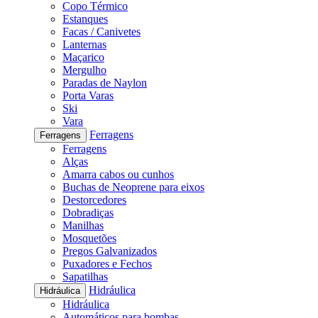
Copo Térmico
Estanques
Facas / Canivetes
Lanternas
Maçarico
Mergulho
Paradas de Naylon
Porta Varas
Ski
Vara
Ferragens
Ferragens
Ferragens
Alças
Amarra cabos ou cunhos
Buchas de Neoprene para eixos
Destorcedores
Dobradiças
Manilhas
Mosquetões
Pregos Galvanizados
Puxadores e Fechos
Sapatilhas
Hidráulica
Hidráulica
Hidráulica
Automáticos para bombas