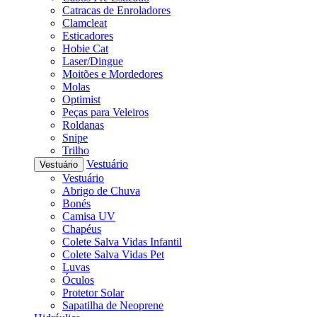
Catracas de Enroladores
Clamcleat
Esticadores
Hobie Cat
Laser/Dingue
Moitões e Mordedores
Molas
Optimist
Peças para Veleiros
Roldanas
Snipe
Trilho
Vestuário
Vestuário
Vestuário
Abrigo de Chuva
Bonés
Camisa UV
Chapéus
Colete Salva Vidas Infantil
Colete Salva Vidas Pet
Luvas
Óculos
Protetor Solar
Sapatilha de Neoprene