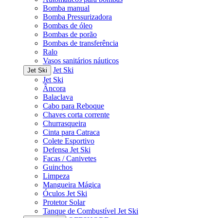
Bomba manual
Bomba Pressurizadora
Bombas de óleo
Bombas de porão
Bombas de transferência
Ralo
Vasos sanitários náuticos
Jet Ski
Jet Ski
Jet Ski
Âncora
Balaclava
Cabo para Reboque
Chaves corta corrente
Churrasqueira
Cinta para Catraca
Colete Esportivo
Defensa Jet Ski
Facas / Canivetes
Guinchos
Limpeza
Mangueira Mágica
Óculos Jet Ski
Protetor Solar
Tanque de Combustível Jet Ski