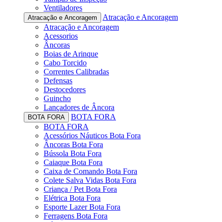
Ventiladores
Atracação e Ancoragem
Atracação e Ancoragem
Atracação e Ancoragem
Acessorios
Âncoras
Boias de Arinque
Cabo Torcido
Correntes Calibradas
Defensas
Destocedores
Guincho
Lançadores de Âncora
BOTA FORA
BOTA FORA
BOTA FORA
Acessórios Náuticos Bota Fora
Âncoras Bota Fora
Bússola Bota Fora
Caiaque Bota Fora
Caixa de Comando Bota Fora
Colete Salva Vidas Bota Fora
Criança / Pet Bota Fora
Elétrica Bota Fora
Esporte Lazer Bota Fora
Ferragens Bota Fora