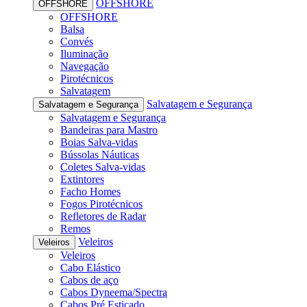
OFFSHORE
OFFSHORE
OFFSHORE
Balsa
Convés
Iluminação
Navegação
Pirotécnicos
Salvatagem
Salvatagem e Segurança
Salvatagem e Segurança
Salvatagem e Segurança
Bandeiras para Mastro
Boias Salva-vidas
Bússolas Náuticas
Coletes Salva-vidas
Extintores
Facho Homes
Fogos Pirotécnicos
Refletores de Radar
Remos
Veleiros
Veleiros
Veleiros
Cabo Elástico
Cabos de aço
Cabos Dyneema/Spectra
Cabos Pré Esticado