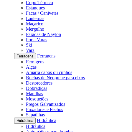
Copo Térmico
Estanques
Facas / Canivetes
Lanternas
Maçarico
Mergulho
Paradas de Naylon
Porta Varas
Ski
Vara
Ferragens
Ferragens
Ferragens
Alças
Amarra cabos ou cunhos
Buchas de Neoprene para eixos
Destorcedores
Dobradiças
Manilhas
Mosquetões
Pregos Galvanizados
Puxadores e Fechos
Sapatilhas
Hidráulica
Hidráulica
Hidráulica
Automáticos para bombas