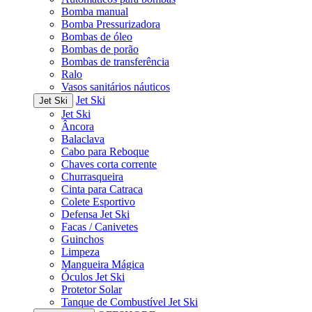
Bomba manual
Bomba Pressurizadora
Bombas de óleo
Bombas de porão
Bombas de transferência
Ralo
Vasos sanitários náuticos
Jet Ski
Jet Ski
Jet Ski
Âncora
Balaclava
Cabo para Reboque
Chaves corta corrente
Churrasqueira
Cinta para Catraca
Colete Esportivo
Defensa Jet Ski
Facas / Canivetes
Guinchos
Limpeza
Mangueira Mágica
Óculos Jet Ski
Protetor Solar
Tanque de Combustível Jet Ski