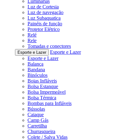
Luminárias
Luz de Cortesia
Luz de navegação
Luz Subaquatica
Painéis de função
Protetor Elétrico
Relé
Rele
Tomadas e conectores
Esporte e Lazer
Esporte e Lazer
Esporte e Lazer
Balança
Bandana
Binóculos
Boias Infláveis
Bolsa Estanque
Bolsa Impermeável
Bolsa Térmica
Bombas para Infláveis
Bússolas
Caiaque
Camp Gás
Carretilha
Churrasqueira
Colete / Salva Vidas