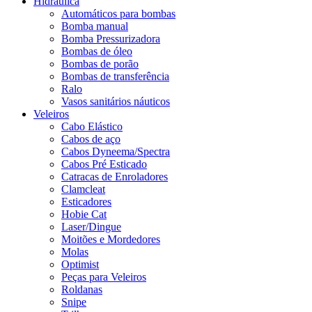
Hidráulica
Automáticos para bombas
Bomba manual
Bomba Pressurizadora
Bombas de óleo
Bombas de porão
Bombas de transferência
Ralo
Vasos sanitários náuticos
Veleiros
Cabo Elástico
Cabos de aço
Cabos Dyneema/Spectra
Cabos Pré Esticado
Catracas de Enroladores
Clamcleat
Esticadores
Hobie Cat
Laser/Dingue
Moitões e Mordedores
Molas
Optimist
Peças para Veleiros
Roldanas
Snipe