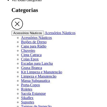
Categorias
Acessórios Náuticos
Acessórios Náuticos
Acessórios Náuticos
Bujões de Dreno
Capa para Rádio
Chuveiro
Cinta Catraca
Colas Epox
Escadas para Lancha
Graxa Branca
Kit Limpeza e Manutenção
Limpeza e Manutenção
Massa Subqauatica
Porta-Copos
Roletes
Sacola Estanque
Sikaflex
Suportes
Tampas de Inspeção