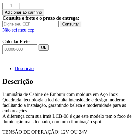
Luminaria
ARIELTEK
Adicionar ao carrinho
E1347
Consulte o frete e o prazo de entrega:
de
Consultar
cabine
Não sei meu cep
inox
LCB
Calcular Frete
07
Ok
azul
quantidade
Descrição
Descrição
Luminária de Cabine de Embutir com moldura em Aço Inox
Quadrada, tecnologia a led de alta intensidade e design moderno,
facilitando a instalação, garantindo beleza e modernidade para as
embarcações.
A diferença com sua irmã LCB-08 é que este modelo tem o foco de
iluminação mais fechado, com uma iluminação spot.
TENSÃO DE OPERAÇÃO: 12V OU 24V