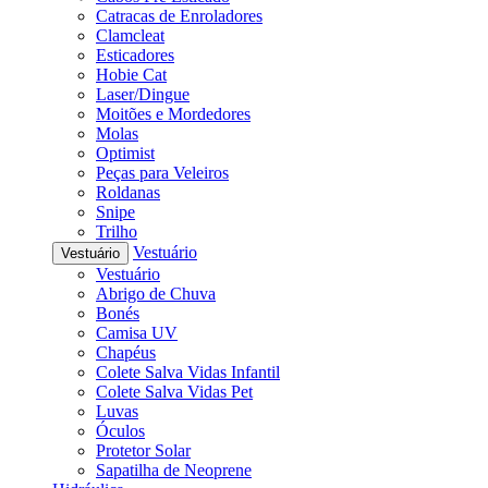
Catracas de Enroladores
Clamcleat
Esticadores
Hobie Cat
Laser/Dingue
Moitões e Mordedores
Molas
Optimist
Peças para Veleiros
Roldanas
Snipe
Trilho
Vestuário
Vestuário
Vestuário
Abrigo de Chuva
Bonés
Camisa UV
Chapéus
Colete Salva Vidas Infantil
Colete Salva Vidas Pet
Luvas
Óculos
Protetor Solar
Sapatilha de Neoprene