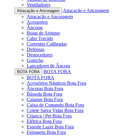
Ventiladores
Atracação e Ancoragem
Atracação e Ancoragem
Atracação e Ancoragem
Acessorios
Âncoras
Boias de Arinque
Cabo Torcido
Correntes Calibradas
Defensas
Destocedores
Guincho
Lançadores de Âncora
BOTA FORA
BOTA FORA
BOTA FORA
Acessórios Náuticos Bota Fora
Âncoras Bota Fora
Bússola Bota Fora
Caiaque Bota Fora
Caixa de Comando Bota Fora
Colete Salva Vidas Bota Fora
Criança / Pet Bota Fora
Elétrica Bota Fora
Esporte Lazer Bota Fora
Ferragens Bota Fora