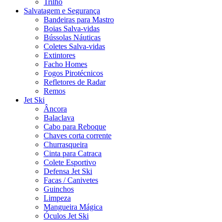
Trilho
Salvatagem e Segurança
Bandeiras para Mastro
Boias Salva-vidas
Bússolas Náuticas
Coletes Salva-vidas
Extintores
Facho Homes
Fogos Pirotécnicos
Refletores de Radar
Remos
Jet Ski
Âncora
Balaclava
Cabo para Reboque
Chaves corta corrente
Churrasqueira
Cinta para Catraca
Colete Esportivo
Defensa Jet Ski
Facas / Canivetes
Guinchos
Limpeza
Mangueira Mágica
Óculos Jet Ski