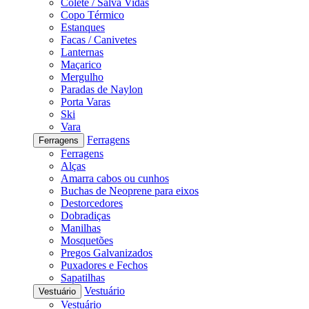
Colete / Salva Vidas
Copo Térmico
Estanques
Facas / Canivetes
Lanternas
Maçarico
Mergulho
Paradas de Naylon
Porta Varas
Ski
Vara
Ferragens
Ferragens
Ferragens
Alças
Amarra cabos ou cunhos
Buchas de Neoprene para eixos
Destorcedores
Dobradiças
Manilhas
Mosquetões
Pregos Galvanizados
Puxadores e Fechos
Sapatilhas
Vestuário
Vestuário
Vestuário