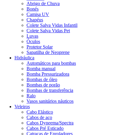
Abrigo de Chuva
Bonés
Camisa UV
Chapéus
Colete Salva Vidas Infantil
Colete Salva Vidas Pet
Luvas
Óculos
Protetor Solar
Sapatilha de Neoprene
Hidráulica
Automáticos para bombas
Bomba manual
Bomba Pressurizadora
Bombas de óleo
Bombas de porão
Bombas de transferência
Ralo
Vasos sanitários náuticos
Veleiros
Cabo Elástico
Cabos de aço
Cabos Dyneema/Spectra
Cabos Pré Esticado
Catracas de Enroladores