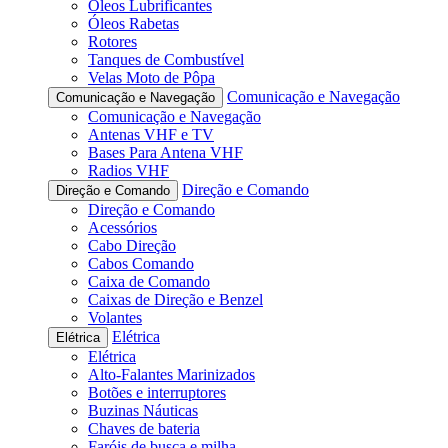
Óleos Lubrificantes
Óleos Rabetas
Rotores
Tanques de Combustível
Velas Moto de Pôpa
Comunicação e Navegação
Comunicação e Navegação
Comunicação e Navegação
Antenas VHF e TV
Bases Para Antena VHF
Radios VHF
Direção e Comando
Direção e Comando
Direção e Comando
Acessórios
Cabo Direção
Cabos Comando
Caixa de Comando
Caixas de Direção e Benzel
Volantes
Elétrica
Elétrica
Elétrica
Alto-Falantes Marinizados
Botões e interruptores
Buzinas Náuticas
Chaves de bateria
Faróis de busca e milha