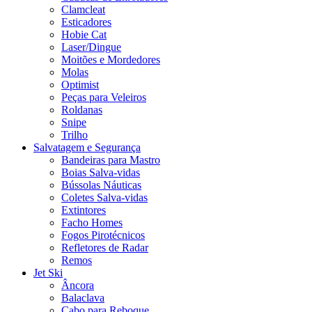
Clamcleat
Esticadores
Hobie Cat
Laser/Dingue
Moitões e Mordedores
Molas
Optimist
Peças para Veleiros
Roldanas
Snipe
Trilho
Salvatagem e Segurança
Bandeiras para Mastro
Boias Salva-vidas
Bússolas Náuticas
Coletes Salva-vidas
Extintores
Facho Homes
Fogos Pirotécnicos
Refletores de Radar
Remos
Jet Ski
Âncora
Balaclava
Cabo para Reboque