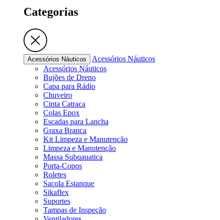
Categorias
Acessórios Náuticos
Acessórios Náuticos
Acessórios Náuticos
Bujões de Dreno
Capa para Rádio
Chuveiro
Cinta Catraca
Colas Epox
Escadas para Lancha
Graxa Branca
Kit Limpeza e Manutenção
Limpeza e Manutenção
Massa Subqauatica
Porta-Copos
Roletes
Sacola Estanque
Sikaflex
Suportes
Tampas de Inspeção
Ventiladores