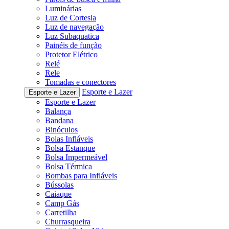
Luminárias
Luz de Cortesia
Luz de navegação
Luz Subaquatica
Painéis de função
Protetor Elétrico
Relé
Rele
Tomadas e conectores
Esporte e Lazer
Esporte e Lazer
Esporte e Lazer
Balança
Bandana
Binóculos
Boias Infláveis
Bolsa Estanque
Bolsa Impermeável
Bolsa Térmica
Bombas para Infláveis
Bússolas
Caiaque
Camp Gás
Carretilha
Churrasqueira