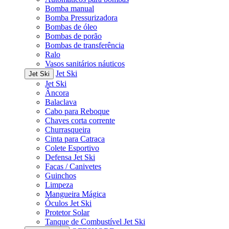
Bomba manual
Bomba Pressurizadora
Bombas de óleo
Bombas de porão
Bombas de transferência
Ralo
Vasos sanitários náuticos
Jet Ski
Jet Ski
Jet Ski
Âncora
Balaclava
Cabo para Reboque
Chaves corta corrente
Churrasqueira
Cinta para Catraca
Colete Esportivo
Defensa Jet Ski
Facas / Canivetes
Guinchos
Limpeza
Mangueira Mágica
Óculos Jet Ski
Protetor Solar
Tanque de Combustível Jet Ski