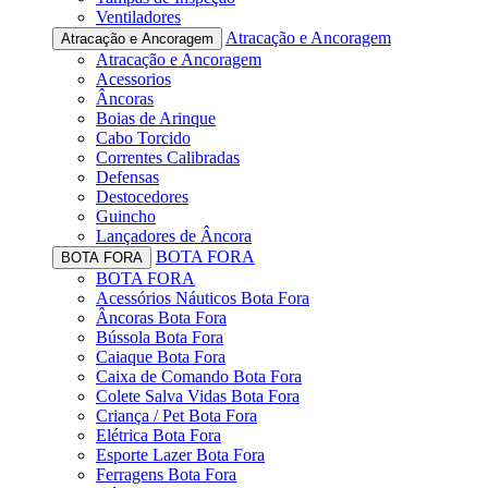
Ventiladores
Atracação e Ancoragem
Atracação e Ancoragem
Atracação e Ancoragem
Acessorios
Âncoras
Boias de Arinque
Cabo Torcido
Correntes Calibradas
Defensas
Destocedores
Guincho
Lançadores de Âncora
BOTA FORA
BOTA FORA
BOTA FORA
Acessórios Náuticos Bota Fora
Âncoras Bota Fora
Bússola Bota Fora
Caiaque Bota Fora
Caixa de Comando Bota Fora
Colete Salva Vidas Bota Fora
Criança / Pet Bota Fora
Elétrica Bota Fora
Esporte Lazer Bota Fora
Ferragens Bota Fora