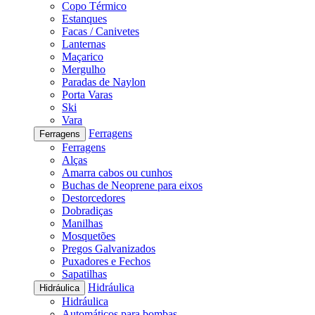
Copo Térmico
Estanques
Facas / Canivetes
Lanternas
Maçarico
Mergulho
Paradas de Naylon
Porta Varas
Ski
Vara
Ferragens
Ferragens
Ferragens
Alças
Amarra cabos ou cunhos
Buchas de Neoprene para eixos
Destorcedores
Dobradiças
Manilhas
Mosquetões
Pregos Galvanizados
Puxadores e Fechos
Sapatilhas
Hidráulica
Hidráulica
Hidráulica
Automáticos para bombas