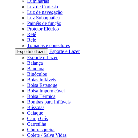
Luminárias
Luz de Cortesia
Luz de navegação
Luz Subaquatica
Painéis de função
Protetor Elétrico
Relé
Rele
Tomadas e conectores
Esporte e Lazer
Esporte e Lazer
Esporte e Lazer
Balança
Bandana
Binóculos
Boias Infláveis
Bolsa Estanque
Bolsa Impermeável
Bolsa Térmica
Bombas para Infláveis
Bússolas
Caiaque
Camp Gás
Carretilha
Churrasqueira
Colete / Salva Vidas