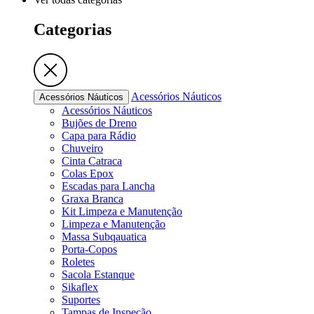
Categorias
Acessórios Náuticos
Acessórios Náuticos
Acessórios Náuticos
Bujões de Dreno
Capa para Rádio
Chuveiro
Cinta Catraca
Colas Epox
Escadas para Lancha
Graxa Branca
Kit Limpeza e Manutenção
Limpeza e Manutenção
Massa Subqauatica
Porta-Copos
Roletes
Sacola Estanque
Sikaflex
Suportes
Tampas de Inspeção