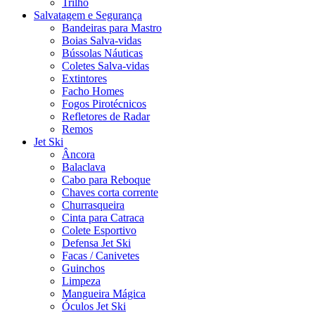
Trilho
Salvatagem e Segurança
Bandeiras para Mastro
Boias Salva-vidas
Bússolas Náuticas
Coletes Salva-vidas
Extintores
Facho Homes
Fogos Pirotécnicos
Refletores de Radar
Remos
Jet Ski
Âncora
Balaclava
Cabo para Reboque
Chaves corta corrente
Churrasqueira
Cinta para Catraca
Colete Esportivo
Defensa Jet Ski
Facas / Canivetes
Guinchos
Limpeza
Mangueira Mágica
Óculos Jet Ski