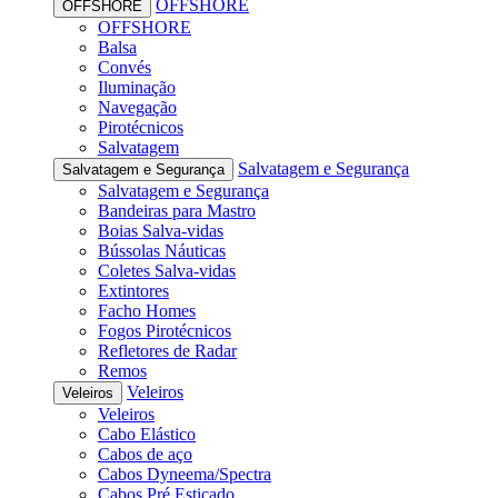
OFFSHORE
OFFSHORE
OFFSHORE
Balsa
Convés
Iluminação
Navegação
Pirotécnicos
Salvatagem
Salvatagem e Segurança
Salvatagem e Segurança
Salvatagem e Segurança
Bandeiras para Mastro
Boias Salva-vidas
Bússolas Náuticas
Coletes Salva-vidas
Extintores
Facho Homes
Fogos Pirotécnicos
Refletores de Radar
Remos
Veleiros
Veleiros
Veleiros
Cabo Elástico
Cabos de aço
Cabos Dyneema/Spectra
Cabos Pré Esticado