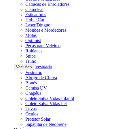
Catracas de Enroladores
Clamcleat
Esticadores
Hobie Cat
Laser/Dingue
Moitões e Mordedores
Molas
Optimist
Peças para Veleiros
Roldanas
Snipe
Trilho
Vestuário
Vestuário
Vestuário
Abrigo de Chuva
Bonés
Camisa UV
Chapéus
Colete Salva Vidas Infantil
Colete Salva Vidas Pet
Luvas
Óculos
Protetor Solar
Sapatilha de Neoprene