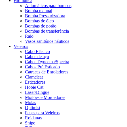
Hidráulica
Automáticos para bombas
Bomba manual
Bomba Pressurizadora
Bombas de óleo
Bombas de porão
Bombas de transferência
Ralo
Vasos sanitários náuticos
Veleiros
Cabo Elástico
Cabos de aço
Cabos Dyneema/Spectra
Cabos Pré Esticado
Catracas de Enroladores
Clamcleat
Esticadores
Hobie Cat
Laser/Dingue
Moitões e Mordedores
Molas
Optimist
Peças para Veleiros
Roldanas
Snipe