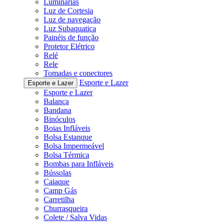
Luminárias
Luz de Cortesia
Luz de navegação
Luz Subaquatica
Painéis de função
Protetor Elétrico
Relé
Rele
Tomadas e conectores
Esporte e Lazer
Esporte e Lazer
Esporte e Lazer
Balança
Bandana
Binóculos
Boias Infláveis
Bolsa Estanque
Bolsa Impermeável
Bolsa Térmica
Bombas para Infláveis
Bússolas
Caiaque
Camp Gás
Carretilha
Churrasqueira
Colete / Salva Vidas