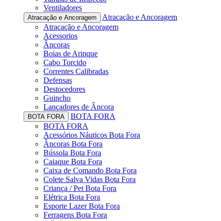
Ventiladores
Atracação e Ancoragem
Atracação e Ancoragem
Atracação e Ancoragem
Acessorios
Âncoras
Boias de Arinque
Cabo Torcido
Correntes Calibradas
Defensas
Destocedores
Guincho
Lançadores de Âncora
BOTA FORA
BOTA FORA
BOTA FORA
Acessórios Náuticos Bota Fora
Âncoras Bota Fora
Bússola Bota Fora
Caiaque Bota Fora
Caixa de Comando Bota Fora
Colete Salva Vidas Bota Fora
Criança / Pet Bota Fora
Elétrica Bota Fora
Esporte Lazer Bota Fora
Ferragens Bota Fora