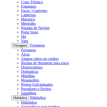
Copo Térmico
Estanques
Facas / Canivetes
Lanternas
Maçarico
Mergulho
Paradas de Naylon
Porta Varas
Ski
Vara
Ferragens
Ferragens
Ferragens
Alças
Amarra cabos ou cunhos
Buchas de Neoprene para eixos
Destorcedores
Dobradiças
Manilhas
Mosquetões
Pregos Galvanizados
Puxadores e Fechos
Sapatilhas
Hidráulica
Hidráulica
Hidráulica
Automáticos para bombas