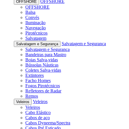
OFFSHORE
OFFSHORE
OFFSHORE
Balsa
Convés
Iluminação
Navegação
Pirotécnicos
Salvatagem
Salvatagem e Segurança
Salvatagem e Segurança
Salvatagem e Segurança
Bandeiras para Mastro
Boias Salva-vidas
Bússolas Náuticas
Coletes Salva-vidas
Extintores
Facho Homes
Fogos Pirotécnicos
Refletores de Radar
Remos
Veleiros
Veleiros
Veleiros
Cabo Elástico
Cabos de aço
Cabos Dyneema/Spectra
Cabos Pré Esticado