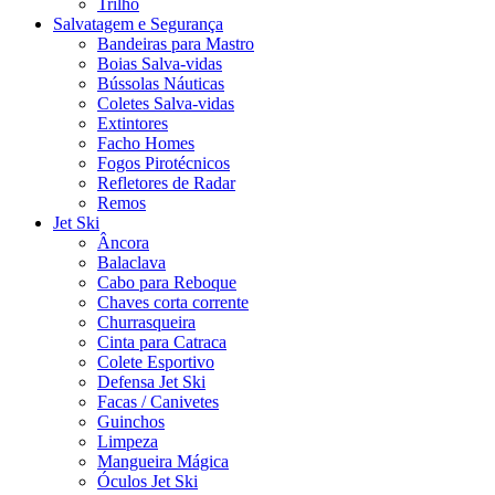
Trilho
Salvatagem e Segurança
Bandeiras para Mastro
Boias Salva-vidas
Bússolas Náuticas
Coletes Salva-vidas
Extintores
Facho Homes
Fogos Pirotécnicos
Refletores de Radar
Remos
Jet Ski
Âncora
Balaclava
Cabo para Reboque
Chaves corta corrente
Churrasqueira
Cinta para Catraca
Colete Esportivo
Defensa Jet Ski
Facas / Canivetes
Guinchos
Limpeza
Mangueira Mágica
Óculos Jet Ski