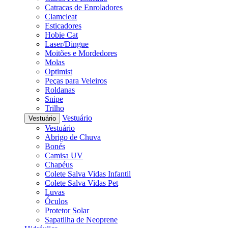
Catracas de Enroladores
Clamcleat
Esticadores
Hobie Cat
Laser/Dingue
Moitões e Mordedores
Molas
Optimist
Peças para Veleiros
Roldanas
Snipe
Trilho
Vestuário
Vestuário
Vestuário
Abrigo de Chuva
Bonés
Camisa UV
Chapéus
Colete Salva Vidas Infantil
Colete Salva Vidas Pet
Luvas
Óculos
Protetor Solar
Sapatilha de Neoprene