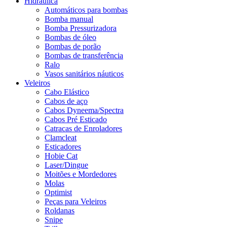
Hidráulica
Automáticos para bombas
Bomba manual
Bomba Pressurizadora
Bombas de óleo
Bombas de porão
Bombas de transferência
Ralo
Vasos sanitários náuticos
Veleiros
Cabo Elástico
Cabos de aço
Cabos Dyneema/Spectra
Cabos Pré Esticado
Catracas de Enroladores
Clamcleat
Esticadores
Hobie Cat
Laser/Dingue
Moitões e Mordedores
Molas
Optimist
Peças para Veleiros
Roldanas
Snipe