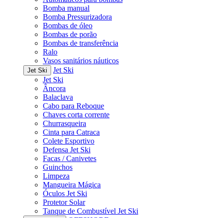
Bomba manual
Bomba Pressurizadora
Bombas de óleo
Bombas de porão
Bombas de transferência
Ralo
Vasos sanitários náuticos
Jet Ski
Jet Ski
Jet Ski
Âncora
Balaclava
Cabo para Reboque
Chaves corta corrente
Churrasqueira
Cinta para Catraca
Colete Esportivo
Defensa Jet Ski
Facas / Canivetes
Guinchos
Limpeza
Mangueira Mágica
Óculos Jet Ski
Protetor Solar
Tanque de Combustível Jet Ski