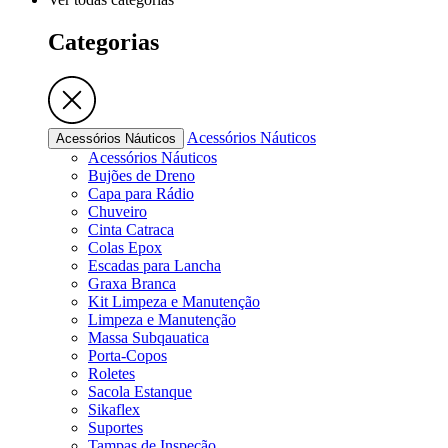
Categorias
Acessórios Náuticos
Acessórios Náuticos
Acessórios Náuticos
Bujões de Dreno
Capa para Rádio
Chuveiro
Cinta Catraca
Colas Epox
Escadas para Lancha
Graxa Branca
Kit Limpeza e Manutenção
Limpeza e Manutenção
Massa Subqauatica
Porta-Copos
Roletes
Sacola Estanque
Sikaflex
Suportes
Tampas de Inspeção