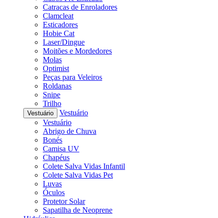
Catracas de Enroladores
Clamcleat
Esticadores
Hobie Cat
Laser/Dingue
Moitões e Mordedores
Molas
Optimist
Peças para Veleiros
Roldanas
Snipe
Trilho
Vestuário
Vestuário
Vestuário
Abrigo de Chuva
Bonés
Camisa UV
Chapéus
Colete Salva Vidas Infantil
Colete Salva Vidas Pet
Luvas
Óculos
Protetor Solar
Sapatilha de Neoprene