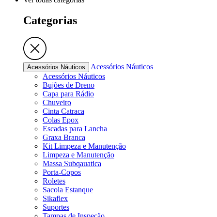
Categorias
Acessórios Náuticos
Acessórios Náuticos
Acessórios Náuticos
Bujões de Dreno
Capa para Rádio
Chuveiro
Cinta Catraca
Colas Epox
Escadas para Lancha
Graxa Branca
Kit Limpeza e Manutenção
Limpeza e Manutenção
Massa Subqauatica
Porta-Copos
Roletes
Sacola Estanque
Sikaflex
Suportes
Tampas de Inspeção