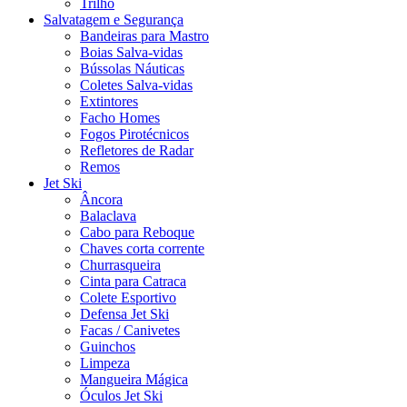
Trilho
Salvatagem e Segurança
Bandeiras para Mastro
Boias Salva-vidas
Bússolas Náuticas
Coletes Salva-vidas
Extintores
Facho Homes
Fogos Pirotécnicos
Refletores de Radar
Remos
Jet Ski
Âncora
Balaclava
Cabo para Reboque
Chaves corta corrente
Churrasqueira
Cinta para Catraca
Colete Esportivo
Defensa Jet Ski
Facas / Canivetes
Guinchos
Limpeza
Mangueira Mágica
Óculos Jet Ski