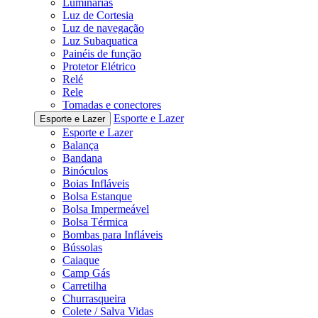
Luminárias
Luz de Cortesia
Luz de navegação
Luz Subaquatica
Painéis de função
Protetor Elétrico
Relé
Rele
Tomadas e conectores
Esporte e Lazer
Esporte e Lazer
Esporte e Lazer
Balança
Bandana
Binóculos
Boias Infláveis
Bolsa Estanque
Bolsa Impermeável
Bolsa Térmica
Bombas para Infláveis
Bússolas
Caiaque
Camp Gás
Carretilha
Churrasqueira
Colete / Salva Vidas