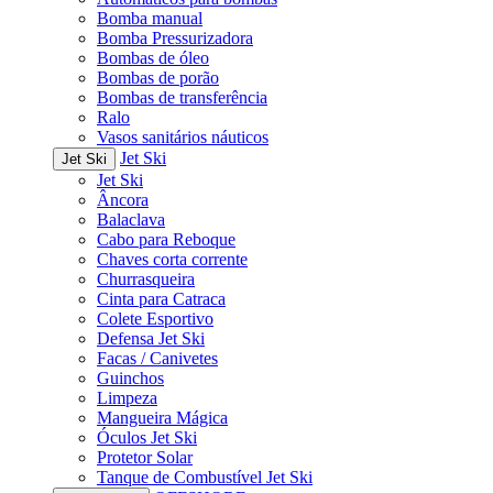
Bomba manual
Bomba Pressurizadora
Bombas de óleo
Bombas de porão
Bombas de transferência
Ralo
Vasos sanitários náuticos
Jet Ski
Jet Ski
Jet Ski
Âncora
Balaclava
Cabo para Reboque
Chaves corta corrente
Churrasqueira
Cinta para Catraca
Colete Esportivo
Defensa Jet Ski
Facas / Canivetes
Guinchos
Limpeza
Mangueira Mágica
Óculos Jet Ski
Protetor Solar
Tanque de Combustível Jet Ski