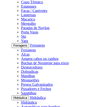
Copo Térmico
Estanques
Facas / Canivetes
Lanternas
Maçarico
Mergulho
Paradas de Naylon
Porta Varas
Ski
Vara
Ferragens
Ferragens
Ferragens
Alças
Amarra cabos ou cunhos
Buchas de Neoprene para eixos
Destorcedores
Dobradiças
Manilhas
Mosquetões
Pregos Galvanizados
Puxadores e Fechos
Sapatilhas
Hidráulica
Hidráulica
Hidráulica
Automáticos para bombas