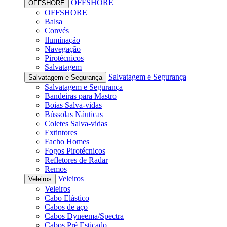
OFFSHORE
OFFSHORE
OFFSHORE
Balsa
Convés
Iluminação
Navegação
Pirotécnicos
Salvatagem
Salvatagem e Segurança
Salvatagem e Segurança
Salvatagem e Segurança
Bandeiras para Mastro
Boias Salva-vidas
Bússolas Náuticas
Coletes Salva-vidas
Extintores
Facho Homes
Fogos Pirotécnicos
Refletores de Radar
Remos
Veleiros
Veleiros
Veleiros
Cabo Elástico
Cabos de aço
Cabos Dyneema/Spectra
Cabos Pré Esticado