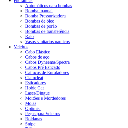
Hidráulica
Automáticos para bombas
Bomba manual
Bomba Pressurizadora
Bombas de óleo
Bombas de porão
Bombas de transferência
Ralo
Vasos sanitários náuticos
Veleiros
Cabo Elástico
Cabos de aço
Cabos Dyneema/Spectra
Cabos Pré Esticado
Catracas de Enroladores
Clamcleat
Esticadores
Hobie Cat
Laser/Dingue
Moitões e Mordedores
Molas
Optimist
Peças para Veleiros
Roldanas
Snipe