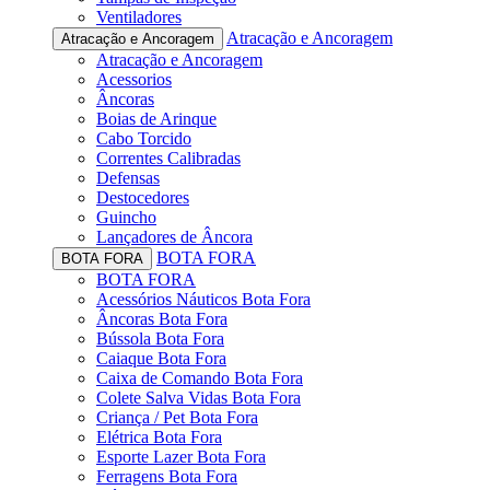
Ventiladores
Atracação e Ancoragem
Atracação e Ancoragem
Atracação e Ancoragem
Acessorios
Âncoras
Boias de Arinque
Cabo Torcido
Correntes Calibradas
Defensas
Destocedores
Guincho
Lançadores de Âncora
BOTA FORA
BOTA FORA
BOTA FORA
Acessórios Náuticos Bota Fora
Âncoras Bota Fora
Bússola Bota Fora
Caiaque Bota Fora
Caixa de Comando Bota Fora
Colete Salva Vidas Bota Fora
Criança / Pet Bota Fora
Elétrica Bota Fora
Esporte Lazer Bota Fora
Ferragens Bota Fora