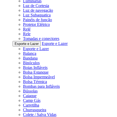
Luminárias
Luz de Cortesia
Luz de navegação
Luz Subaquatica
Painéis de função
Protetor Elétrico
Relé
Rele
Tomadas e conectores
Esporte e Lazer
Esporte e Lazer
Esporte e Lazer
Balança
Bandana
Binóculos
Boias Infláveis
Bolsa Estanque
Bolsa Impermeável
Bolsa Térmica
Bombas para Infláveis
Bússolas
Caiaque
Camp Gás
Carretilha
Churrasqueira
Colete / Salva Vidas