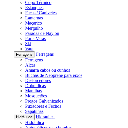
Copo Térmico
Estanques
Facas / Canivetes
Lanternas
Maçarico
Mergulho
Paradas de Naylon
Porta Varas
Ski
Vara
Ferragens
Ferragens
Ferragens
Alças
Amarra cabos ou cunhos
Buchas de Neoprene para eixos
Destorcedores
Dobradiças
Manilhas
Mosquetões
Pregos Galvanizados
Puxadores e Fechos
Sapatilhas
Hidráulica
Hidráulica
Hidráulica
Automáticos para bombas