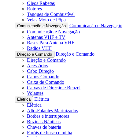
Óleos Rabetas
Rotores
Tanques de Combustível
Velas Moto de Pôpa
Comunicação e Navegação
Comunicação e Navegação
Comunicação e Navegação
Antenas VHF e TV
Bases Para Antena VHF
Radios VHF
Direção e Comando
Direção e Comando
Direção e Comando
Acessórios
Cabo Direção
Cabos Comando
Caixa de Comando
Caixas de Direção e Benzel
Volantes
Elétrica
Elétrica
Elétrica
Alto-Falantes Marinizados
Botões e interruptores
Buzinas Náuticas
Chaves de bateria
Faróis de busca e milha