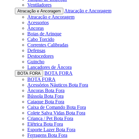
Ventiladores
Atracação e Ancoragem
Atracação e Ancoragem
Atracação e Ancoragem
Acessorios
Âncoras
Boias de Arinque
Cabo Torcido
Correntes Calibradas
Defensas
Destocedores
Guincho
Lançadores de Âncora
BOTA FORA
BOTA FORA
BOTA FORA
Acessórios Náuticos Bota Fora
Âncoras Bota Fora
Bússola Bota Fora
Caiaque Bota Fora
Caixa de Comando Bota Fora
Colete Salva Vidas Bota Fora
Criança / Pet Bota Fora
Elétrica Bota Fora
Esporte Lazer Bota Fora
Ferragens Bota Fora