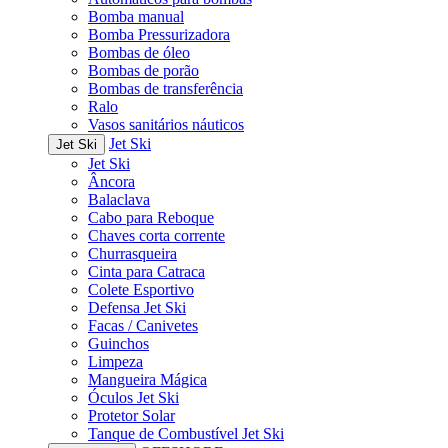
Bomba manual
Bomba Pressurizadora
Bombas de óleo
Bombas de porão
Bombas de transferência
Ralo
Vasos sanitários náuticos
Jet Ski
Jet Ski
Jet Ski
Âncora
Balaclava
Cabo para Reboque
Chaves corta corrente
Churrasqueira
Cinta para Catraca
Colete Esportivo
Defensa Jet Ski
Facas / Canivetes
Guinchos
Limpeza
Mangueira Mágica
Óculos Jet Ski
Protetor Solar
Tanque de Combustível Jet Ski