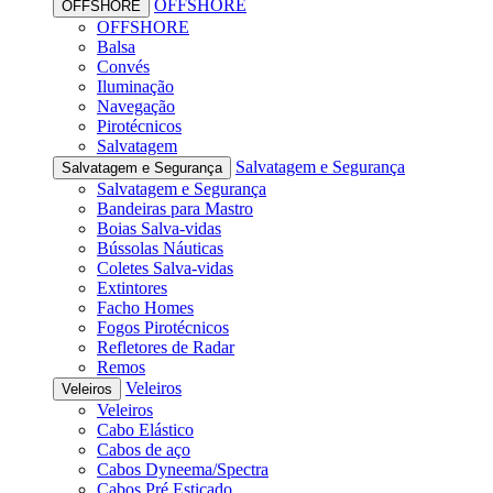
OFFSHORE
OFFSHORE
OFFSHORE
Balsa
Convés
Iluminação
Navegação
Pirotécnicos
Salvatagem
Salvatagem e Segurança
Salvatagem e Segurança
Salvatagem e Segurança
Bandeiras para Mastro
Boias Salva-vidas
Bússolas Náuticas
Coletes Salva-vidas
Extintores
Facho Homes
Fogos Pirotécnicos
Refletores de Radar
Remos
Veleiros
Veleiros
Veleiros
Cabo Elástico
Cabos de aço
Cabos Dyneema/Spectra
Cabos Pré Esticado