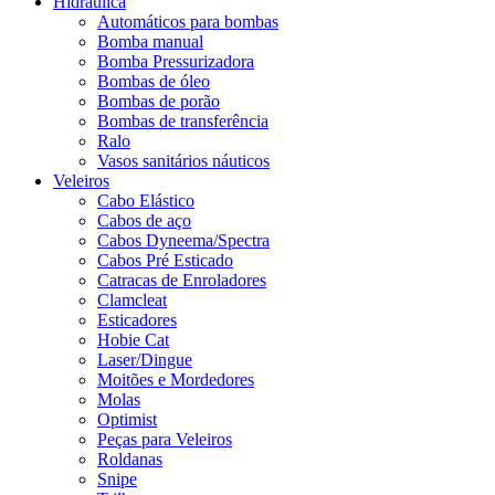
Hidráulica
Automáticos para bombas
Bomba manual
Bomba Pressurizadora
Bombas de óleo
Bombas de porão
Bombas de transferência
Ralo
Vasos sanitários náuticos
Veleiros
Cabo Elástico
Cabos de aço
Cabos Dyneema/Spectra
Cabos Pré Esticado
Catracas de Enroladores
Clamcleat
Esticadores
Hobie Cat
Laser/Dingue
Moitões e Mordedores
Molas
Optimist
Peças para Veleiros
Roldanas
Snipe