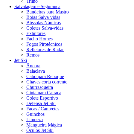
Trilho
Salvatagem e Segurança
Bandeiras para Mastro
Boias Salva-vidas
Bússolas Náuticas
Coletes Salva-vidas
Extintores
Facho Homes
Fogos Pirotécnicos
Refletores de Radar
Remos
Jet Ski
Âncora
Balaclava
Cabo para Reboque
Chaves corta corrente
Churrasqueira
Cinta para Catraca
Colete Esportivo
Defensa Jet Ski
Facas / Canivetes
Guinchos
Limpeza
Mangueira Mágica
Óculos Jet Ski