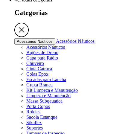
Categorias
Acessórios Náuticos
Acessórios Náuticos
Acessórios Náuticos
Bujões de Dreno
Capa para Rádio
Chuveiro
Cinta Catraca
Colas Epox
Escadas para Lancha
Graxa Branca
Kit Limpeza e Manutenção
Limpeza e Manutenção
Massa Subqauatica
Porta-Copos
Roletes
Sacola Estanque
Sikaflex
Suportes
Tampas de Inspeção