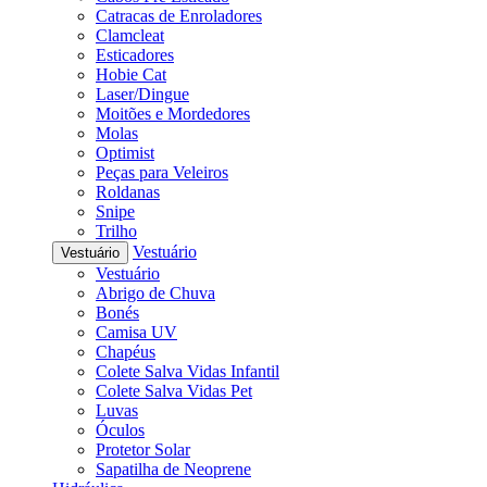
Catracas de Enroladores
Clamcleat
Esticadores
Hobie Cat
Laser/Dingue
Moitões e Mordedores
Molas
Optimist
Peças para Veleiros
Roldanas
Snipe
Trilho
Vestuário
Vestuário
Vestuário
Abrigo de Chuva
Bonés
Camisa UV
Chapéus
Colete Salva Vidas Infantil
Colete Salva Vidas Pet
Luvas
Óculos
Protetor Solar
Sapatilha de Neoprene