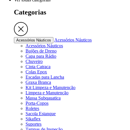
Categorias
Acessórios Náuticos
Acessórios Náuticos
Acessórios Náuticos
Bujões de Dreno
Capa para Rádio
Chuveiro
Cinta Catraca
Colas Epox
Escadas para Lancha
Graxa Branca
Kit Limpeza e Manutenção
Limpeza e Manutenção
Massa Subqauatica
Porta-Copos
Roletes
Sacola Estanque
Sikaflex
Suportes
Tampas de Inspeção