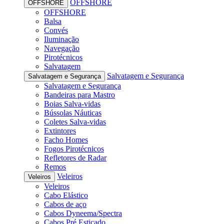
OFFSHORE
OFFSHORE
OFFSHORE
Balsa
Convés
Iluminação
Navegação
Pirotécnicos
Salvatagem
Salvatagem e Segurança
Salvatagem e Segurança
Salvatagem e Segurança
Bandeiras para Mastro
Boias Salva-vidas
Bússolas Náuticas
Coletes Salva-vidas
Extintores
Facho Homes
Fogos Pirotécnicos
Refletores de Radar
Remos
Veleiros
Veleiros
Veleiros
Cabo Elástico
Cabos de aço
Cabos Dyneema/Spectra
Cabos Pré Esticado