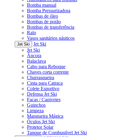
Bomba manual
Bomba Pressurizadora
Bombas de óleo
Bombas de porão
Bombas de transferência
Ralo
Vasos sanitários náuticos
Jet Ski
Jet Ski
Jet Ski
Âncora
Balaclava
Cabo para Reboque
Chaves corta corrente
Churrasqueira
Cinta para Catraca
Colete Esportivo
Defensa Jet Ski
Facas / Canivetes
Guinchos
Limpeza
Mangueira Mágica
Óculos Jet Ski
Protetor Solar
Tanque de Combustível Jet Ski