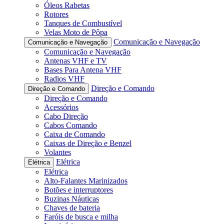
Óleos Rabetas
Rotores
Tanques de Combustível
Velas Moto de Pôpa
Comunicação e Navegação
Comunicação e Navegação
Comunicação e Navegação
Antenas VHF e TV
Bases Para Antena VHF
Radios VHF
Direção e Comando
Direção e Comando
Direção e Comando
Acessórios
Cabo Direção
Cabos Comando
Caixa de Comando
Caixas de Direção e Benzel
Volantes
Elétrica
Elétrica
Elétrica
Alto-Falantes Marinizados
Botões e interruptores
Buzinas Náuticas
Chaves de bateria
Faróis de busca e milha