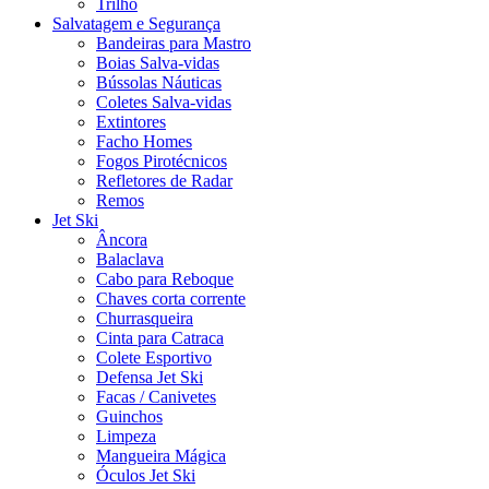
Trilho
Salvatagem e Segurança
Bandeiras para Mastro
Boias Salva-vidas
Bússolas Náuticas
Coletes Salva-vidas
Extintores
Facho Homes
Fogos Pirotécnicos
Refletores de Radar
Remos
Jet Ski
Âncora
Balaclava
Cabo para Reboque
Chaves corta corrente
Churrasqueira
Cinta para Catraca
Colete Esportivo
Defensa Jet Ski
Facas / Canivetes
Guinchos
Limpeza
Mangueira Mágica
Óculos Jet Ski