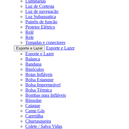
Luminárias
Luz de Cortesia
Luz de navegação
Luz Subaquatica
Painéis de função
Protetor Elétrico
Relé
Rele
Tomadas e conectores
Esporte e Lazer
Esporte e Lazer
Esporte e Lazer
Balança
Bandana
Binóculos
Boias Infláveis
Bolsa Estanque
Bolsa Impermeável
Bolsa Térmica
Bombas para Infláveis
Bússolas
Caiaque
Camp Gás
Carretilha
Churrasqueira
Colete / Salva Vidas