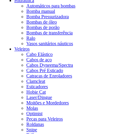
Hidráulica
Automáticos para bombas
Bomba manual
Bomba Pressurizadora
Bombas de óleo
Bombas de porão
Bombas de transferência
Ralo
Vasos sanitários náuticos
Veleiros
Cabo Elástico
Cabos de aço
Cabos Dyneema/Spectra
Cabos Pré Esticado
Catracas de Enroladores
Clamcleat
Esticadores
Hobie Cat
Laser/Dingue
Moitões e Mordedores
Molas
Optimist
Peças para Veleiros
Roldanas
Snipe