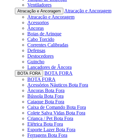
Ventiladores
Atracação e Ancoragem
Atracação e Ancoragem
Atracação e Ancoragem
Acessorios
Âncoras
Boias de Arinque
Cabo Torcido
Correntes Calibradas
Defensas
Destocedores
Guincho
Lançadores de Âncora
BOTA FORA
BOTA FORA
BOTA FORA
Acessórios Náuticos Bota Fora
Âncoras Bota Fora
Bússola Bota Fora
Caiaque Bota Fora
Caixa de Comando Bota Fora
Colete Salva Vidas Bota Fora
Criança / Pet Bota Fora
Elétrica Bota Fora
Esporte Lazer Bota Fora
Ferragens Bota Fora