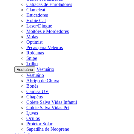
Catracas de Enroladores
Clamcleat
Esticadores
Hobie Cat
Laser/Dingue
Moitões e Mordedores
Molas
Optimist
Peças para Veleiros
Roldanas
Snipe
Trilho
Vestuário
Vestuário
Vestuário
Abrigo de Chuva
Bonés
Camisa UV
Chapéus
Colete Salva Vidas Infantil
Colete Salva Vidas Pet
Luvas
Óculos
Protetor Solar
Sapatilha de Neoprene