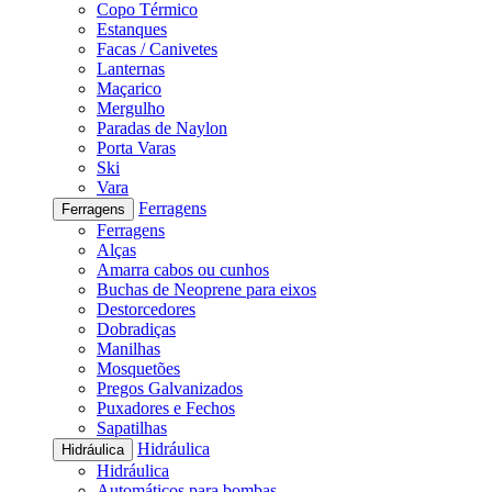
Copo Térmico
Estanques
Facas / Canivetes
Lanternas
Maçarico
Mergulho
Paradas de Naylon
Porta Varas
Ski
Vara
Ferragens
Ferragens
Ferragens
Alças
Amarra cabos ou cunhos
Buchas de Neoprene para eixos
Destorcedores
Dobradiças
Manilhas
Mosquetões
Pregos Galvanizados
Puxadores e Fechos
Sapatilhas
Hidráulica
Hidráulica
Hidráulica
Automáticos para bombas