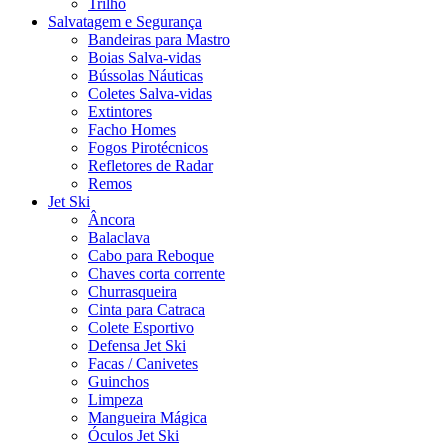
Trilho
Salvatagem e Segurança
Bandeiras para Mastro
Boias Salva-vidas
Bússolas Náuticas
Coletes Salva-vidas
Extintores
Facho Homes
Fogos Pirotécnicos
Refletores de Radar
Remos
Jet Ski
Âncora
Balaclava
Cabo para Reboque
Chaves corta corrente
Churrasqueira
Cinta para Catraca
Colete Esportivo
Defensa Jet Ski
Facas / Canivetes
Guinchos
Limpeza
Mangueira Mágica
Óculos Jet Ski