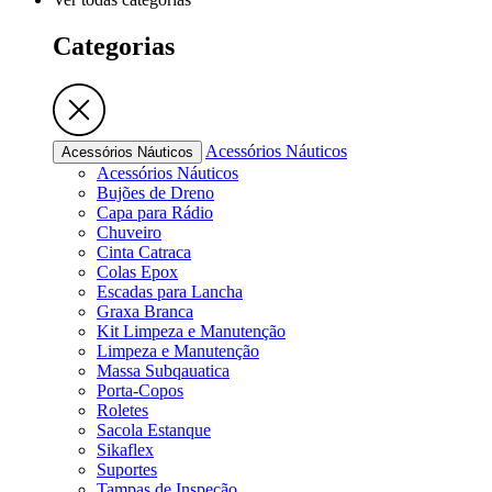
Categorias
Acessórios Náuticos
Acessórios Náuticos
Acessórios Náuticos
Bujões de Dreno
Capa para Rádio
Chuveiro
Cinta Catraca
Colas Epox
Escadas para Lancha
Graxa Branca
Kit Limpeza e Manutenção
Limpeza e Manutenção
Massa Subqauatica
Porta-Copos
Roletes
Sacola Estanque
Sikaflex
Suportes
Tampas de Inspeção