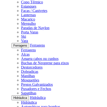
Copo Térmico
Estanques
Facas / Canivetes
Lanternas
Maçarico
Mergulho
Paradas de Naylon
Porta Varas
Ski
Vara
Ferragens
Ferragens
Ferragens
Alças
Amarra cabos ou cunhos
Buchas de Neoprene para eixos
Destorcedores
Dobradiças
Manilhas
Mosquetões
Pregos Galvanizados
Puxadores e Fechos
Sapatilhas
Hidráulica
Hidráulica
Hidráulica
Automáticos para bombas