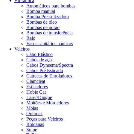
Hidráulica
Automáticos para bombas
Bomba manual
Bomba Pressurizadora
Bombas de óleo
Bombas de porão
Bombas de transferência
Ralo
Vasos sanitários náuticos
Veleiros
Cabo Elástico
Cabos de aço
Cabos Dyneema/Spectra
Cabos Pré Esticado
Catracas de Enroladores
Clamcleat
Esticadores
Hobie Cat
Laser/Dingue
Moitões e Mordedores
Molas
Optimist
Peças para Veleiros
Roldanas
Snipe