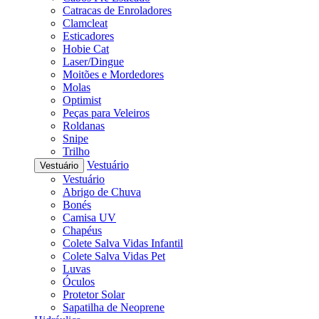
Catracas de Enroladores
Clamcleat
Esticadores
Hobie Cat
Laser/Dingue
Moitões e Mordedores
Molas
Optimist
Peças para Veleiros
Roldanas
Snipe
Trilho
Vestuário
Vestuário
Vestuário
Abrigo de Chuva
Bonés
Camisa UV
Chapéus
Colete Salva Vidas Infantil
Colete Salva Vidas Pet
Luvas
Óculos
Protetor Solar
Sapatilha de Neoprene