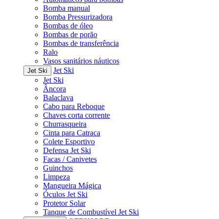
Bomba manual
Bomba Pressurizadora
Bombas de óleo
Bombas de porão
Bombas de transferência
Ralo
Vasos sanitários náuticos
Jet Ski
Jet Ski
Jet Ski
Âncora
Balaclava
Cabo para Reboque
Chaves corta corrente
Churrasqueira
Cinta para Catraca
Colete Esportivo
Defensa Jet Ski
Facas / Canivetes
Guinchos
Limpeza
Mangueira Mágica
Óculos Jet Ski
Protetor Solar
Tanque de Combustível Jet Ski