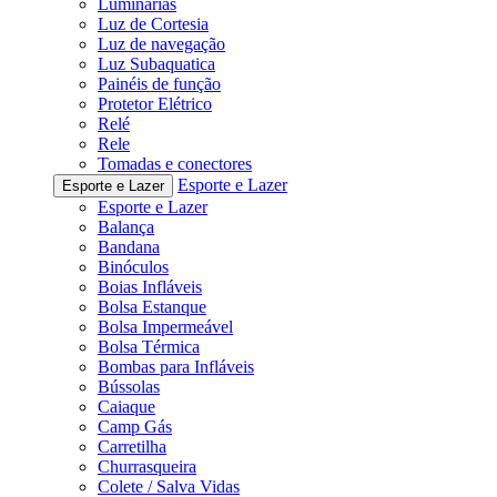
Luminárias
Luz de Cortesia
Luz de navegação
Luz Subaquatica
Painéis de função
Protetor Elétrico
Relé
Rele
Tomadas e conectores
Esporte e Lazer
Esporte e Lazer
Esporte e Lazer
Balança
Bandana
Binóculos
Boias Infláveis
Bolsa Estanque
Bolsa Impermeável
Bolsa Térmica
Bombas para Infláveis
Bússolas
Caiaque
Camp Gás
Carretilha
Churrasqueira
Colete / Salva Vidas