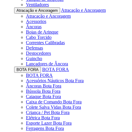
Ventiladores
Atracação e Ancoragem
Atracação e Ancoragem
Atracação e Ancoragem
Acessorios
Âncoras
Boias de Arinque
Cabo Torcido
Correntes Calibradas
Defensas
Destocedores
Guincho
Lançadores de Âncora
BOTA FORA
BOTA FORA
BOTA FORA
Acessórios Náuticos Bota Fora
Âncoras Bota Fora
Bússola Bota Fora
Caiaque Bota Fora
Caixa de Comando Bota Fora
Colete Salva Vidas Bota Fora
Criança / Pet Bota Fora
Elétrica Bota Fora
Esporte Lazer Bota Fora
Ferragens Bota Fora