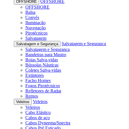
OFFSHORE
OFFSHORE
OFFSHORE
Balsa
Convés
Iluminação
Navegação
Pirotécnicos
Salvatagem
Salvatagem e Segurança
Salvatagem e Segurança
Salvatagem e Segurança
Bandeiras para Mastro
Boias Salva-vidas
Bússolas Náuticas
Coletes Salva-vidas
Extintores
Facho Homes
Fogos Pirotécnicos
Refletores de Radar
Remos
Veleiros
Veleiros
Veleiros
Cabo Elástico
Cabos de aço
Cabos Dyneema/Spectra
Cabos Pré Esticado