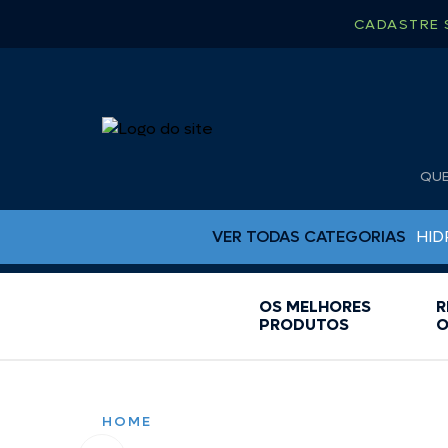
CADASTRE 
QU
VER TODAS CATEGORIAS
HID
OS MELHORES
R
BUJÕES DE DRENO
PRODUTOS
O
CAPA PARA RÁDIO
CHUVEIRO
CINTA CATRACA
COLAS EPOX
HOME
ESCADAS PARA LANCHA