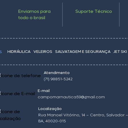
Enviamos para
Suporte Técnico
todo o brasil
HIDRÁULICA
VELEIROS
SALVATAGEM E SEGURANÇA
JET SKI
S
Atendimento
(71) 98851-5242
E-mail
campomarnautica59@gmail.com
Localização
Rua Manoel Vitórino, 14 – Centro, Salvador 
BA, 40020-015