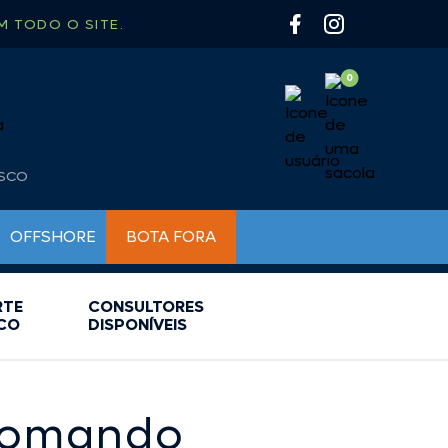
 TODO O SITE.
OSCO
OFFSHORE
BOTA FORA
RTE
CONSULTORES
BUZINAS NÁUTICAS
BOMBAS PARA INFLÁVEIS
CHAVES DE BATERIA
CO
DISPONÍVEIS
BÚSSOLAS
FARÓIS DE BUSCA E MILHA
CAIAQUE
LUMINÁRIAS
CAMP GÁS
LUZ DE CORTESIA
CARRETILHA
LUZ DE NAVEGAÇÃO
comando
CHURRASQUEIRA
LUZ SUBAQUATICA
COLETE / SALVA VIDAS