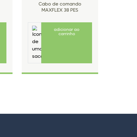
Cabo de comando
Cabo
MAXFLEX 38 PES
MAX
adicionar ao
carrinho