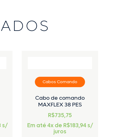
NADOS
Cabos Comando
Cab
Cabo de comando
Cabo
MAXFLEX 38 PES
MAXF
R$735,75
R
8
s/
Em até 4x de
R$
183,94
s/
Em até 2
juros