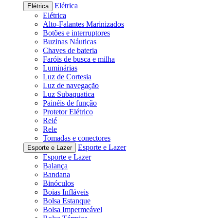
Elétrica
Elétrica
Elétrica
Alto-Falantes Marinizados
Botões e interruptores
Buzinas Náuticas
Chaves de bateria
Faróis de busca e milha
Luminárias
Luz de Cortesia
Luz de navegação
Luz Subaquatica
Painéis de função
Protetor Elétrico
Relé
Rele
Tomadas e conectores
Esporte e Lazer
Esporte e Lazer
Esporte e Lazer
Balança
Bandana
Binóculos
Boias Infláveis
Bolsa Estanque
Bolsa Impermeável