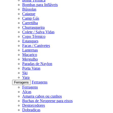
Bolsa Térmica
Bombas para Infláveis
Bússolas
Caiaque
Camp Gás
Carretilha
Churrasqueira
Colete / Salva Vidas
Copo Térmico
Estanques
Facas / Canivetes
Lanternas
Maçarico
Mergulho
Paradas de Naylon
Porta Varas
Ski
Vara
Ferragens
Ferragens
Ferragens
Alças
Amarra cabos ou cunhos
Buchas de Neoprene para eixos
Destorcedores
Dobradiças