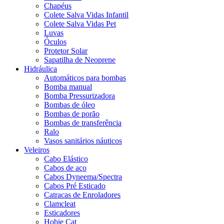
Chapéus
Colete Salva Vidas Infantil
Colete Salva Vidas Pet
Luvas
Óculos
Protetor Solar
Sapatilha de Neoprene
Hidráulica
Automáticos para bombas
Bomba manual
Bomba Pressurizadora
Bombas de óleo
Bombas de porão
Bombas de transferência
Ralo
Vasos sanitários náuticos
Veleiros
Cabo Elástico
Cabos de aço
Cabos Dyneema/Spectra
Cabos Pré Esticado
Catracas de Enroladores
Clamcleat
Esticadores
Hobie Cat