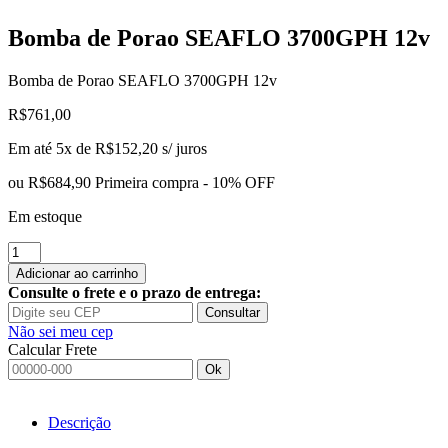
Bomba
de Porao SEAFLO 3700GPH 12v
Bomba de Porao SEAFLO 3700GPH 12v
R$
761,00
Em até 5x de
R$
152,20
s/ juros
ou
R$684,90
Primeira compra - 10% OFF
Em estoque
Bomba
de
Adicionar ao carrinho
Porao
Consulte o frete e o prazo de entrega:
SEAFLO
Consultar
3700GPH
Não sei meu cep
12v
Calcular Frete
quantidade
Ok
Descrição