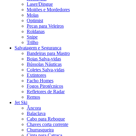
Laser/Dingue
Moitões e Mordedores
Molas
Optimist
Peças para Veleiros
Roldanas
Snipe
Trilho
Salvatagem e Segurança
Bandeiras para Mastro
Boias Salva-vidas
Bússolas Náuticas
Coletes Salva-vidas
Extintores
Facho Homes
Fogos Pirotécnicos
Refletores de Radar
Remos
Jet Ski
Âncora
Balaclava
Cabo para Reboque
Chaves corta corrente
Churrasqueira
Cinta para Catraca