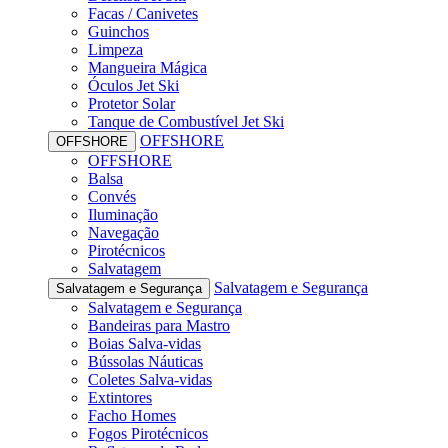
Facas / Canivetes
Guinchos
Limpeza
Mangueira Mágica
Óculos Jet Ski
Protetor Solar
Tanque de Combustível Jet Ski
OFFSHORE
OFFSHORE
OFFSHORE
Balsa
Convés
Iluminação
Navegação
Pirotécnicos
Salvatagem
Salvatagem e Segurança
Salvatagem e Segurança
Salvatagem e Segurança
Bandeiras para Mastro
Boias Salva-vidas
Bússolas Náuticas
Coletes Salva-vidas
Extintores
Facho Homes
Fogos Pirotécnicos