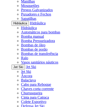
Manilhas
Mosquetões
Pregos Galvanizados
Puxadores e Fechos
Sapatilhas
Hidráulica
Hidráulica
Hidráulica
Automáticos para bombas
Bomba manual
Bomba Pressurizadora
Bombas de óleo
Bombas de porão
Bombas de transferência
Ralo
Vasos sanitários náuticos
Jet Ski
Jet Ski
Jet Ski
Âncora
Balaclava
Cabo para Reboque
Chaves corta corrente
Churrasqueira
Cinta para Catraca
Colete Esportivo
Defensa Jet Ski