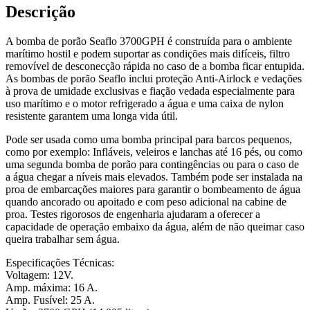
Descrição
A bomba de porão Seaflo 3700GPH é construída para o ambiente
marítimo hostil e podem suportar as condições mais difíceis, filtro
removível de desconecção rápida no caso de a bomba ficar entupida.
As bombas de porão Seaflo inclui proteção Anti-Airlock e vedações
à prova de umidade exclusivas e fiação vedada especialmente para
uso marítimo e o motor refrigerado a água e uma caixa de nylon
resistente garantem uma longa vida útil.
Pode ser usada como uma bomba principal para barcos pequenos,
como por exemplo: Infláveis, veleiros e lanchas até 16 pés, ou como
uma segunda bomba de porão para contingências ou para o caso de
a água chegar a níveis mais elevados. Também pode ser instalada na
proa de embarcações maiores para garantir o bombeamento de água
quando ancorado ou apoitado e com peso adicional na cabine de
proa. Testes rigorosos de engenharia ajudaram a oferecer a
capacidade de operação embaixo da água, além de não queimar caso
queira trabalhar sem água.
Especificações Técnicas:
Voltagem: 12V.
Amp. máxima: 16 A.
Amp. Fusível: 25 A.