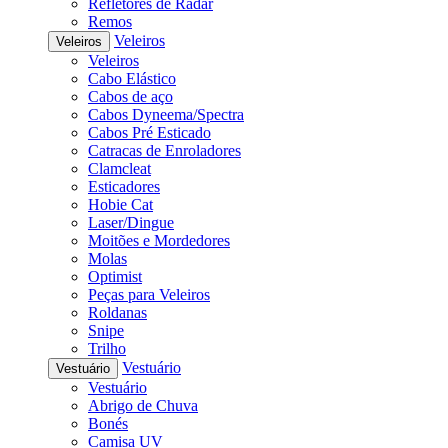
Refletores de Radar
Remos
Veleiros
Veleiros
Veleiros
Cabo Elástico
Cabos de aço
Cabos Dyneema/Spectra
Cabos Pré Esticado
Catracas de Enroladores
Clamcleat
Esticadores
Hobie Cat
Laser/Dingue
Moitões e Mordedores
Molas
Optimist
Peças para Veleiros
Roldanas
Snipe
Trilho
Vestuário
Vestuário
Vestuário
Abrigo de Chuva
Bonés
Camisa UV