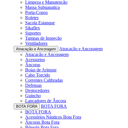
Limpeza e Manutenção
Massa Subqauatica
Porta-Copos
Roletes
Sacola Estanque
Sikaflex
Suportes
Tampas de Inspeção
Ventiladores
Atracação e Ancoragem
Atracação e Ancoragem
Atracação e Ancoragem
Acessorios
Âncoras
Boias de Arinque
Cabo Torcido
Correntes Calibradas
Defensas
Destocedores
Guincho
Lançadores de Âncora
BOTA FORA
BOTA FORA
BOTA FORA
Acessórios Náuticos Bota Fora
Âncoras Bota Fora
Bússola Bota Fora