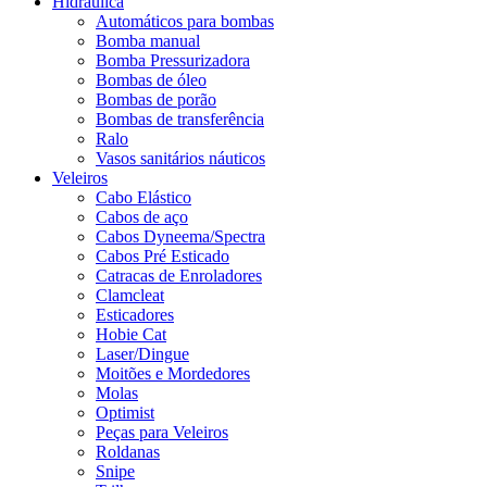
Hidráulica
Automáticos para bombas
Bomba manual
Bomba Pressurizadora
Bombas de óleo
Bombas de porão
Bombas de transferência
Ralo
Vasos sanitários náuticos
Veleiros
Cabo Elástico
Cabos de aço
Cabos Dyneema/Spectra
Cabos Pré Esticado
Catracas de Enroladores
Clamcleat
Esticadores
Hobie Cat
Laser/Dingue
Moitões e Mordedores
Molas
Optimist
Peças para Veleiros
Roldanas
Snipe