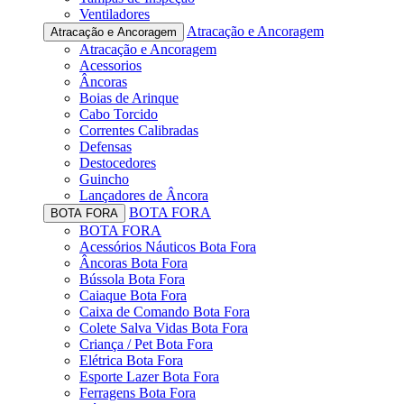
Ventiladores
Atracação e Ancoragem
Atracação e Ancoragem
Atracação e Ancoragem
Acessorios
Âncoras
Boias de Arinque
Cabo Torcido
Correntes Calibradas
Defensas
Destocedores
Guincho
Lançadores de Âncora
BOTA FORA
BOTA FORA
BOTA FORA
Acessórios Náuticos Bota Fora
Âncoras Bota Fora
Bússola Bota Fora
Caiaque Bota Fora
Caixa de Comando Bota Fora
Colete Salva Vidas Bota Fora
Criança / Pet Bota Fora
Elétrica Bota Fora
Esporte Lazer Bota Fora
Ferragens Bota Fora