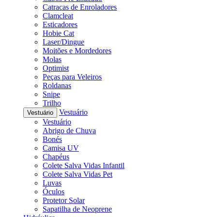
Catracas de Enroladores
Clamcleat
Esticadores
Hobie Cat
Laser/Dingue
Moitões e Mordedores
Molas
Optimist
Peças para Veleiros
Roldanas
Snipe
Trilho
Vestuário
Vestuário
Vestuário
Abrigo de Chuva
Bonés
Camisa UV
Chapéus
Colete Salva Vidas Infantil
Colete Salva Vidas Pet
Luvas
Óculos
Protetor Solar
Sapatilha de Neoprene