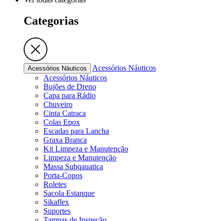
Categorias
Acessórios Náuticos
Acessórios Náuticos
Acessórios Náuticos
Bujões de Dreno
Capa para Rádio
Chuveiro
Cinta Catraca
Colas Epox
Escadas para Lancha
Graxa Branca
Kit Limpeza e Manutenção
Limpeza e Manutenção
Massa Subqauatica
Porta-Copos
Roletes
Sacola Estanque
Sikaflex
Suportes
Tampas de Inspeção