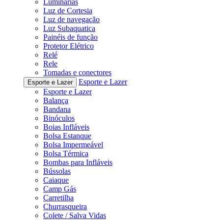
Luminárias
Luz de Cortesia
Luz de navegação
Luz Subaquatica
Painéis de função
Protetor Elétrico
Relé
Rele
Tomadas e conectores
Esporte e Lazer
Esporte e Lazer
Esporte e Lazer
Balança
Bandana
Binóculos
Boias Infláveis
Bolsa Estanque
Bolsa Impermeável
Bolsa Térmica
Bombas para Infláveis
Bússolas
Caiaque
Camp Gás
Carretilha
Churrasqueira
Colete / Salva Vidas