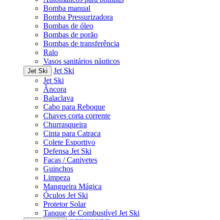
Bomba manual
Bomba Pressurizadora
Bombas de óleo
Bombas de porão
Bombas de transferência
Ralo
Vasos sanitários náuticos
Jet Ski
Jet Ski
Jet Ski
Âncora
Balaclava
Cabo para Reboque
Chaves corta corrente
Churrasqueira
Cinta para Catraca
Colete Esportivo
Defensa Jet Ski
Facas / Canivetes
Guinchos
Limpeza
Mangueira Mágica
Óculos Jet Ski
Protetor Solar
Tanque de Combustível Jet Ski