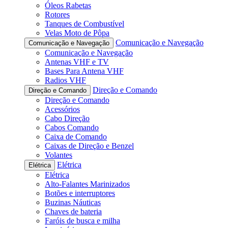
Óleos Rabetas
Rotores
Tanques de Combustível
Velas Moto de Pôpa
Comunicação e Navegação
Comunicação e Navegação
Comunicação e Navegação
Antenas VHF e TV
Bases Para Antena VHF
Radios VHF
Direção e Comando
Direção e Comando
Direção e Comando
Acessórios
Cabo Direção
Cabos Comando
Caixa de Comando
Caixas de Direção e Benzel
Volantes
Elétrica
Elétrica
Elétrica
Alto-Falantes Marinizados
Botões e interruptores
Buzinas Náuticas
Chaves de bateria
Faróis de busca e milha