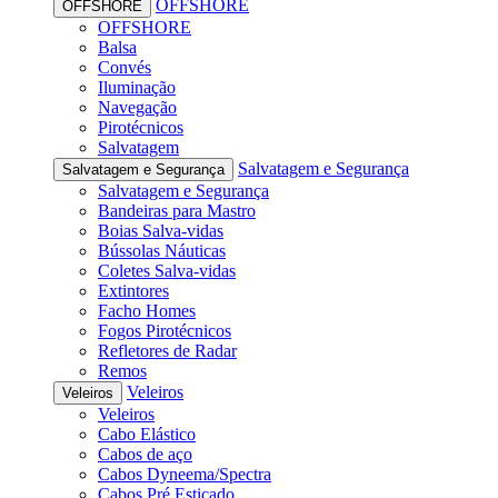
OFFSHORE
OFFSHORE
OFFSHORE
Balsa
Convés
Iluminação
Navegação
Pirotécnicos
Salvatagem
Salvatagem e Segurança
Salvatagem e Segurança
Salvatagem e Segurança
Bandeiras para Mastro
Boias Salva-vidas
Bússolas Náuticas
Coletes Salva-vidas
Extintores
Facho Homes
Fogos Pirotécnicos
Refletores de Radar
Remos
Veleiros
Veleiros
Veleiros
Cabo Elástico
Cabos de aço
Cabos Dyneema/Spectra
Cabos Pré Esticado