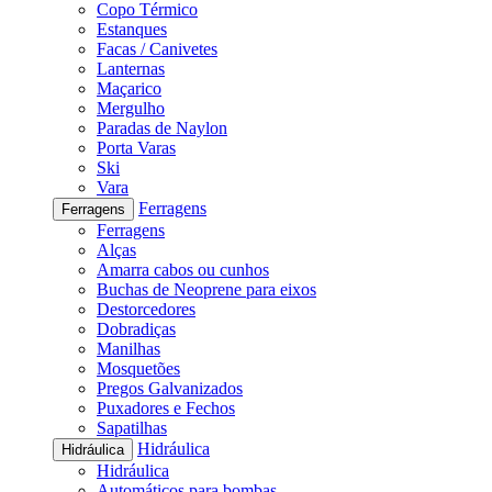
Copo Térmico
Estanques
Facas / Canivetes
Lanternas
Maçarico
Mergulho
Paradas de Naylon
Porta Varas
Ski
Vara
Ferragens
Ferragens
Ferragens
Alças
Amarra cabos ou cunhos
Buchas de Neoprene para eixos
Destorcedores
Dobradiças
Manilhas
Mosquetões
Pregos Galvanizados
Puxadores e Fechos
Sapatilhas
Hidráulica
Hidráulica
Hidráulica
Automáticos para bombas