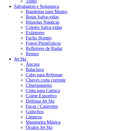
Trilho
Salvatagem e Segurança
Bandeiras para Mastro
Boias Salva-vidas
Bússolas Náuticas
Coletes Salva-vidas
Extintores
Facho Homes
Fogos Pirotécnicos
Refletores de Radar
Remos
Jet Ski
Âncora
Balaclava
Cabo para Reboque
Chaves corta corrente
Churrasqueira
Cinta para Catraca
Colete Esportivo
Defensa Jet Ski
Facas / Canivetes
Guinchos
Limpeza
Mangueira Mágica
Óculos Jet Ski