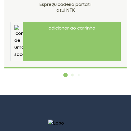
Espreguicadeira portatil
azul NTK
adicionar ao carrinho