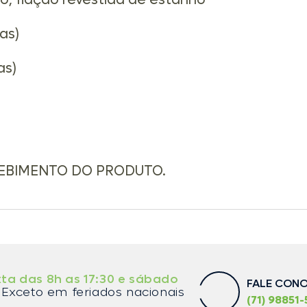
do, fiação revestida de estanho
as)
as)
CEBIMENTO DO PRODUTO.
ta das 8h as 17:30 e sábado
FALE CON
Exceto em feriados nacionais
(71) 98851-