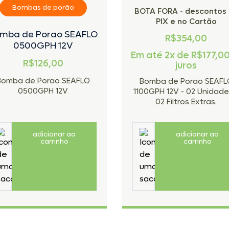
Bombas de porão
BOTA FORA - descontos
PIX e no Cartão
mba de Porao SEAFLO
R$354,00
0500GPH 12V
Em até 2x de
R$
177,0
R$126,00
juros
Bomba de Porao SEAFLO
Bomba de Porao SEAFL
0500GPH 12V
1100GPH 12V - 02 Unidade
02 Filtros Extras.
adicionar ao
adicionar ao
carrinho
carrinho