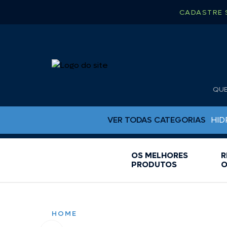
CADASTRE 
QU
VER TODAS CATEGORIAS
HID
OS MELHORES
R
BUJÕES DE DRENO
PRODUTOS
O
CAPA PARA RÁDIO
CHUVEIRO
CINTA CATRACA
COLAS EPOX
HOME
ESCADAS PARA LANCHA