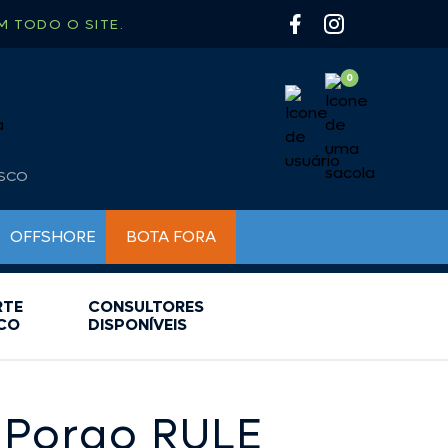
 TODO O SITE.
OSCO
OFFSHORE
BOTA FORA
RTE
CONSULTORES
BUZINAS NÁUTICAS
BOMBAS PARA INFLÁVEIS
CHAVES DE BATERIA
CO
DISPONÍVEIS
BÚSSOLAS
FARÓIS DE BUSCA E MILHA
CAIAQUE
LUMINÁRIAS
CAMP GÁS
LUZ DE CORTESIA
CARRETILHA
LUZ DE NAVEGAÇÃO
 Porao RULE
CHURRASQUEIRA
LUZ SUBAQUATICA
COLETE / SALVA VIDAS