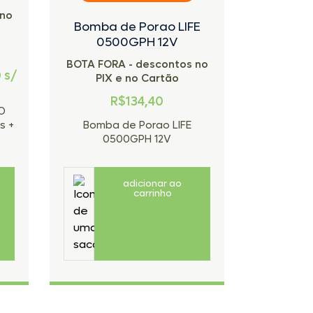
 no
Bomba de Porao LIFE
Bomba d
0500GPH 12V
0800GPH
BOTA FORA - descontos no
0
s/
PIX e no Cartão
R
R$134,40
O
Bomba d
s +
Bomba de Porao LIFE
0800GPH c
0500GPH 12V
adicionar ao
carrinho