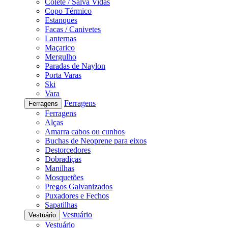
Colete / Salva Vidas
Copo Térmico
Estanques
Facas / Canivetes
Lanternas
Maçarico
Mergulho
Paradas de Naylon
Porta Varas
Ski
Vara
Ferragens
Ferragens
Ferragens
Alças
Amarra cabos ou cunhos
Buchas de Neoprene para eixos
Destorcedores
Dobradiças
Manilhas
Mosquetões
Pregos Galvanizados
Puxadores e Fechos
Sapatilhas
Vestuário
Vestuário
Vestuário