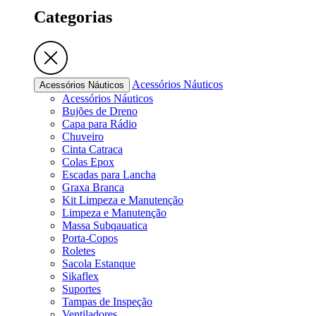
Categorias
Acessórios Náuticos
Acessórios Náuticos
Acessórios Náuticos
Bujões de Dreno
Capa para Rádio
Chuveiro
Cinta Catraca
Colas Epox
Escadas para Lancha
Graxa Branca
Kit Limpeza e Manutenção
Limpeza e Manutenção
Massa Subqauatica
Porta-Copos
Roletes
Sacola Estanque
Sikaflex
Suportes
Tampas de Inspeção
Ventiladores