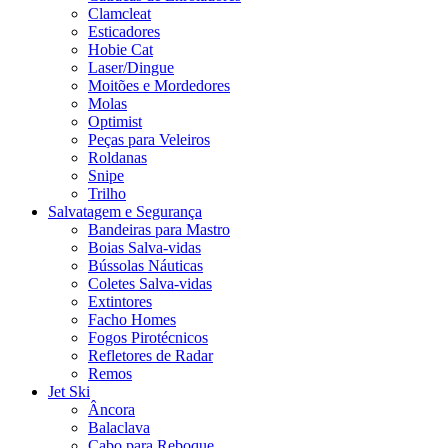
Clamcleat
Esticadores
Hobie Cat
Laser/Dingue
Moitões e Mordedores
Molas
Optimist
Peças para Veleiros
Roldanas
Snipe
Trilho
Salvatagem e Segurança
Bandeiras para Mastro
Boias Salva-vidas
Bússolas Náuticas
Coletes Salva-vidas
Extintores
Facho Homes
Fogos Pirotécnicos
Refletores de Radar
Remos
Jet Ski
Âncora
Balaclava
Cabo para Reboque