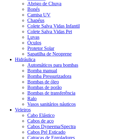
Abrigo de Chuva
Bonés
Camisa UV
Chapéus
Colete Salva Vidas Infantil
Colete Salva Vidas Pet
Luvas
Óculos
Protetor Solar
Sapatilha de Neoprene
Hidráulica
Automáticos para bombas
Bomba manual
Bomba Pressurizadora
Bombas de óleo
Bombas de porão
Bombas de transferência
Ralo
Vasos sanitários náuticos
Veleiros
Cabo Elástico
Cabos de aço
Cabos Dyneema/Spectra
Cabos Pré Esticado
Catracas de Enroladores