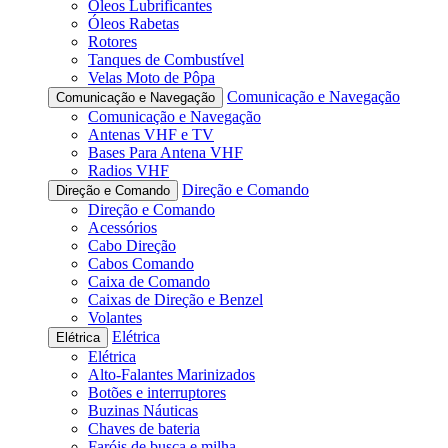
Óleos Lubrificantes
Óleos Rabetas
Rotores
Tanques de Combustível
Velas Moto de Pôpa
Comunicação e Navegação
Comunicação e Navegação
Comunicação e Navegação
Antenas VHF e TV
Bases Para Antena VHF
Radios VHF
Direção e Comando
Direção e Comando
Direção e Comando
Acessórios
Cabo Direção
Cabos Comando
Caixa de Comando
Caixas de Direção e Benzel
Volantes
Elétrica
Elétrica
Elétrica
Alto-Falantes Marinizados
Botões e interruptores
Buzinas Náuticas
Chaves de bateria
Faróis de busca e milha