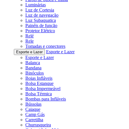
Luminárias
Luz de Cortesia
Luz de navegação
Luz Subaquatica
Painéis de função
Protetor Elétrico
Relé
Rele
Tomadas e conectores
Esporte e Lazer
Esporte e Lazer
Esporte e Lazer
Balança
Bandana
Binóculos
Boias Infláveis
Bolsa Estanque
Bolsa Impermeável
Bolsa Térmica
Bombas para Infláveis
Bússolas
Caiaque
Camp Gás
Carretilha
Churrasqueira