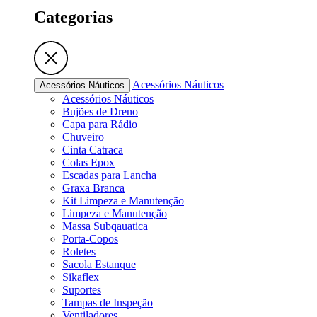
Categorias
Acessórios Náuticos
Acessórios Náuticos
Acessórios Náuticos
Bujões de Dreno
Capa para Rádio
Chuveiro
Cinta Catraca
Colas Epox
Escadas para Lancha
Graxa Branca
Kit Limpeza e Manutenção
Limpeza e Manutenção
Massa Subqauatica
Porta-Copos
Roletes
Sacola Estanque
Sikaflex
Suportes
Tampas de Inspeção
Ventiladores