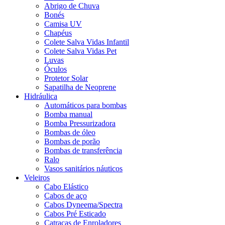
Abrigo de Chuva
Bonés
Camisa UV
Chapéus
Colete Salva Vidas Infantil
Colete Salva Vidas Pet
Luvas
Óculos
Protetor Solar
Sapatilha de Neoprene
Hidráulica
Automáticos para bombas
Bomba manual
Bomba Pressurizadora
Bombas de óleo
Bombas de porão
Bombas de transferência
Ralo
Vasos sanitários náuticos
Veleiros
Cabo Elástico
Cabos de aço
Cabos Dyneema/Spectra
Cabos Pré Esticado
Catracas de Enroladores