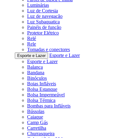
Luminárias
Luz de Cortesia
Luz de navegação
Luz Subaquatica
Painéis de função
Protetor Elétrico
Relé
Rele
Tomadas e conectores
Esporte e Lazer
Esporte e Lazer
Esporte e Lazer
Balança
Bandana
Binóculos
Boias Infláveis
Bolsa Estanque
Bolsa Impermeável
Bolsa Térmica
Bombas para Infláveis
Bússolas
Caiaque
Camp Gás
Carretilha
Churrasqueira