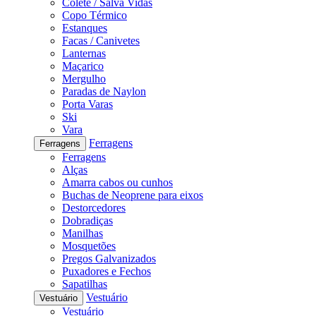
Colete / Salva Vidas
Copo Térmico
Estanques
Facas / Canivetes
Lanternas
Maçarico
Mergulho
Paradas de Naylon
Porta Varas
Ski
Vara
Ferragens
Ferragens
Ferragens
Alças
Amarra cabos ou cunhos
Buchas de Neoprene para eixos
Destorcedores
Dobradiças
Manilhas
Mosquetões
Pregos Galvanizados
Puxadores e Fechos
Sapatilhas
Vestuário
Vestuário
Vestuário