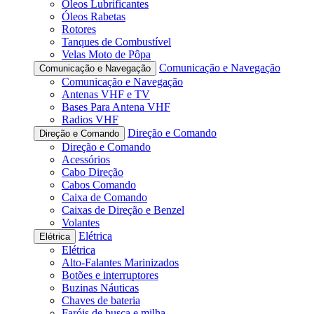
Óleos Lubrificantes
Óleos Rabetas
Rotores
Tanques de Combustível
Velas Moto de Pôpa
Comunicação e Navegação
Comunicação e Navegação
Comunicação e Navegação
Antenas VHF e TV
Bases Para Antena VHF
Radios VHF
Direção e Comando
Direção e Comando
Direção e Comando
Acessórios
Cabo Direção
Cabos Comando
Caixa de Comando
Caixas de Direção e Benzel
Volantes
Elétrica
Elétrica
Elétrica
Alto-Falantes Marinizados
Botões e interruptores
Buzinas Náuticas
Chaves de bateria
Faróis de busca e milha