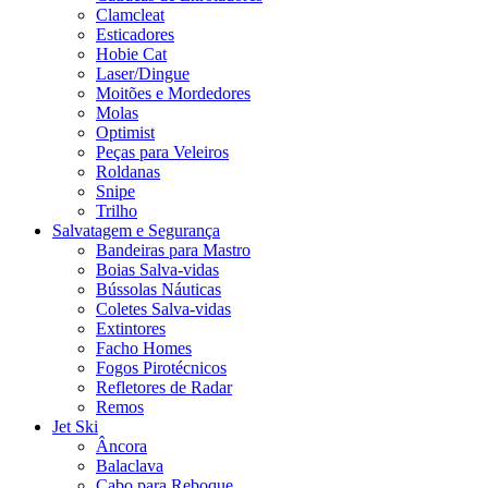
Clamcleat
Esticadores
Hobie Cat
Laser/Dingue
Moitões e Mordedores
Molas
Optimist
Peças para Veleiros
Roldanas
Snipe
Trilho
Salvatagem e Segurança
Bandeiras para Mastro
Boias Salva-vidas
Bússolas Náuticas
Coletes Salva-vidas
Extintores
Facho Homes
Fogos Pirotécnicos
Refletores de Radar
Remos
Jet Ski
Âncora
Balaclava
Cabo para Reboque