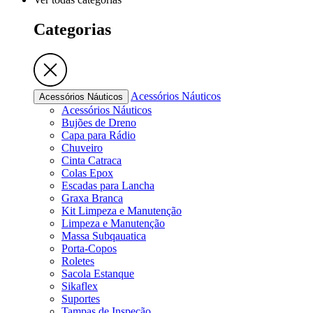
Categorias
Acessórios Náuticos
Acessórios Náuticos
Acessórios Náuticos
Bujões de Dreno
Capa para Rádio
Chuveiro
Cinta Catraca
Colas Epox
Escadas para Lancha
Graxa Branca
Kit Limpeza e Manutenção
Limpeza e Manutenção
Massa Subqauatica
Porta-Copos
Roletes
Sacola Estanque
Sikaflex
Suportes
Tampas de Inspeção