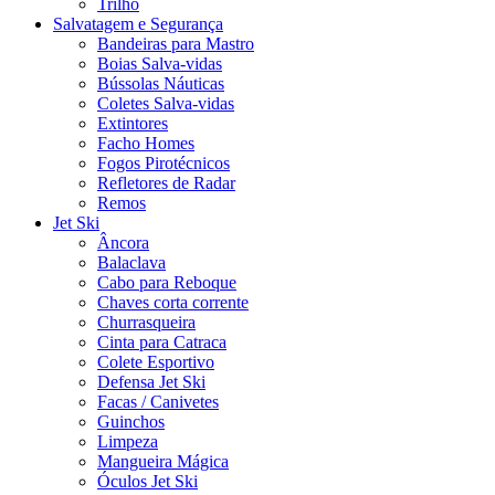
Trilho
Salvatagem e Segurança
Bandeiras para Mastro
Boias Salva-vidas
Bússolas Náuticas
Coletes Salva-vidas
Extintores
Facho Homes
Fogos Pirotécnicos
Refletores de Radar
Remos
Jet Ski
Âncora
Balaclava
Cabo para Reboque
Chaves corta corrente
Churrasqueira
Cinta para Catraca
Colete Esportivo
Defensa Jet Ski
Facas / Canivetes
Guinchos
Limpeza
Mangueira Mágica
Óculos Jet Ski