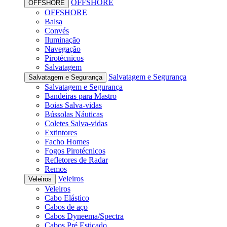
OFFSHORE
OFFSHORE
OFFSHORE
Balsa
Convés
Iluminação
Navegação
Pirotécnicos
Salvatagem
Salvatagem e Segurança
Salvatagem e Segurança
Salvatagem e Segurança
Bandeiras para Mastro
Boias Salva-vidas
Bússolas Náuticas
Coletes Salva-vidas
Extintores
Facho Homes
Fogos Pirotécnicos
Refletores de Radar
Remos
Veleiros
Veleiros
Veleiros
Cabo Elástico
Cabos de aço
Cabos Dyneema/Spectra
Cabos Pré Esticado