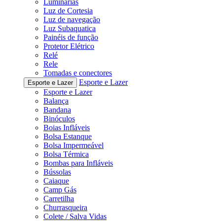
Luminárias
Luz de Cortesia
Luz de navegação
Luz Subaquatica
Painéis de função
Protetor Elétrico
Relé
Rele
Tomadas e conectores
Esporte e Lazer
Esporte e Lazer
Esporte e Lazer
Balança
Bandana
Binóculos
Boias Infláveis
Bolsa Estanque
Bolsa Impermeável
Bolsa Térmica
Bombas para Infláveis
Bússolas
Caiaque
Camp Gás
Carretilha
Churrasqueira
Colete / Salva Vidas