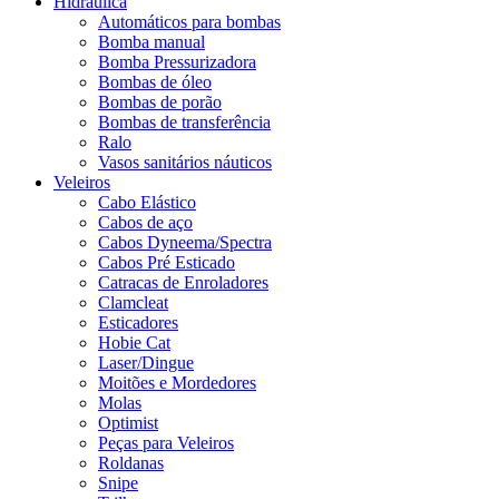
Hidráulica
Automáticos para bombas
Bomba manual
Bomba Pressurizadora
Bombas de óleo
Bombas de porão
Bombas de transferência
Ralo
Vasos sanitários náuticos
Veleiros
Cabo Elástico
Cabos de aço
Cabos Dyneema/Spectra
Cabos Pré Esticado
Catracas de Enroladores
Clamcleat
Esticadores
Hobie Cat
Laser/Dingue
Moitões e Mordedores
Molas
Optimist
Peças para Veleiros
Roldanas
Snipe