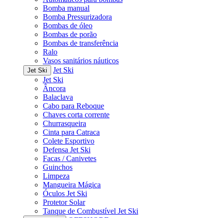
Bomba manual
Bomba Pressurizadora
Bombas de óleo
Bombas de porão
Bombas de transferência
Ralo
Vasos sanitários náuticos
Jet Ski
Jet Ski
Jet Ski
Âncora
Balaclava
Cabo para Reboque
Chaves corta corrente
Churrasqueira
Cinta para Catraca
Colete Esportivo
Defensa Jet Ski
Facas / Canivetes
Guinchos
Limpeza
Mangueira Mágica
Óculos Jet Ski
Protetor Solar
Tanque de Combustível Jet Ski