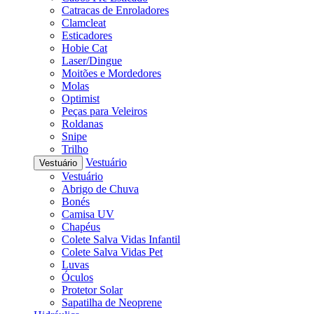
Catracas de Enroladores
Clamcleat
Esticadores
Hobie Cat
Laser/Dingue
Moitões e Mordedores
Molas
Optimist
Peças para Veleiros
Roldanas
Snipe
Trilho
Vestuário
Vestuário
Vestuário
Abrigo de Chuva
Bonés
Camisa UV
Chapéus
Colete Salva Vidas Infantil
Colete Salva Vidas Pet
Luvas
Óculos
Protetor Solar
Sapatilha de Neoprene