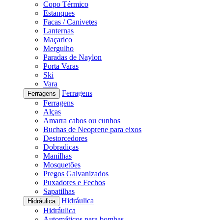
Copo Térmico
Estanques
Facas / Canivetes
Lanternas
Maçarico
Mergulho
Paradas de Naylon
Porta Varas
Ski
Vara
Ferragens
Ferragens
Ferragens
Alças
Amarra cabos ou cunhos
Buchas de Neoprene para eixos
Destorcedores
Dobradiças
Manilhas
Mosquetões
Pregos Galvanizados
Puxadores e Fechos
Sapatilhas
Hidráulica
Hidráulica
Hidráulica
Automáticos para bombas