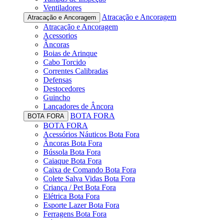
Ventiladores
Atracação e Ancoragem
Atracação e Ancoragem
Atracação e Ancoragem
Acessorios
Âncoras
Boias de Arinque
Cabo Torcido
Correntes Calibradas
Defensas
Destocedores
Guincho
Lançadores de Âncora
BOTA FORA
BOTA FORA
BOTA FORA
Acessórios Náuticos Bota Fora
Âncoras Bota Fora
Bússola Bota Fora
Caiaque Bota Fora
Caixa de Comando Bota Fora
Colete Salva Vidas Bota Fora
Criança / Pet Bota Fora
Elétrica Bota Fora
Esporte Lazer Bota Fora
Ferragens Bota Fora